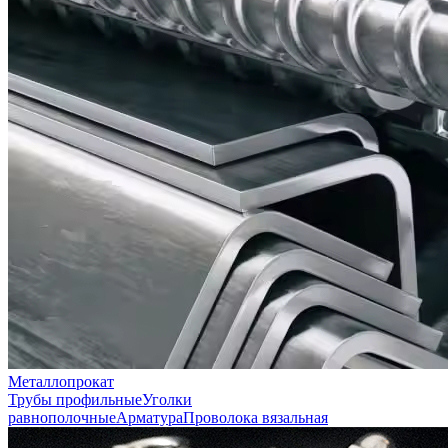
Металлопрокат
Трубы профильные
Уголки
равнополочные
Арматура
Проволока вязальная