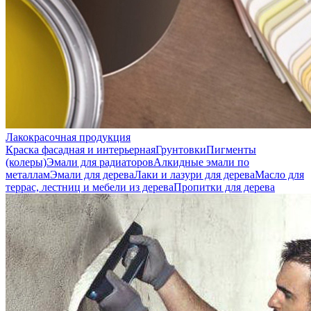
Лакокрасочная продукция
Краска фасадная и интерьерная
Грунтовки
Пигменты
(колеры)
Эмали для радиаторов
Алкидные эмали по
металлам
Эмали для дерева
Лаки и лазури для дерева
Масло для
террас, лестниц и мебели из дерева
Пропитки для дерева