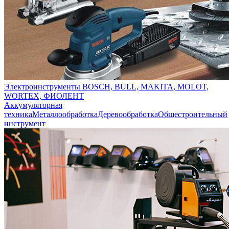
Электроинструменты BOSCH, BULL, MAKITA, MOLOT,
WORTEX, ФИОЛЕНТ
Аккумуляторная
техника
Металлообработка
Деревообработка
Общестроительный
инструмент