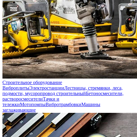
Строительное оборудование
Виброплиты
Электростанции
Лестницы, стремянки, леса,
подмости, мусоропровод строительный
Бетоносмесители,
растворосмесители
Тачки и
тележки
Мотопомпы
Вибротрамбовки
Машины
заглаживающие