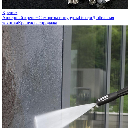
Крепеж
Анкерный крепеж
Саморезы и шурупы
Гвозди
Дюбельная
техника
Крепеж распродажа