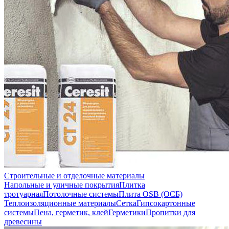
Строительные и отделочные материалы
Напольные и уличные покрытия
Плитка
тротуарная
Потолочные системы
Плита OSB (ОСБ)
Теплоизоляционные материалы
Сетка
Гипсокартонные
системы
Пена, герметик, клей
Герметики
Пропитки для
древесины