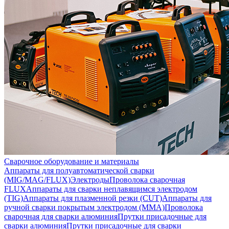
Сварочное оборудование и материалы
Аппараты для полуавтоматической сварки
(MIG/MAG/FLUX)
Электроды
Проволока сварочная
FLUX
Аппараты для сварки неплавящимся электродом
(TIG)
Аппараты для плазменной резки (CUT)
Аппараты для
ручной сварки покрытым электродом (MMA)
Проволока
сварочная для сварки алюминия
Прутки присадочные для
сварки алюминия
Прутки присадочные для сварки