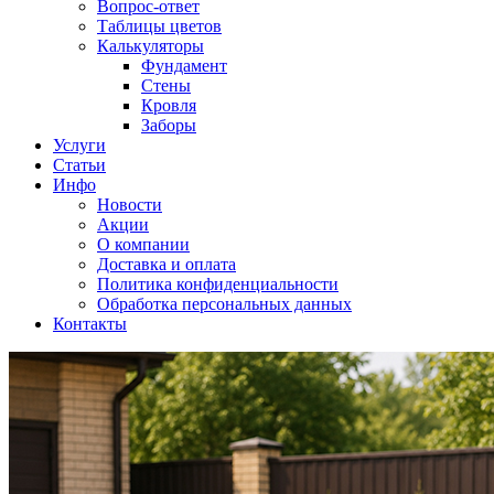
Вопрос-ответ
Таблицы цветов
Калькуляторы
Фундамент
Стены
Кровля
Заборы
Услуги
Статьи
Инфо
Новости
Акции
О компании
Доставка и оплата
Политика конфиденциальности
Обработка персональных данных
Контакты