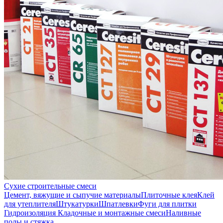
Сухие строительные смеси
Цемент, вяжущие и сыпучие материалы
Плиточные клея
Клей
для утеплителя
Штукатурки
Шпатлевки
Фуги для плитки
Гидроизоляция
Кладочные и монтажные смеси
Наливные
полы и стяжка