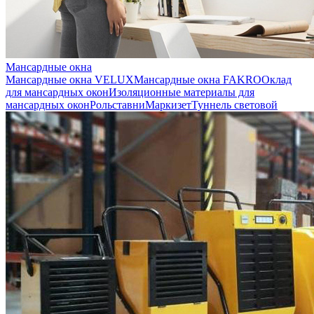
Мансардные окна
Мансардные окна VELUX
Мансардные окна FAKRO
Оклад
для мансардных окон
Изоляционные материалы для
мансардных окон
Рольставни
Маркизет
Туннель световой