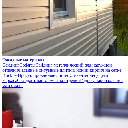
Фасадные материалы
Сайдинг
Софиты
Сайдинг металлический для наружной
отделки
Фасадные битумные плитки
Гибкий кирпич на сетке
Brickbel
Профилированные листы
Элементы несущего
каркаса
Стандартные элементы отделки
Гидро-, пароизоляция
материалы