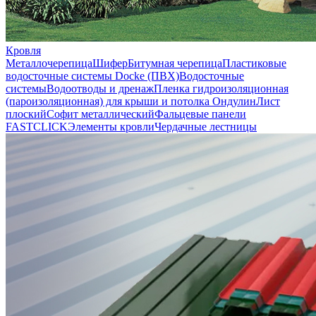
Кровля
Металлочерепица
Шифер
Битумная черепица
Пластиковые
водосточные системы Docke (ПВХ)
Водосточные
системы
Водоотводы и дренаж
Пленка гидроизоляционная
(пароизоляционная) для крыши и потолка
Ондулин
Лист
плоский
Софит металлический
Фальцевые панели
FASTCLICK
Элементы кровли
Чердачные лестницы