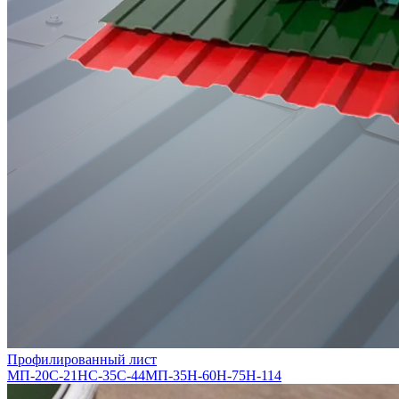
Профилированный лист
МП-20
С-21
НС-35
С-44
МП-35
Н-60
Н-75
Н-114