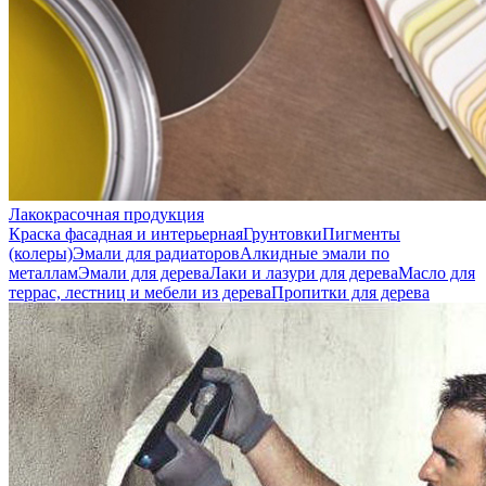
Лакокрасочная продукция
Краска фасадная и интерьерная
Грунтовки
Пигменты
(колеры)
Эмали для радиаторов
Алкидные эмали по
металлам
Эмали для дерева
Лаки и лазури для дерева
Масло для
террас, лестниц и мебели из дерева
Пропитки для дерева