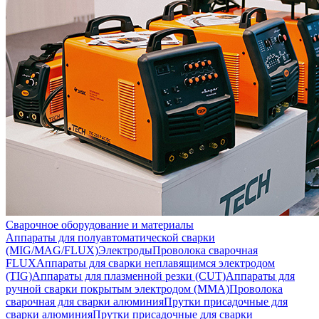
Сварочное оборудование и материалы
Аппараты для полуавтоматической сварки
(MIG/MAG/FLUX)
Электроды
Проволока сварочная
FLUX
Аппараты для сварки неплавящимся электродом
(TIG)
Аппараты для плазменной резки (CUT)
Аппараты для
ручной сварки покрытым электродом (MMA)
Проволока
сварочная для сварки алюминия
Прутки присадочные для
сварки алюминия
Прутки присадочные для сварки