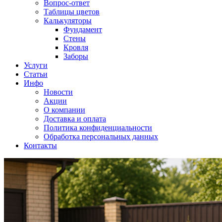
Вопрос-ответ
Таблицы цветов
Калькуляторы
Фундамент
Стены
Кровля
Заборы
Услуги
Статьи
Инфо
Новости
Акции
О компании
Доставка и оплата
Политика конфиденциальности
Обработка персональных данных
Контакты