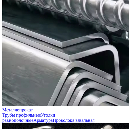
Металлопрокат
Трубы профильные
Уголки
равнополочные
Арматура
Проволока вязальная