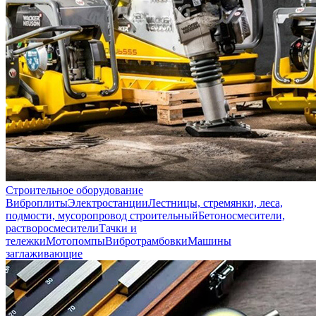
Строительное оборудование
Виброплиты
Электростанции
Лестницы, стремянки, леса,
подмости, мусоропровод строительный
Бетоносмесители,
растворосмесители
Тачки и
тележки
Мотопомпы
Вибротрамбовки
Машины
заглаживающие