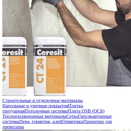
Строительные и отделочные материалы
Напольные и уличные покрытия
Плитка
тротуарная
Потолочные системы
Плита OSB (ОСБ)
Теплоизоляционные материалы
Сетка
Гипсокартонные
системы
Пена, герметик, клей
Герметики
Пропитки для
древесины