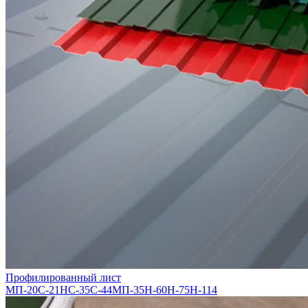
Профилированный лист
МП-20
С-21
НС-35
С-44
МП-35
Н-60
Н-75
Н-114