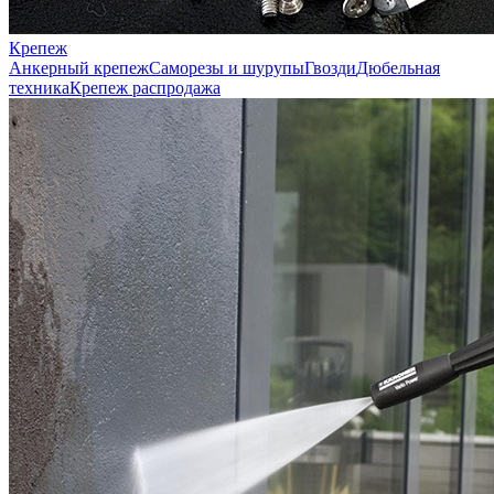
Крепеж
Анкерный крепеж
Саморезы и шурупы
Гвозди
Дюбельная
техника
Крепеж распродажа