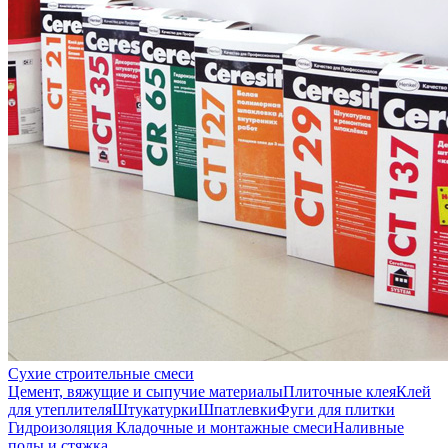
Сухие строительные смеси
Цемент, вяжущие и сыпучие материалы
Плиточные клея
Клей
для утеплителя
Штукатурки
Шпатлевки
Фуги для плитки
Гидроизоляция
Кладочные и монтажные смеси
Наливные
полы и стяжка