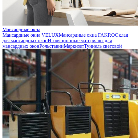
Мансардные окна
Мансардные окна VELUX
Мансардные окна FAKRO
Оклад
для мансардных окон
Изоляционные материалы для
мансардных окон
Рольставни
Маркизет
Туннель световой