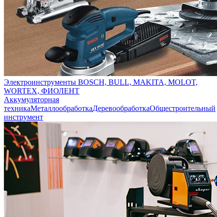
Электроинструменты BOSCH, BULL, MAKITA, MOLOT,
WORTEX, ФИОЛЕНТ
Аккумуляторная
техника
Металлообработка
Деревообработка
Общестроительный
инструмент