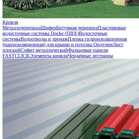
Кровля
Металлочерепица
Шифер
Битумная черепица
Пластиковые
водосточные системы Docke (ПВХ)
Водосточные
системы
Водоотводы и дренаж
Пленка гидроизоляционная
(пароизоляционная) для крыши и потолка
Ондулин
Лист
плоский
Софит металлический
Фальцевые панели
FASTCLICK
Элементы кровли
Чердачные лестницы