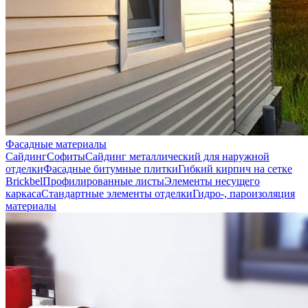
Фасадные материалы
Сайдинг
Софиты
Сайдинг металлический для наружной
отделки
Фасадные битумные плитки
Гибкий кирпич на сетке
Brickbel
Профилированные листы
Элементы несущего
каркаса
Стандартные элементы отделки
Гидро-, пароизоляция
материалы