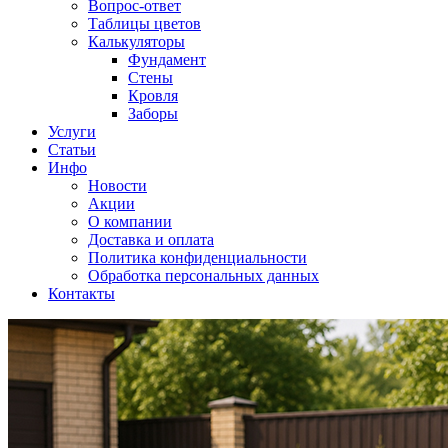
Вопрос-ответ
Таблицы цветов
Калькуляторы
Фундамент
Стены
Кровля
Заборы
Услуги
Статьи
Инфо
Новости
Акции
О компании
Доставка и оплата
Политика конфиденциальности
Обработка персональных данных
Контакты