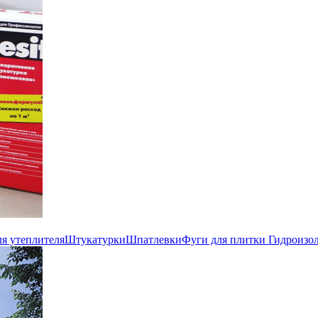
ля утеплителя
Штукатурки
Шпатлевки
Фуги для плитки
Гидроизо