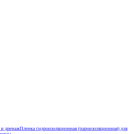
 и дренаж
Пленка гидроизоляционная (пароизоляционная) для
тницы