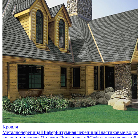
Кровля
Металлочерепица
Шифер
Битумная черепица
Пластиковые водо
крыши и потолка
Ондулин
Лист плоский
Софит металлический