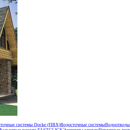
сточные системы Docke (ПВХ)
Водосточные системы
Водоотводы
Фальцевые панели FASTCLICK
Элементы кровли
Чердачные лес