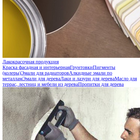
Лакокрасочная продукция
Краска фасадная и интерьерная
Грунтовки
Пигменты
(колеры)
Эмали для радиаторов
Алкидные эмали по
металлам
Эмали для дерева
Лаки и лазури для дерева
Масло для
террас, лестниц и мебели из дерева
Пропитки для дерева