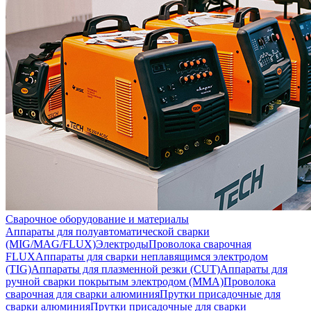
Сварочное оборудование и материалы
Аппараты для полуавтоматической сварки
(MIG/MAG/FLUX)
Электроды
Проволока сварочная
FLUX
Аппараты для сварки неплавящимся электродом
(TIG)
Аппараты для плазменной резки (CUT)
Аппараты для
ручной сварки покрытым электродом (MMA)
Проволока
сварочная для сварки алюминия
Прутки присадочные для
сварки алюминия
Прутки присадочные для сварки