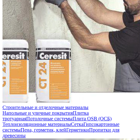
Строительные и отделочные материалы
Напольные и уличные покрытия
Плитка
тротуарная
Потолочные системы
Плита OSB (ОСБ)
Теплоизоляционные материалы
Сетка
Гипсокартонные
системы
Пена, герметик, клей
Герметики
Пропитки для
древесины