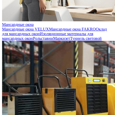
Мансардные окна
Мансардные окна VELUX
Мансардные окна FAKRO
Оклад
для мансардных окон
Изоляционные материалы для
мансардных окон
Рольставни
Маркизет
Туннель световой