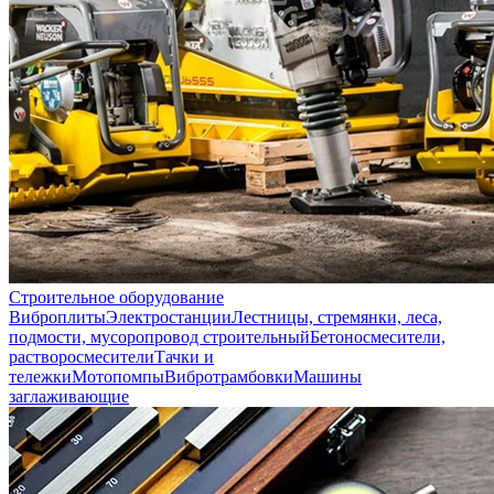
Строительное оборудование
Виброплиты
Электростанции
Лестницы, стремянки, леса,
подмости, мусоропровод строительный
Бетоносмесители,
растворосмесители
Тачки и
тележки
Мотопомпы
Вибротрамбовки
Машины
заглаживающие