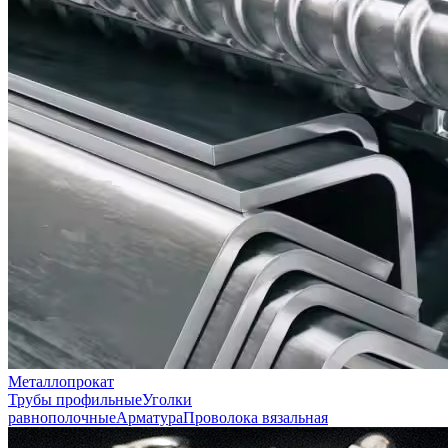
Металлопрокат
Трубы профильные
Уголки
равнополочные
Арматура
Проволока вязальная