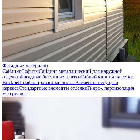
Фасадные материалы
Сайдинг
Софиты
Сайдинг металлический для наружной
отделки
Фасадные битумные плитки
Гибкий кирпич на сетке
Brickbel
Профилированные листы
Элементы несущего
каркаса
Стандартные элементы отделки
Гидро-, пароизоляция
материалы