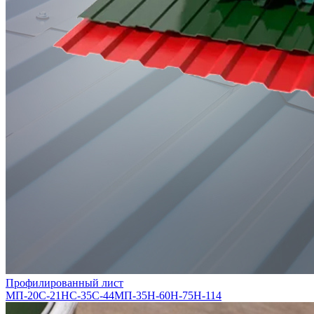
Профилированный лист
МП-20
С-21
НС-35
С-44
МП-35
Н-60
Н-75
Н-114