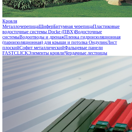
Кровля
Металлочерепица
Шифер
Битумная черепица
Пластиковые
водосточные системы Docke (ПВХ)
Водосточные
системы
Водоотводы и дренаж
Пленка гидроизоляционная
(пароизоляционная) для крыши и потолка
Ондулин
Лист
плоский
Софит металлический
Фальцевые панели
FASTCLICK
Элементы кровли
Чердачные лестницы