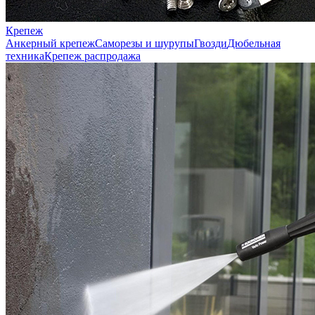
Крепеж
Анкерный крепеж
Саморезы и шурупы
Гвозди
Дюбельная
техника
Крепеж распродажа