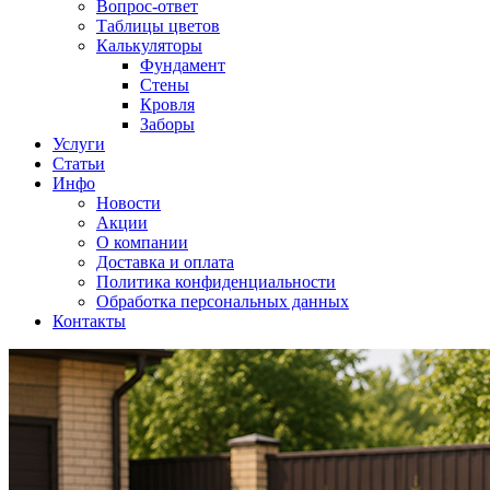
Вопрос-ответ
Таблицы цветов
Калькуляторы
Фундамент
Стены
Кровля
Заборы
Услуги
Статьи
Инфо
Новости
Акции
О компании
Доставка и оплата
Политика конфиденциальности
Обработка персональных данных
Контакты