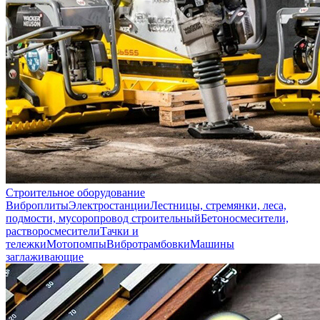
Строительное оборудование
Виброплиты
Электростанции
Лестницы, стремянки, леса,
подмости, мусоропровод строительный
Бетоносмесители,
растворосмесители
Тачки и
тележки
Мотопомпы
Вибротрамбовки
Машины
заглаживающие