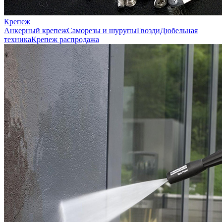
Крепеж
Анкерный крепеж
Саморезы и шурупы
Гвозди
Дюбельная
техника
Крепеж распродажа