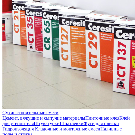
Сухие строительные смеси
Цемент, вяжущие и сыпучие материалы
Плиточные клея
Клей
для утеплителя
Штукатурки
Шпатлевки
Фуги для плитки
Гидроизоляция
Кладочные и монтажные смеси
Наливные
полы и стяжка