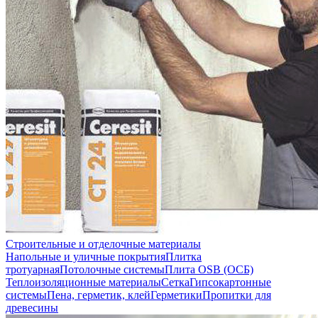
Строительные и отделочные материалы
Напольные и уличные покрытия
Плитка
тротуарная
Потолочные системы
Плита OSB (ОСБ)
Теплоизоляционные материалы
Сетка
Гипсокартонные
системы
Пена, герметик, клей
Герметики
Пропитки для
древесины