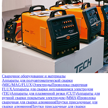
Сварочное оборудование и материалы
Аппараты для полуавтоматической сварки
(MIG/MAG/FLUX)
Электроды
Проволока сварочная
FLUX
Аппараты для сварки неплавящимся электродом
(TIG)
Аппараты для плазменной резки (CUT)
Аппараты для
ручной сварки покрытым электродом (MMA)
Проволока
сварочная для сварки алюминия
Прутки присадочные для
сварки алюминия
Прутки присадочные для сварки