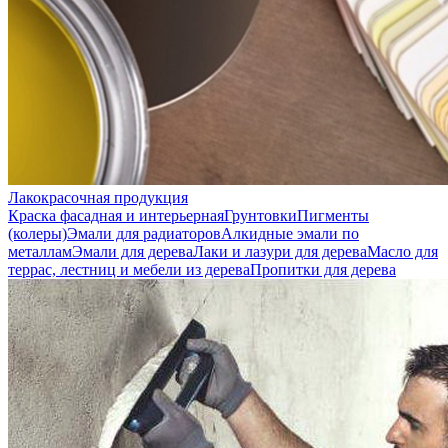
Лакокрасочная продукция
Краска фасадная и интерьерная
Грунтовки
Пигменты
(колеры)
Эмали для радиаторов
Алкидные эмали по
металлам
Эмали для дерева
Лаки и лазури для дерева
Масло для
террас, лестниц и мебели из дерева
Пропитки для дерева