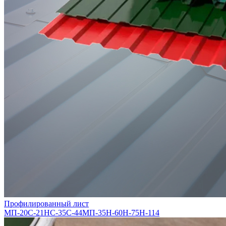
Профилированный лист
МП-20
С-21
НС-35
С-44
МП-35
Н-60
Н-75
Н-114