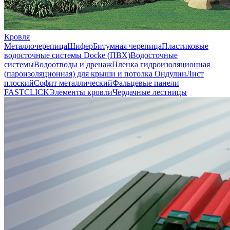
Кровля
Металлочерепица
Шифер
Битумная черепица
Пластиковые
водосточные системы Docke (ПВХ)
Водосточные
системы
Водоотводы и дренаж
Пленка гидроизоляционная
(пароизоляционная) для крыши и потолка
Ондулин
Лист
плоский
Софит металлический
Фальцевые панели
FASTCLICK
Элементы кровли
Чердачные лестницы