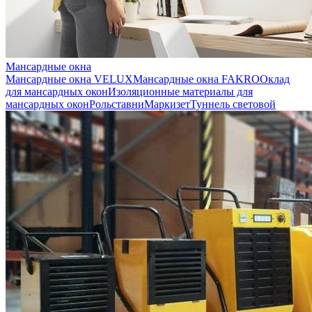
Мансардные окна
Мансардные окна VELUX
Мансардные окна FAKRO
Оклад
для мансардных окон
Изоляционные материалы для
мансардных окон
Рольставни
Маркизет
Туннель световой