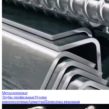
Металлопрокат
Трубы профильные
Уголки
равнополочные
Арматура
Проволока вязальная