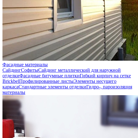
Фасадные материалы
Сайдинг
Софиты
Сайдинг металлический для наружной
отделки
Фасадные битумные плитки
Гибкий кирпич на сетке
Brickbel
Профилированные листы
Элементы несущего
каркаса
Стандартные элементы отделки
Гидро-, пароизоляция
материалы