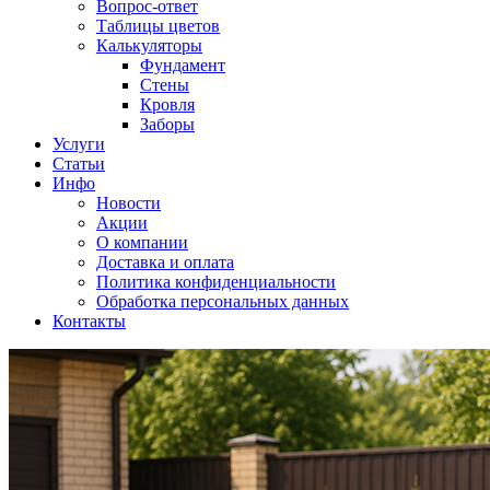
Вопрос-ответ
Таблицы цветов
Калькуляторы
Фундамент
Стены
Кровля
Заборы
Услуги
Статьи
Инфо
Новости
Акции
О компании
Доставка и оплата
Политика конфиденциальности
Обработка персональных данных
Контакты