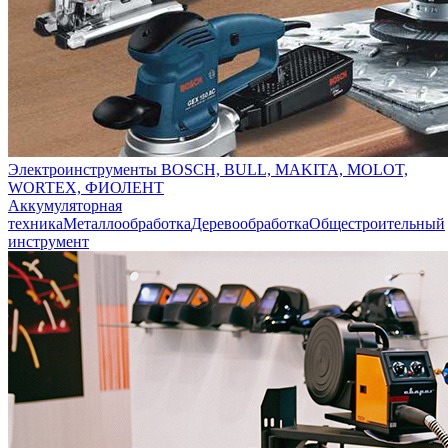
Электроинструменты BOSCH, BULL, MAKITA, MOLOT,
WORTEX, ФИОЛЕНТ
Аккумуляторная
техника
Металлообработка
Деревообработка
Общестроительный
инструмент