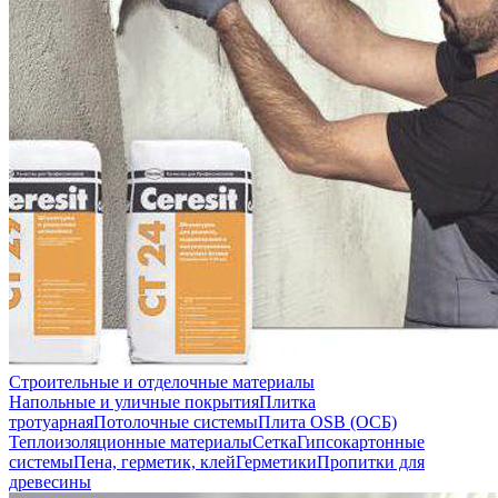
Строительные и отделочные материалы
Напольные и уличные покрытия
Плитка
тротуарная
Потолочные системы
Плита OSB (ОСБ)
Теплоизоляционные материалы
Сетка
Гипсокартонные
системы
Пена, герметик, клей
Герметики
Пропитки для
древесины