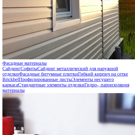
Фасадные материалы
Сайдинг
Софиты
Сайдинг металлический для наружной
отделки
Фасадные битумные плитки
Гибкий кирпич на сетке
Brickbel
Профилированные листы
Элементы несущего
каркаса
Стандартные элементы отделки
Гидро-, пароизоляция
материалы