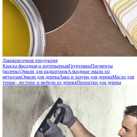
Лакокрасочная продукция
Краска фасадная и интерьерная
Грунтовки
Пигменты
(колеры)
Эмали для радиаторов
Алкидные эмали по
металлам
Эмали для дерева
Лаки и лазури для дерева
Масло для
террас, лестниц и мебели из дерева
Пропитки для дерева