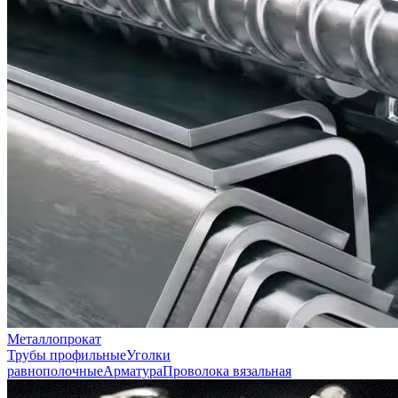
Металлопрокат
Трубы профильные
Уголки
равнополочные
Арматура
Проволока вязальная