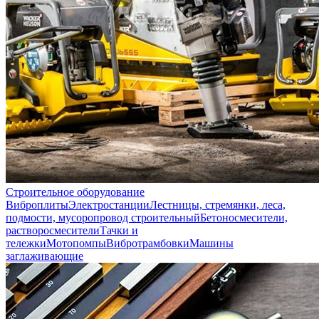
Строительное оборудование
Виброплиты
Электростанции
Лестницы, стремянки, леса,
подмости, мусоропровод строительный
Бетоносмесители,
растворосмесители
Тачки и
тележки
Мотопомпы
Вибротрамбовки
Машины
заглаживающие