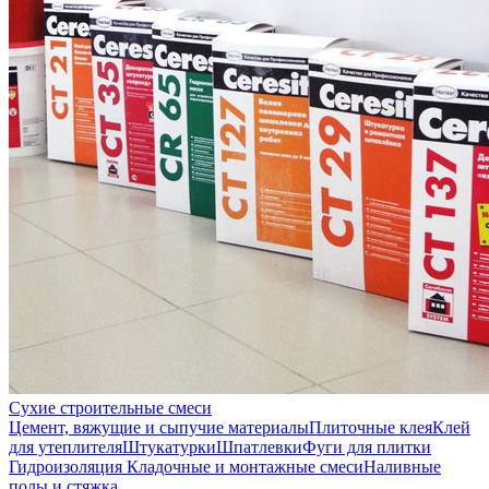
Сухие строительные смеси
Цемент, вяжущие и сыпучие материалы
Плиточные клея
Клей
для утеплителя
Штукатурки
Шпатлевки
Фуги для плитки
Гидроизоляция
Кладочные и монтажные смеси
Наливные
полы и стяжка