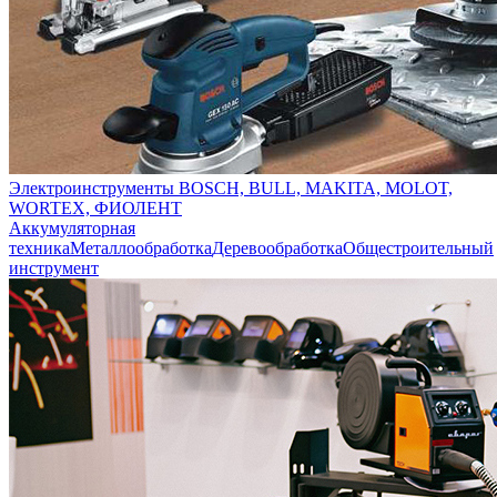
Электроинструменты BOSCH, BULL, MAKITA, MOLOT,
WORTEX, ФИОЛЕНТ
Аккумуляторная
техника
Металлообработка
Деревообработка
Общестроительный
инструмент