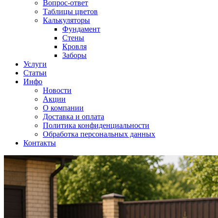
Вопрос-ответ
Таблицы цветов
Калькуляторы
Фундамент
Стены
Кровля
Заборы
Услуги
Статьи
Инфо
Новости
Акции
О компании
Доставка и оплата
Политика конфиденциальности
Обработка персональных данных
Контакты