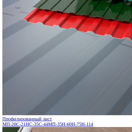
Профилированный лист
МП-20
С-21
НС-35
С-44
МП-35
Н-60
Н-75
Н-114