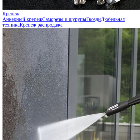
Крепеж
Анкерный крепеж
Саморезы и шурупы
Гвозди
Дюбельная
техника
Крепеж распродажа