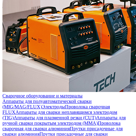
Сварочное оборудование и материалы
Аппараты для полуавтоматической сварки
(MIG/MAG/FLUX)
Электроды
Проволока сварочная
FLUX
Аппараты для сварки неплавящимся электродом
(TIG)
Аппараты для плазменной резки (CUT)
Аппараты для
ручной сварки покрытым электродом (MMA)
Проволока
сварочная для сварки алюминия
Прутки присадочные для
сварки алюминия
Прутки присадочные для сварки