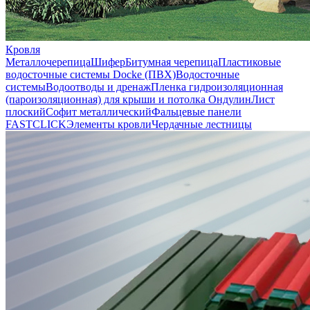
Кровля
Металлочерепица
Шифер
Битумная черепица
Пластиковые
водосточные системы Docke (ПВХ)
Водосточные
системы
Водоотводы и дренаж
Пленка гидроизоляционная
(пароизоляционная) для крыши и потолка
Ондулин
Лист
плоский
Софит металлический
Фальцевые панели
FASTCLICK
Элементы кровли
Чердачные лестницы