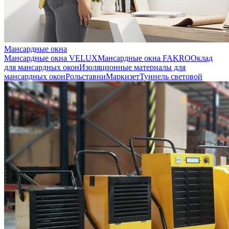
Мансардные окна
Мансардные окна VELUX
Мансардные окна FAKRO
Оклад
для мансардных окон
Изоляционные материалы для
мансардных окон
Рольставни
Маркизет
Туннель световой