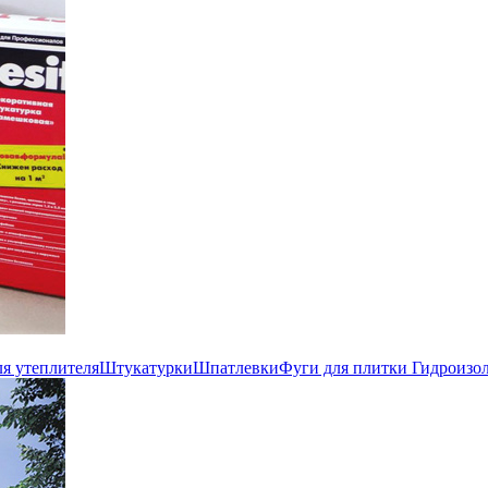
ля утеплителя
Штукатурки
Шпатлевки
Фуги для плитки
Гидроизо