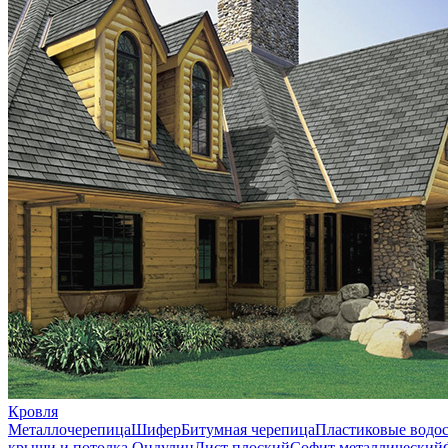
Кровля
Металлочерепица
Шифер
Битумная черепица
Пластиковые водо
крыши и потолка
Ондулин
Лист плоский
Софит металлический