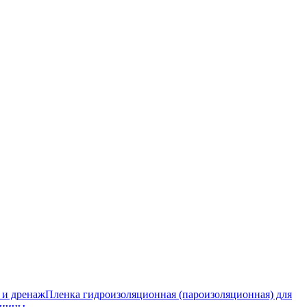
 и дренаж
Пленка гидроизоляционная (пароизоляционная) для
тницы