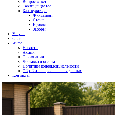
Вопрос-ответ
Таблицы цветов
Калькуляторы
Фундамент
Стены
Кровля
Заборы
Услуги
Статьи
Инфо
Новости
Акции
О компании
Доставка и оплата
Политика конфиденциальности
Обработка персональных данных
Контакты