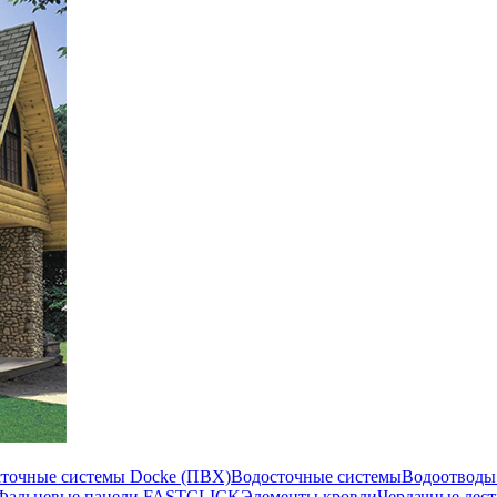
сточные системы Docke (ПВХ)
Водосточные системы
Водоотводы
Фальцевые панели FASTCLICK
Элементы кровли
Чердачные лес