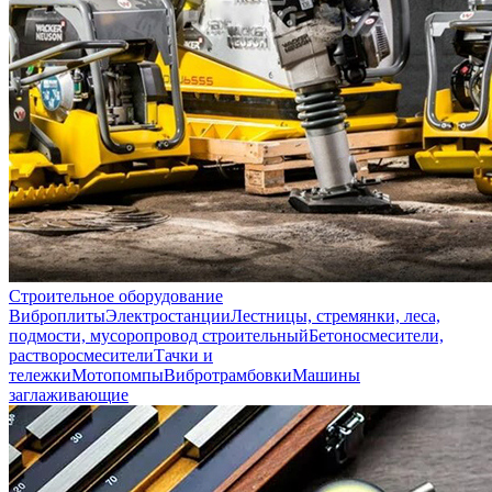
Строительное оборудование
Виброплиты
Электростанции
Лестницы, стремянки, леса,
подмости, мусоропровод строительный
Бетоносмесители,
растворосмесители
Тачки и
тележки
Мотопомпы
Вибротрамбовки
Машины
заглаживающие