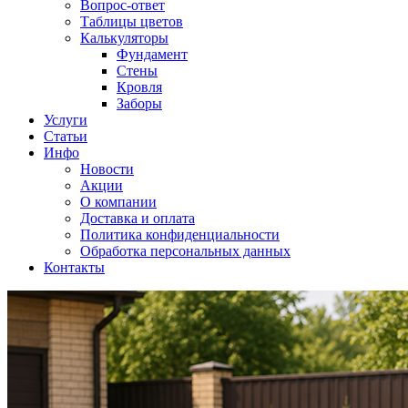
Вопрос-ответ
Таблицы цветов
Калькуляторы
Фундамент
Стены
Кровля
Заборы
Услуги
Статьи
Инфо
Новости
Акции
О компании
Доставка и оплата
Политика конфиденциальности
Обработка персональных данных
Контакты