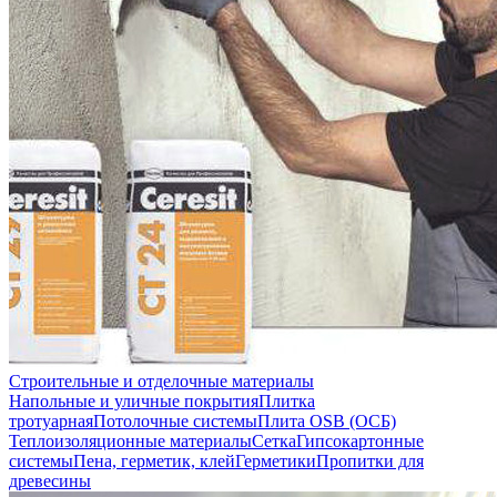
Строительные и отделочные материалы
Напольные и уличные покрытия
Плитка
тротуарная
Потолочные системы
Плита OSB (ОСБ)
Теплоизоляционные материалы
Сетка
Гипсокартонные
системы
Пена, герметик, клей
Герметики
Пропитки для
древесины