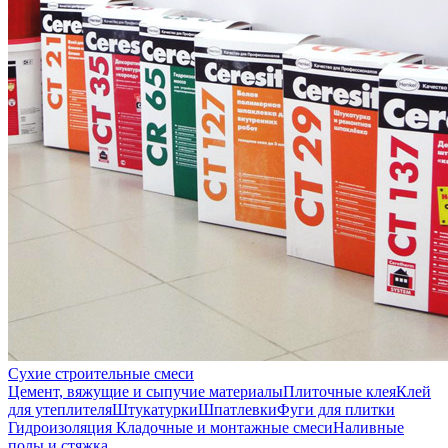
Сухие строительные смеси
Цемент, вяжущие и сыпучие материалы
Плиточные клея
Клей
для утеплителя
Штукатурки
Шпатлевки
Фуги для плитки
Гидроизоляция
Кладочные и монтажные смеси
Наливные
полы и стяжка