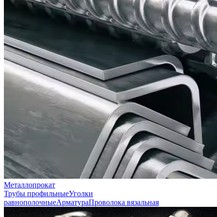
Металлопрокат
Трубы профильные
Уголки
равнополочные
Арматура
Проволока вязальная