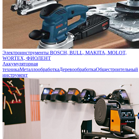
Электроинструменты BOSCH, BULL, MAKITA, MOLOT,
WORTEX, ФИОЛЕНТ
Аккумуляторная
техника
Металлообработка
Деревообработка
Общестроительный
инструмент