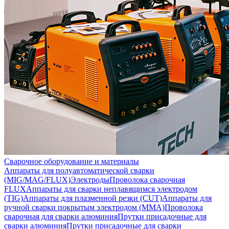
Сварочное оборудование и материалы
Аппараты для полуавтоматической сварки
(MIG/MAG/FLUX)
Электроды
Проволока сварочная
FLUX
Аппараты для сварки неплавящимся электродом
(TIG)
Аппараты для плазменной резки (CUT)
Аппараты для
ручной сварки покрытым электродом (MMA)
Проволока
сварочная для сварки алюминия
Прутки присадочные для
сварки алюминия
Прутки присадочные для сварки