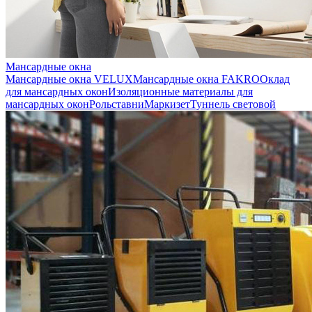
Мансардные окна
Мансардные окна VELUX
Мансардные окна FAKRO
Оклад
для мансардных окон
Изоляционные материалы для
мансардных окон
Рольставни
Маркизет
Туннель световой