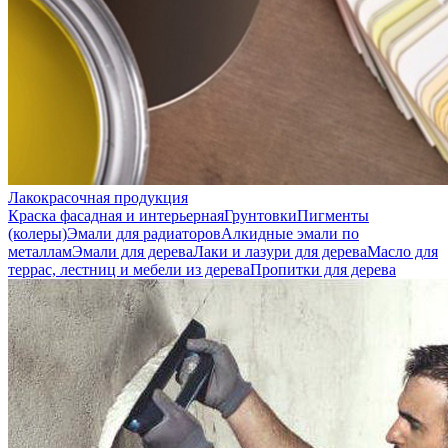
Лакокрасочная продукция
Краска фасадная и интерьерная
Грунтовки
Пигменты
(колеры)
Эмали для радиаторов
Алкидные эмали по
металлам
Эмали для дерева
Лаки и лазури для дерева
Масло для
террас, лестниц и мебели из дерева
Пропитки для дерева