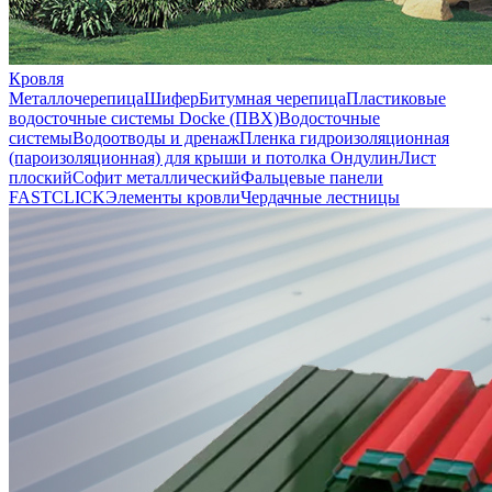
Кровля
Металлочерепица
Шифер
Битумная черепица
Пластиковые
водосточные системы Docke (ПВХ)
Водосточные
системы
Водоотводы и дренаж
Пленка гидроизоляционная
(пароизоляционная) для крыши и потолка
Ондулин
Лист
плоский
Софит металлический
Фальцевые панели
FASTCLICK
Элементы кровли
Чердачные лестницы