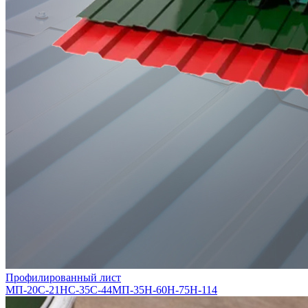
Профилированный лист
МП-20
С-21
НС-35
С-44
МП-35
Н-60
Н-75
Н-114