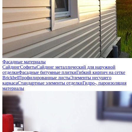
Фасадные материалы
Сайдинг
Софиты
Сайдинг металлический для наружной
отделки
Фасадные битумные плитки
Гибкий кирпич на сетке
Brickbel
Профилированные листы
Элементы несущего
каркаса
Стандартные элементы отделки
Гидро-, пароизоляция
материалы