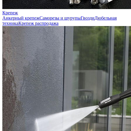
Крепеж
Анкерный крепеж
Саморезы и шурупы
Гвозди
Дюбельная
техника
Крепеж распродажа