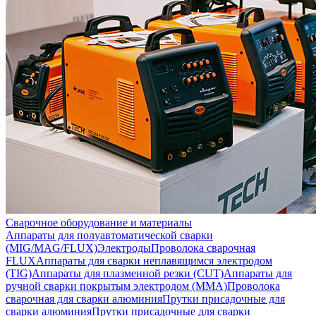
Сварочное оборудование и материалы
Аппараты для полуавтоматической сварки
(MIG/MAG/FLUX)
Электроды
Проволока сварочная
FLUX
Аппараты для сварки неплавящимся электродом
(TIG)
Аппараты для плазменной резки (CUT)
Аппараты для
ручной сварки покрытым электродом (MMA)
Проволока
сварочная для сварки алюминия
Прутки присадочные для
сварки алюминия
Прутки присадочные для сварки