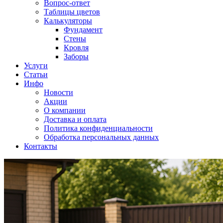
Вопрос-ответ
Таблицы цветов
Калькуляторы
Фундамент
Стены
Кровля
Заборы
Услуги
Статьи
Инфо
Новости
Акции
О компании
Доставка и оплата
Политика конфиденциальности
Обработка персональных данных
Контакты