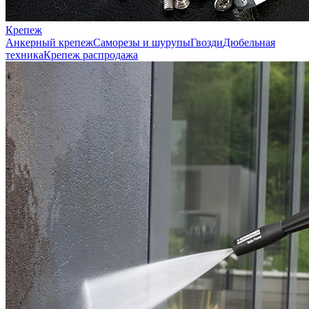
Крепеж
Анкерный крепеж
Саморезы и шурупы
Гвозди
Дюбельная
техника
Крепеж распродажа