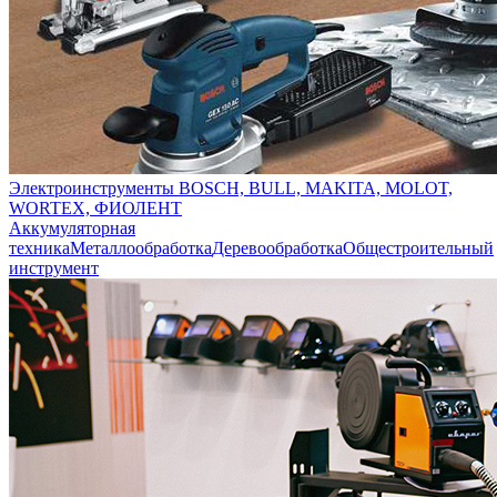
Электроинструменты BOSCH, BULL, MAKITA, MOLOT,
WORTEX, ФИОЛЕНТ
Аккумуляторная
техника
Металлообработка
Деревообработка
Общестроительный
инструмент