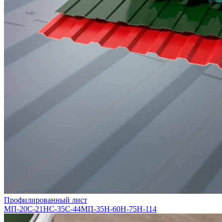
Профилированный лист
МП-20
С-21
НС-35
С-44
МП-35
Н-60
Н-75
Н-114