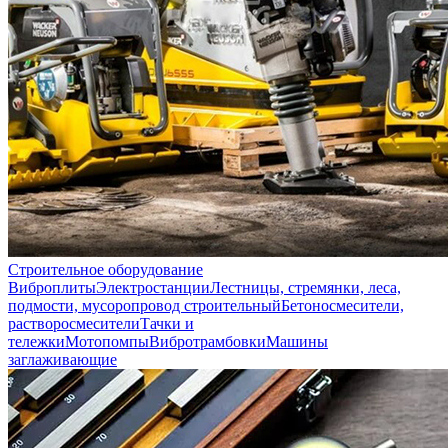
Строительное оборудование
Виброплиты
Электростанции
Лестницы, стремянки, леса,
подмости, мусоропровод строительный
Бетоносмесители,
растворосмесители
Тачки и
тележки
Мотопомпы
Вибротрамбовки
Машины
заглаживающие