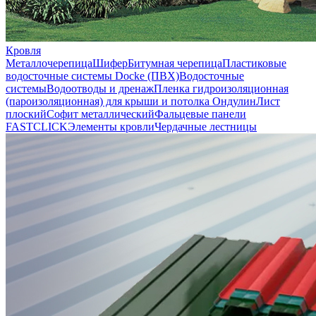
Кровля
Металлочерепица
Шифер
Битумная черепица
Пластиковые
водосточные системы Docke (ПВХ)
Водосточные
системы
Водоотводы и дренаж
Пленка гидроизоляционная
(пароизоляционная) для крыши и потолка
Ондулин
Лист
плоский
Софит металлический
Фальцевые панели
FASTCLICK
Элементы кровли
Чердачные лестницы