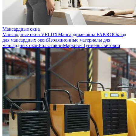
Мансардные окна
Мансардные окна VELUX
Мансардные окна FAKRO
Оклад
для мансардных окон
Изоляционные материалы для
мансардных окон
Рольставни
Маркизет
Туннель световой