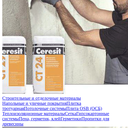
Строительные и отделочные материалы
Напольные и уличные покрытия
Плитка
тротуарная
Потолочные системы
Плита OSB (ОСБ)
Теплоизоляционные материалы
Сетка
Гипсокартонные
системы
Пена, герметик, клей
Герметики
Пропитки для
древесины