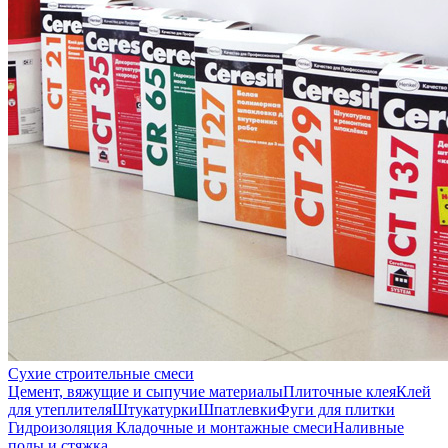
Сухие строительные смеси
Цемент, вяжущие и сыпучие материалы
Плиточные клея
Клей
для утеплителя
Штукатурки
Шпатлевки
Фуги для плитки
Гидроизоляция
Кладочные и монтажные смеси
Наливные
полы и стяжка