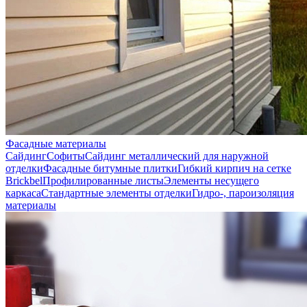
Фасадные материалы
Сайдинг
Софиты
Сайдинг металлический для наружной
отделки
Фасадные битумные плитки
Гибкий кирпич на сетке
Brickbel
Профилированные листы
Элементы несущего
каркаса
Стандартные элементы отделки
Гидро-, пароизоляция
материалы