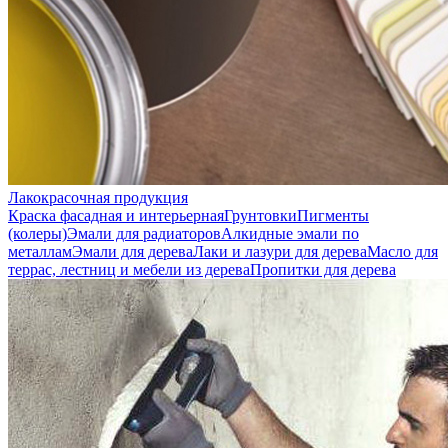
Лакокрасочная продукция
Краска фасадная и интерьерная
Грунтовки
Пигменты
(колеры)
Эмали для радиаторов
Алкидные эмали по
металлам
Эмали для дерева
Лаки и лазури для дерева
Масло для
террас, лестниц и мебели из дерева
Пропитки для дерева