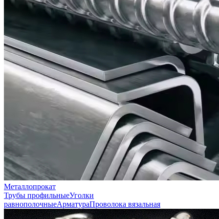
Металлопрокат
Трубы профильные
Уголки
равнополочные
Арматура
Проволока вязальная