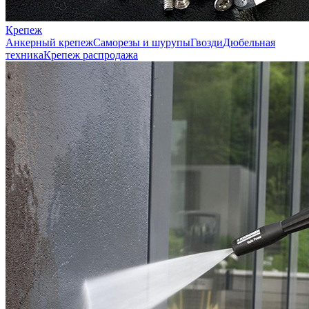
Крепеж
Анкерный крепеж
Саморезы и шурупы
Гвозди
Дюбельная
техника
Крепеж распродажа