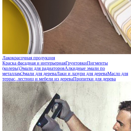
Лакокрасочная продукция
Краска фасадная и интерьерная
Грунтовки
Пигменты
(колеры)
Эмали для радиаторов
Алкидные эмали по
металлам
Эмали для дерева
Лаки и лазури для дерева
Масло для
террас, лестниц и мебели из дерева
Пропитки для дерева