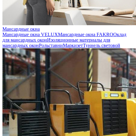
Мансардные окна
Мансардные окна VELUX
Мансардные окна FAKRO
Оклад
для мансардных окон
Изоляционные материалы для
мансардных окон
Рольставни
Маркизет
Туннель световой