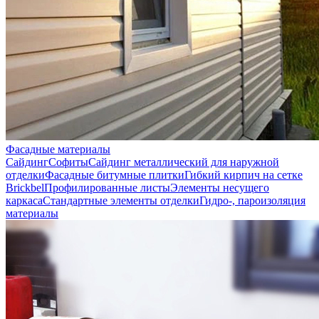
Фасадные материалы
Сайдинг
Софиты
Сайдинг металлический для наружной
отделки
Фасадные битумные плитки
Гибкий кирпич на сетке
Brickbel
Профилированные листы
Элементы несущего
каркаса
Стандартные элементы отделки
Гидро-, пароизоляция
материалы