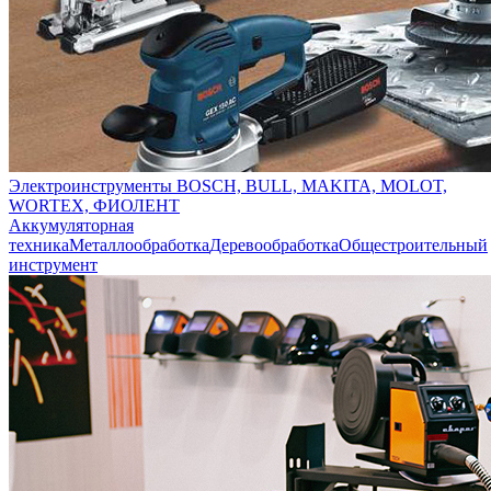
Электроинструменты BOSCH, BULL, MAKITA, MOLOT,
WORTEX, ФИОЛЕНТ
Аккумуляторная
техника
Металлообработка
Деревообработка
Общестроительный
инструмент