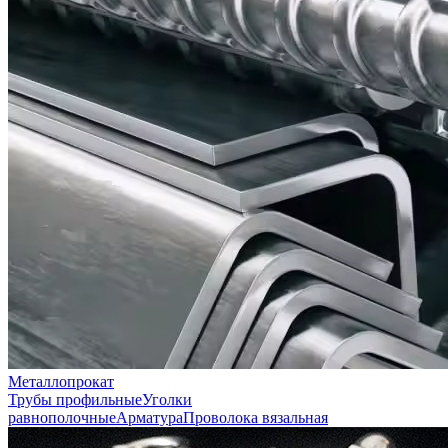
Металлопрокат
Трубы профильные
Уголки
равнополочные
Арматура
Проволока вязальная