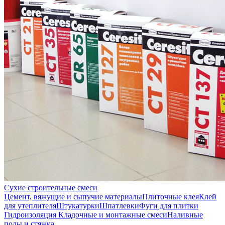
Сухие строительные смеси
Цемент, вяжущие и сыпучие материалы
Плиточные клея
Клей
для утеплителя
Штукатурки
Шпатлевки
Фуги для плитки
Гидроизоляция
Кладочные и монтажные смеси
Наливные
полы и стяжка