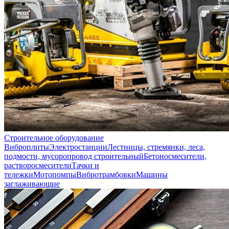
Строительное оборудование
Виброплиты
Электростанции
Лестницы, стремянки, леса,
подмости, мусоропровод строительный
Бетоносмесители,
растворосмесители
Тачки и
тележки
Мотопомпы
Вибротрамбовки
Машины
заглаживающие