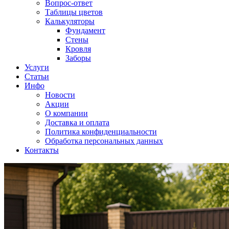
Вопрос-ответ
Таблицы цветов
Калькуляторы
Фундамент
Стены
Кровля
Заборы
Услуги
Статьи
Инфо
Новости
Акции
О компании
Доставка и оплата
Политика конфиденциальности
Обработка персональных данных
Контакты