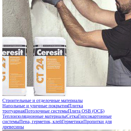
Строительные и отделочные материалы
Напольные и уличные покрытия
Плитка
тротуарная
Потолочные системы
Плита OSB (ОСБ)
Теплоизоляционные материалы
Сетка
Гипсокартонные
системы
Пена, герметик, клей
Герметики
Пропитки для
древесины