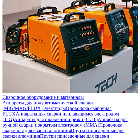
Сварочное оборудование и материалы
Аппараты для полуавтоматической сварки
(MIG/MAG/FLUX)
Электроды
Проволока сварочная
FLUX
Аппараты для сварки неплавящимся электродом
(TIG)
Аппараты для плазменной резки (CUT)
Аппараты для
ручной сварки покрытым электродом (MMA)
Проволока
сварочная для сварки алюминия
Прутки присадочные для
сварки алюминия
Прутки присадочные для сварки