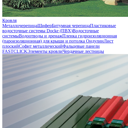
Кровля
Металлочерепица
Шифер
Битумная черепица
Пластиковые
водосточные системы Docke (ПВХ)
Водосточные
системы
Водоотводы и дренаж
Пленка гидроизоляционная
(пароизоляционная) для крыши и потолка
Ондулин
Лист
плоский
Софит металлический
Фальцевые панели
FASTCLICK
Элементы кровли
Чердачные лестницы