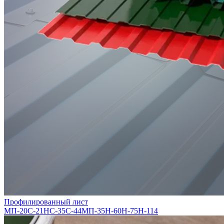
Профилированный лист
МП-20
С-21
НС-35
С-44
МП-35
Н-60
Н-75
Н-114