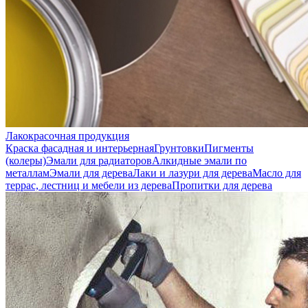
Лакокрасочная продукция
Краска фасадная и интерьерная
Грунтовки
Пигменты
(колеры)
Эмали для радиаторов
Алкидные эмали по
металлам
Эмали для дерева
Лаки и лазури для дерева
Масло для
террас, лестниц и мебели из дерева
Пропитки для дерева