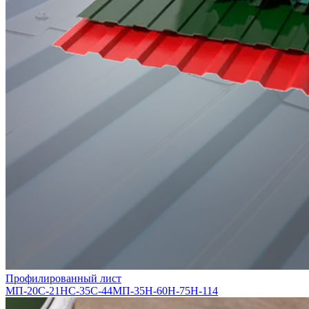
Профилированный лист
МП-20
С-21
НС-35
С-44
МП-35
Н-60
Н-75
Н-114