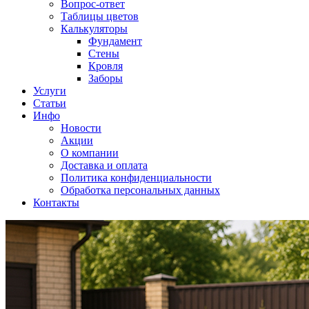
Вопрос-ответ
Таблицы цветов
Калькуляторы
Фундамент
Стены
Кровля
Заборы
Услуги
Статьи
Инфо
Новости
Акции
О компании
Доставка и оплата
Политика конфиденциальности
Обработка персональных данных
Контакты