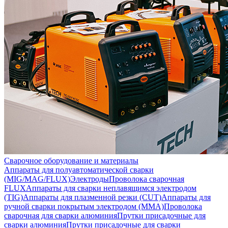
Сварочное оборудование и материалы
Аппараты для полуавтоматической сварки
(MIG/MAG/FLUX)
Электроды
Проволока сварочная
FLUX
Аппараты для сварки неплавящимся электродом
(TIG)
Аппараты для плазменной резки (CUT)
Аппараты для
ручной сварки покрытым электродом (MMA)
Проволока
сварочная для сварки алюминия
Прутки присадочные для
сварки алюминия
Прутки присадочные для сварки