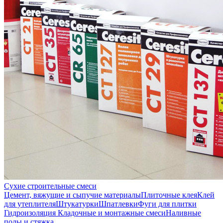
Сухие строительные смеси
Цемент, вяжущие и сыпучие материалы
Плиточные клея
Клей
для утеплителя
Штукатурки
Шпатлевки
Фуги для плитки
Гидроизоляция
Кладочные и монтажные смеси
Наливные
полы и стяжка