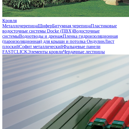
Кровля
Металлочерепица
Шифер
Битумная черепица
Пластиковые
водосточные системы Docke (ПВХ)
Водосточные
системы
Водоотводы и дренаж
Пленка гидроизоляционная
(пароизоляционная) для крыши и потолка
Ондулин
Лист
плоский
Софит металлический
Фальцевые панели
FASTCLICK
Элементы кровли
Чердачные лестницы