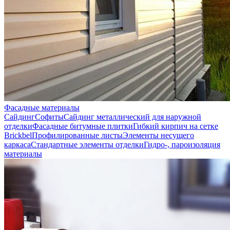
Фасадные материалы
Сайдинг
Софиты
Сайдинг металлический для наружной
отделки
Фасадные битумные плитки
Гибкий кирпич на сетке
Brickbel
Профилированные листы
Элементы несущего
каркаса
Стандартные элементы отделки
Гидро-, пароизоляция
материалы