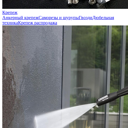
Крепеж
Анкерный крепеж
Саморезы и шурупы
Гвозди
Дюбельная
техника
Крепеж распродажа