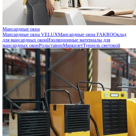
Мансардные окна
Мансардные окна VELUX
Мансардные окна FAKRO
Оклад
для мансардных окон
Изоляционные материалы для
мансардных окон
Рольставни
Маркизет
Туннель световой