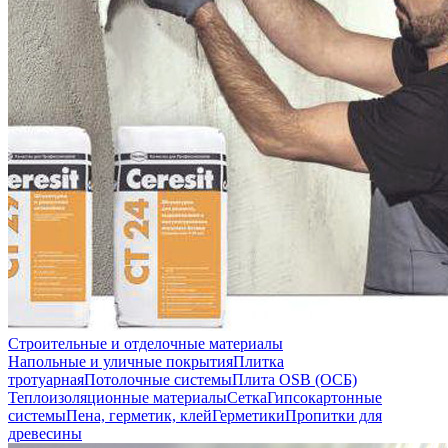
Строительные и отделочные материалы
Напольные и уличные покрытия
Плитка
тротуарная
Потолочные системы
Плита OSB (ОСБ)
Теплоизоляционные материалы
Сетка
Гипсокартонные
системы
Пена, герметик, клей
Герметики
Пропитки для
древесины