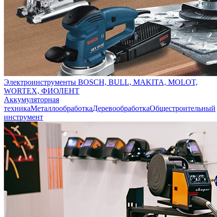
Электроинструменты BOSCH, BULL, MAKITA, MOLOT,
WORTEX, ФИОЛЕНТ
Аккумуляторная
техника
Металлообработка
Деревообработка
Общестроительный
инструмент