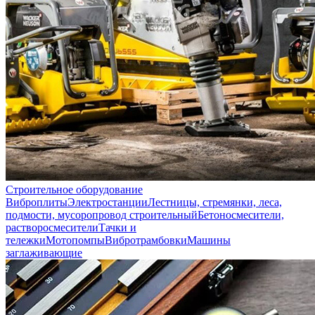
Строительное оборудование
Виброплиты
Электростанции
Лестницы, стремянки, леса,
подмости, мусоропровод строительный
Бетоносмесители,
растворосмесители
Тачки и
тележки
Мотопомпы
Вибротрамбовки
Машины
заглаживающие