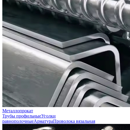
Металлопрокат
Трубы профильные
Уголки
равнополочные
Арматура
Проволока вязальная