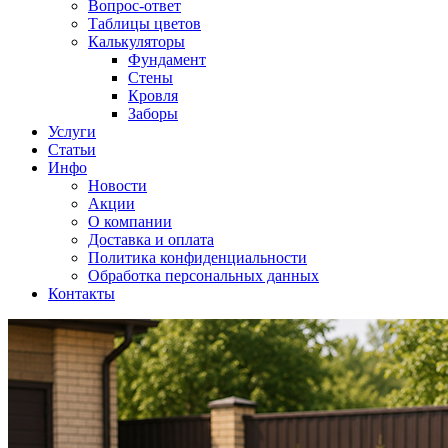
Вопрос-ответ
Таблицы цветов
Калькуляторы
Фундамент
Стены
Кровля
Заборы
Услуги
Статьи
Инфо
Новости
Акции
О компании
Доставка и оплата
Политика конфиденциальности
Обработка персональных данных
Контакты