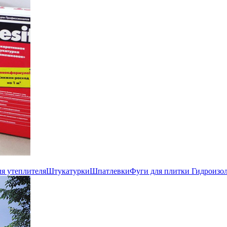
ля утеплителя
Штукатурки
Шпатлевки
Фуги для плитки
Гидроизо