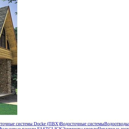
сточные системы Docke (ПВХ)
Водосточные системы
Водоотводы
Фальцевые панели FASTCLICK
Элементы кровли
Чердачные лес