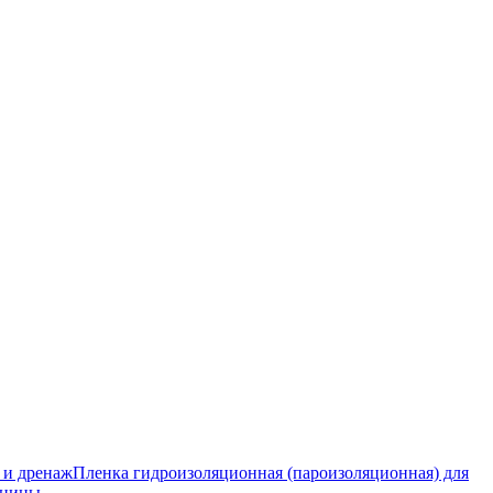
 и дренаж
Пленка гидроизоляционная (пароизоляционная) для
тницы