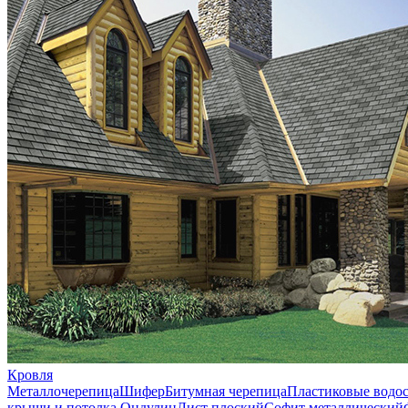
Кровля
Металлочерепица
Шифер
Битумная черепица
Пластиковые водо
крыши и потолка
Ондулин
Лист плоский
Софит металлический