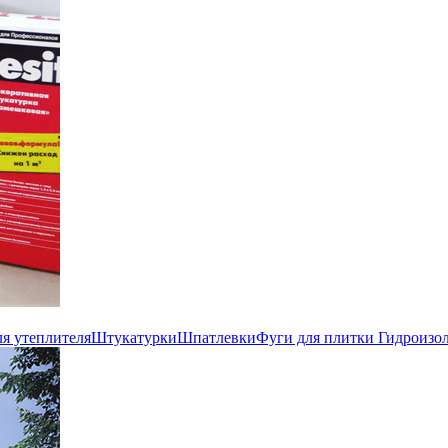
ля утеплителя
Штукатурки
Шпатлевки
Фуги для плитки
Гидроизо