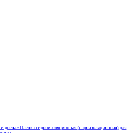
 и дренаж
Пленка гидроизоляционная (пароизоляционная) для
тницы