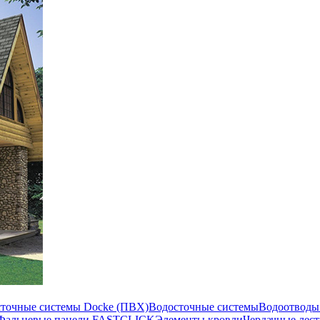
сточные системы Docke (ПВХ)
Водосточные системы
Водоотводы
Фальцевые панели FASTCLICK
Элементы кровли
Чердачные лес