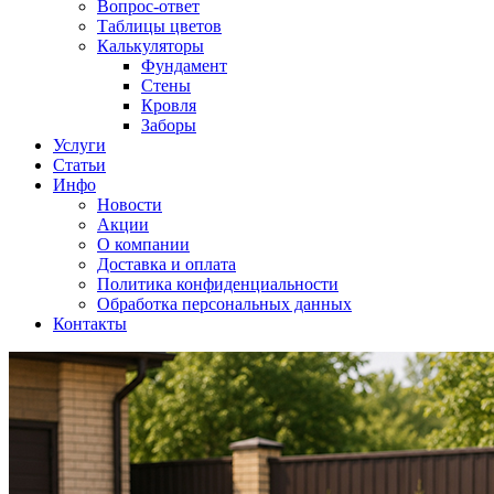
Вопрос-ответ
Таблицы цветов
Калькуляторы
Фундамент
Стены
Кровля
Заборы
Услуги
Статьи
Инфо
Новости
Акции
О компании
Доставка и оплата
Политика конфиденциальности
Обработка персональных данных
Контакты