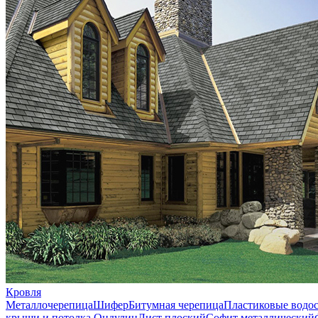
Кровля
Металлочерепица
Шифер
Битумная черепица
Пластиковые водо
крыши и потолка
Ондулин
Лист плоский
Софит металлический