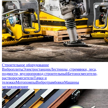
Строительное оборудование
Виброплиты
Электростанции
Лестницы, стремянки, леса,
подмости, мусоропровод строительный
Бетоносмесители,
растворосмесители
Тачки и
тележки
Мотопомпы
Вибротрамбовки
Машины
заглаживающие