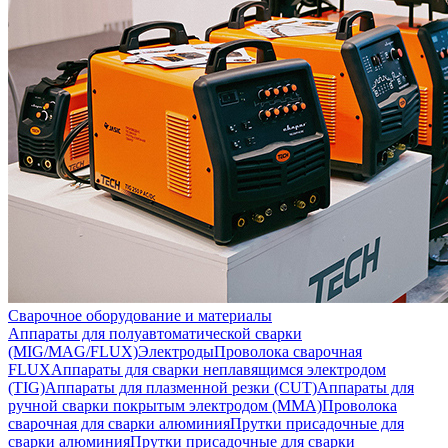
Сварочное оборудование и материалы
Аппараты для полуавтоматической сварки
(MIG/MAG/FLUX)
Электроды
Проволока сварочная
FLUX
Аппараты для сварки неплавящимся электродом
(TIG)
Аппараты для плазменной резки (CUT)
Аппараты для
ручной сварки покрытым электродом (MMA)
Проволока
сварочная для сварки алюминия
Прутки присадочные для
сварки алюминия
Прутки присадочные для сварки