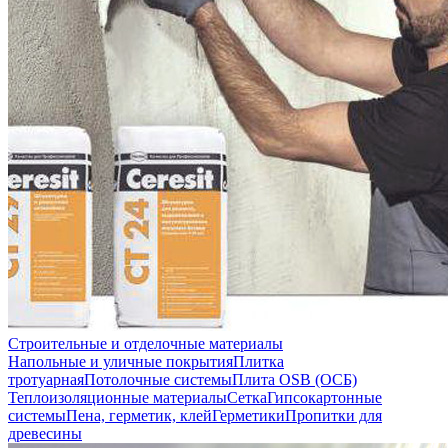
Строительные и отделочные материалы
Напольные и уличные покрытия
Плитка
тротуарная
Потолочные системы
Плита OSB (ОСБ)
Теплоизоляционные материалы
Сетка
Гипсокартонные
системы
Пена, герметик, клей
Герметики
Пропитки для
древесины