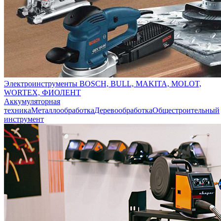
Электроинструменты BOSCH, BULL, MAKITA, MOLOT,
WORTEX, ФИОЛЕНТ
Аккумуляторная
техника
Металлообработка
Деревообработка
Общестроительный
инструмент