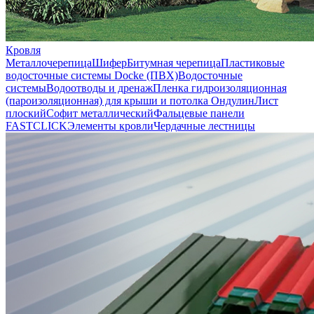
Кровля
Металлочерепица
Шифер
Битумная черепица
Пластиковые
водосточные системы Docke (ПВХ)
Водосточные
системы
Водоотводы и дренаж
Пленка гидроизоляционная
(пароизоляционная) для крыши и потолка
Ондулин
Лист
плоский
Софит металлический
Фальцевые панели
FASTCLICK
Элементы кровли
Чердачные лестницы