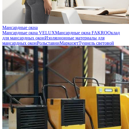
Мансардные окна
Мансардные окна VELUX
Мансардные окна FAKRO
Оклад
для мансардных окон
Изоляционные материалы для
мансардных окон
Рольставни
Маркизет
Туннель световой