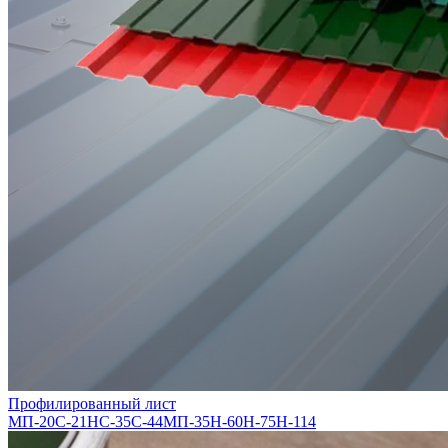
Профилированный лист
МП-20
С-21
НС-35
С-44
МП-35
Н-60
Н-75
Н-114