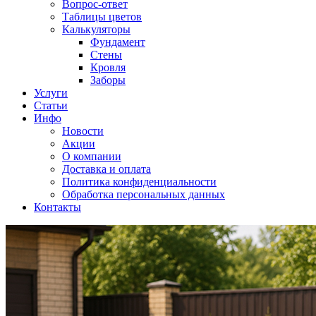
Вопрос-ответ
Таблицы цветов
Калькуляторы
Фундамент
Стены
Кровля
Заборы
Услуги
Статьи
Инфо
Новости
Акции
О компании
Доставка и оплата
Политика конфиденциальности
Обработка персональных данных
Контакты