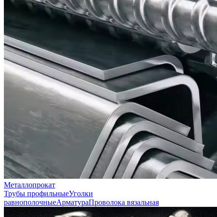
Металлопрокат
Трубы профильные
Уголки
равнополочные
Арматура
Проволока вязальная