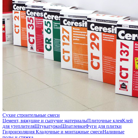
Сухие строительные смеси
Цемент, вяжущие и сыпучие материалы
Плиточные клея
Клей
для утеплителя
Штукатурки
Шпатлевки
Фуги для плитки
Гидроизоляция
Кладочные и монтажные смеси
Наливные
полы и стяжка