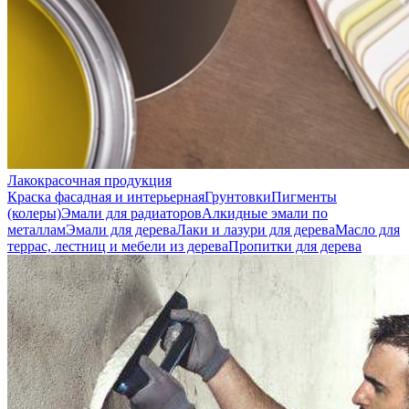
Лакокрасочная продукция
Краска фасадная и интерьерная
Грунтовки
Пигменты
(колеры)
Эмали для радиаторов
Алкидные эмали по
металлам
Эмали для дерева
Лаки и лазури для дерева
Масло для
террас, лестниц и мебели из дерева
Пропитки для дерева