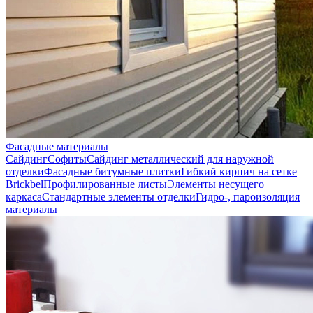
Фасадные материалы
Сайдинг
Софиты
Сайдинг металлический для наружной
отделки
Фасадные битумные плитки
Гибкий кирпич на сетке
Brickbel
Профилированные листы
Элементы несущего
каркаса
Стандартные элементы отделки
Гидро-, пароизоляция
материалы