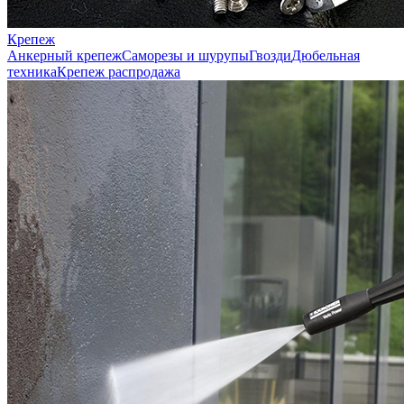
Крепеж
Анкерный крепеж
Саморезы и шурупы
Гвозди
Дюбельная
техника
Крепеж распродажа