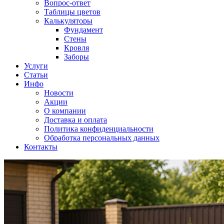
Вопрос-ответ
Таблицы цветов
Калькуляторы
Фундамент
Стены
Кровля
Заборы
Услуги
Статьи
Инфо
Новости
Акции
О компании
Доставка и оплата
Политика конфиденциальности
Обработка персональных данных
Контакты