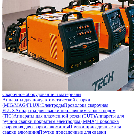
Сварочное оборудование и материалы
Аппараты для полуавтоматической сварки
(MIG/MAG/FLUX)
Электроды
Проволока сварочная
FLUX
Аппараты для сварки неплавящимся электродом
(TIG)
Аппараты для плазменной резки (CUT)
Аппараты для
ручной сварки покрытым электродом (MMA)
Проволока
сварочная для сварки алюминия
Прутки присадочные для
сварки алюминия
Прутки присадочные для сварки