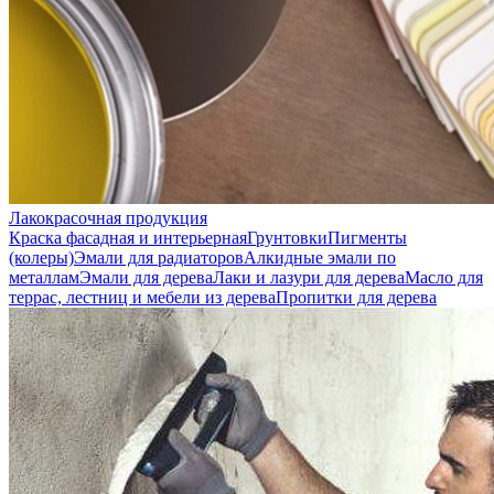
Лакокрасочная продукция
Краска фасадная и интерьерная
Грунтовки
Пигменты
(колеры)
Эмали для радиаторов
Алкидные эмали по
металлам
Эмали для дерева
Лаки и лазури для дерева
Масло для
террас, лестниц и мебели из дерева
Пропитки для дерева