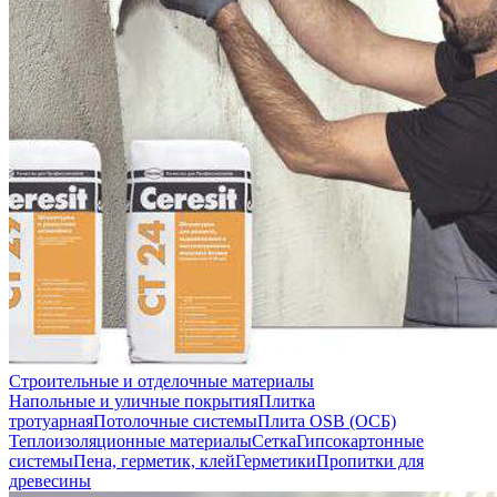
Строительные и отделочные материалы
Напольные и уличные покрытия
Плитка
тротуарная
Потолочные системы
Плита OSB (ОСБ)
Теплоизоляционные материалы
Сетка
Гипсокартонные
системы
Пена, герметик, клей
Герметики
Пропитки для
древесины