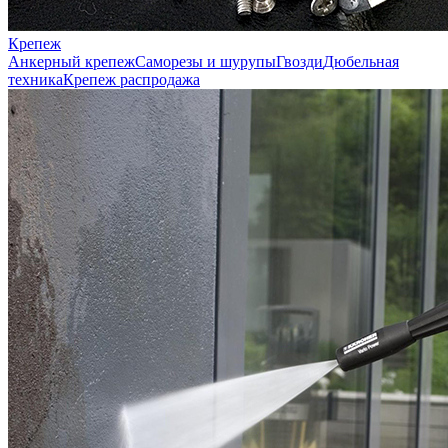
Крепеж
Анкерный крепеж
Саморезы и шурупы
Гвозди
Дюбельная
техника
Крепеж распродажа