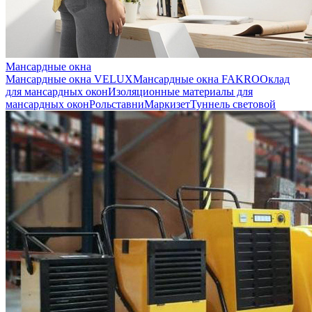
Мансардные окна
Мансардные окна VELUX
Мансардные окна FAKRO
Оклад
для мансардных окон
Изоляционные материалы для
мансардных окон
Рольставни
Маркизет
Туннель световой