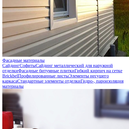
Фасадные материалы
Сайдинг
Софиты
Сайдинг металлический для наружной
отделки
Фасадные битумные плитки
Гибкий кирпич на сетке
Brickbel
Профилированные листы
Элементы несущего
каркаса
Стандартные элементы отделки
Гидро-, пароизоляция
материалы