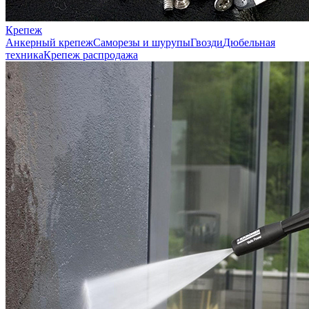
Крепеж
Анкерный крепеж
Саморезы и шурупы
Гвозди
Дюбельная
техника
Крепеж распродажа