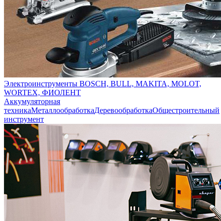
Электроинструменты BOSCH, BULL, MAKITA, MOLOT,
WORTEX, ФИОЛЕНТ
Аккумуляторная
техника
Металлообработка
Деревообработка
Общестроительный
инструмент