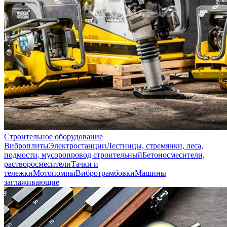
Строительное оборудование
Виброплиты
Электростанции
Лестницы, стремянки, леса,
подмости, мусоропровод строительный
Бетоносмесители,
растворосмесители
Тачки и
тележки
Мотопомпы
Вибротрамбовки
Машины
заглаживающие