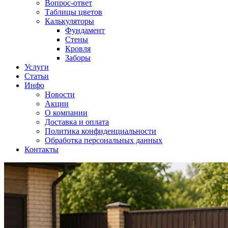
Вопрос-ответ
Таблицы цветов
Калькуляторы
Фундамент
Стены
Кровля
Заборы
Услуги
Статьи
Инфо
Новости
Акции
О компании
Доставка и оплата
Политика конфиденциальности
Обработка персональных данных
Контакты