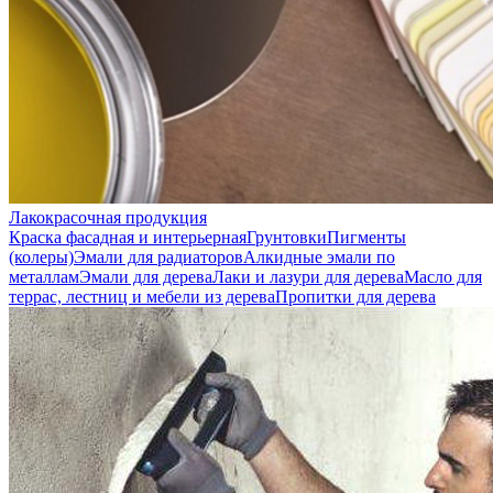
Лакокрасочная продукция
Краска фасадная и интерьерная
Грунтовки
Пигменты
(колеры)
Эмали для радиаторов
Алкидные эмали по
металлам
Эмали для дерева
Лаки и лазури для дерева
Масло для
террас, лестниц и мебели из дерева
Пропитки для дерева