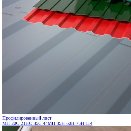
Профилированный лист
МП-20
С-21
НС-35
С-44
МП-35
Н-60
Н-75
Н-114