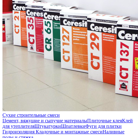
Сухие строительные смеси
Цемент, вяжущие и сыпучие материалы
Плиточные клея
Клей
для утеплителя
Штукатурки
Шпатлевки
Фуги для плитки
Гидроизоляция
Кладочные и монтажные смеси
Наливные
полы и стяжка