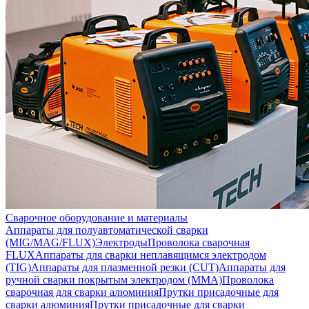
Сварочное оборудование и материалы
Аппараты для полуавтоматической сварки
(MIG/MAG/FLUX)
Электроды
Проволока сварочная
FLUX
Аппараты для сварки неплавящимся электродом
(TIG)
Аппараты для плазменной резки (CUT)
Аппараты для
ручной сварки покрытым электродом (MMA)
Проволока
сварочная для сварки алюминия
Прутки присадочные для
сварки алюминия
Прутки присадочные для сварки