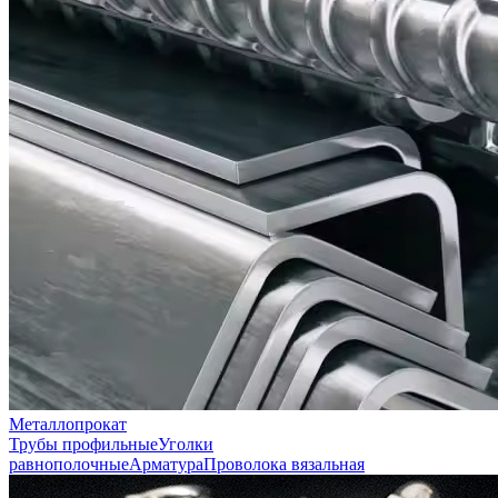
Металлопрокат
Трубы профильные
Уголки
равнополочные
Арматура
Проволока вязальная