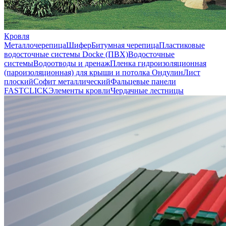
Кровля
Металлочерепица
Шифер
Битумная черепица
Пластиковые
водосточные системы Docke (ПВХ)
Водосточные
системы
Водоотводы и дренаж
Пленка гидроизоляционная
(пароизоляционная) для крыши и потолка
Ондулин
Лист
плоский
Софит металлический
Фальцевые панели
FASTCLICK
Элементы кровли
Чердачные лестницы