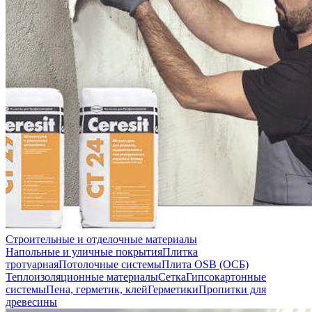
Строительные и отделочные материалы
Напольные и уличные покрытия
Плитка
тротуарная
Потолочные системы
Плита OSB (ОСБ)
Теплоизоляционные материалы
Сетка
Гипсокартонные
системы
Пена, герметик, клей
Герметики
Пропитки для
древесины