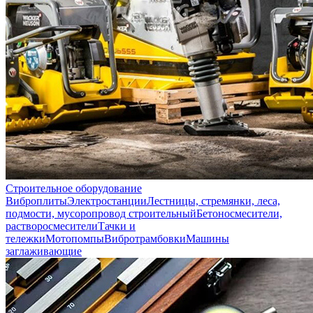
Строительное оборудование
Виброплиты
Электростанции
Лестницы, стремянки, леса,
подмости, мусоропровод строительный
Бетоносмесители,
растворосмесители
Тачки и
тележки
Мотопомпы
Вибротрамбовки
Машины
заглаживающие