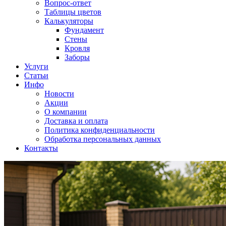
Вопрос-ответ
Таблицы цветов
Калькуляторы
Фундамент
Стены
Кровля
Заборы
Услуги
Статьи
Инфо
Новости
Акции
О компании
Доставка и оплата
Политика конфиденциальности
Обработка персональных данных
Контакты