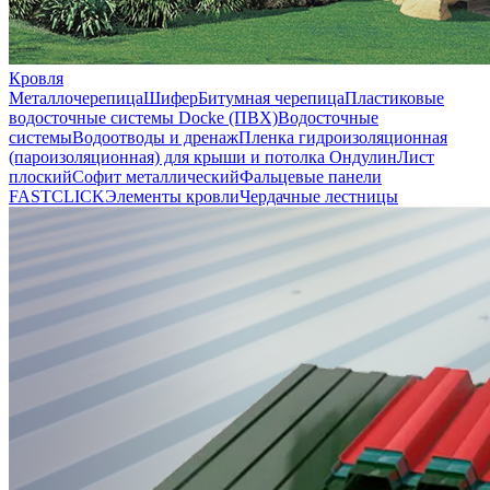
Кровля
Металлочерепица
Шифер
Битумная черепица
Пластиковые
водосточные системы Docke (ПВХ)
Водосточные
системы
Водоотводы и дренаж
Пленка гидроизоляционная
(пароизоляционная) для крыши и потолка
Ондулин
Лист
плоский
Софит металлический
Фальцевые панели
FASTCLICK
Элементы кровли
Чердачные лестницы