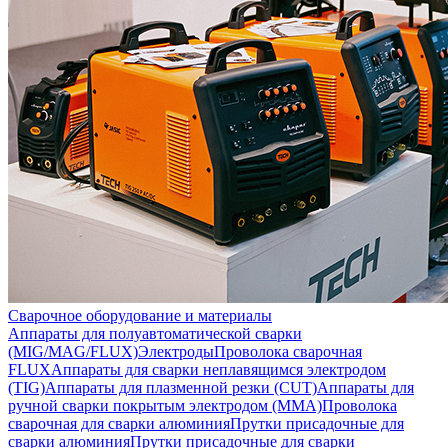
Сварочное оборудование и материалы
Аппараты для полуавтоматической сварки
(MIG/MAG/FLUX)
Электроды
Проволока сварочная
FLUX
Аппараты для сварки неплавящимся электродом
(TIG)
Аппараты для плазменной резки (CUT)
Аппараты для
ручной сварки покрытым электродом (MMA)
Проволока
сварочная для сварки алюминия
Прутки присадочные для
сварки алюминия
Прутки присадочные для сварки