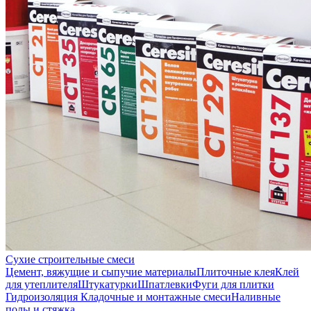
Сухие строительные смеси
Цемент, вяжущие и сыпучие материалы
Плиточные клея
Клей
для утеплителя
Штукатурки
Шпатлевки
Фуги для плитки
Гидроизоляция
Кладочные и монтажные смеси
Наливные
полы и стяжка