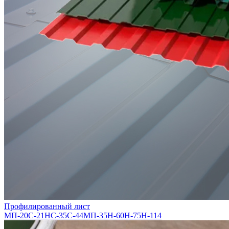
Профилированный лист
МП-20
С-21
НС-35
С-44
МП-35
Н-60
Н-75
Н-114