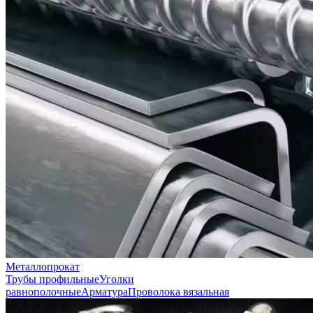
Металлопрокат
Трубы профильные
Уголки
равнополочные
Арматура
Проволока вязальная