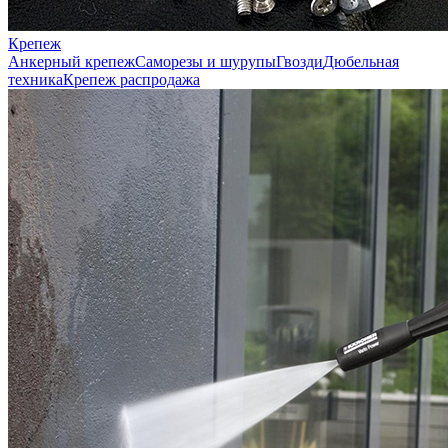
Крепеж
Анкерный крепеж
Саморезы и шурупы
Гвозди
Дюбельная
техника
Крепеж распродажа