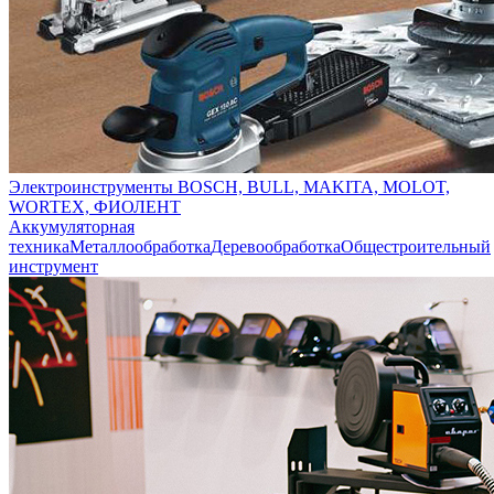
Электроинструменты BOSCH, BULL, MAKITA, MOLOT,
WORTEX, ФИОЛЕНТ
Аккумуляторная
техника
Металлообработка
Деревообработка
Общестроительный
инструмент