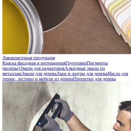
Лакокрасочная продукция
Краска фасадная и интерьерная
Грунтовки
Пигменты
(колеры)
Эмали для радиаторов
Алкидные эмали по
металлам
Эмали для дерева
Лаки и лазури для дерева
Масло для
террас, лестниц и мебели из дерева
Пропитки для дерева