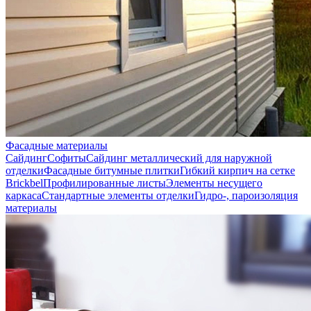
Фасадные материалы
Сайдинг
Софиты
Сайдинг металлический для наружной
отделки
Фасадные битумные плитки
Гибкий кирпич на сетке
Brickbel
Профилированные листы
Элементы несущего
каркаса
Стандартные элементы отделки
Гидро-, пароизоляция
материалы