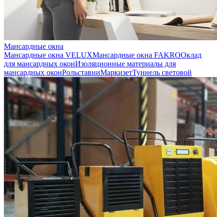
Мансардные окна
Мансардные окна VELUX
Мансардные окна FAKRO
Оклад
для мансардных окон
Изоляционные материалы для
мансардных окон
Рольставни
Маркизет
Туннель световой