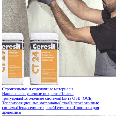
Строительные и отделочные материалы
Напольные и уличные покрытия
Плитка
тротуарная
Потолочные системы
Плита OSB (ОСБ)
Теплоизоляционные материалы
Сетка
Гипсокартонные
системы
Пена, герметик, клей
Герметики
Пропитки для
древесины