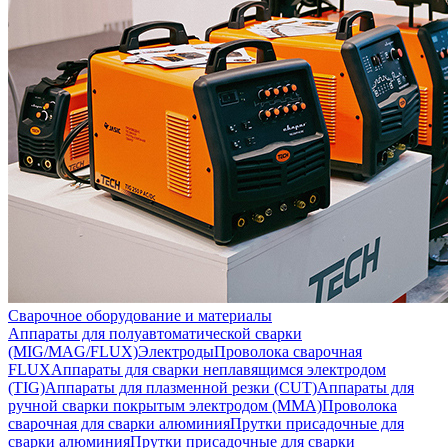
Сварочное оборудование и материалы
Аппараты для полуавтоматической сварки
(MIG/MAG/FLUX)
Электроды
Проволока сварочная
FLUX
Аппараты для сварки неплавящимся электродом
(TIG)
Аппараты для плазменной резки (CUT)
Аппараты для
ручной сварки покрытым электродом (MMA)
Проволока
сварочная для сварки алюминия
Прутки присадочные для
сварки алюминия
Прутки присадочные для сварки