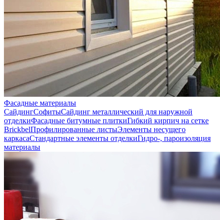
Фасадные материалы
Сайдинг
Софиты
Сайдинг металлический для наружной
отделки
Фасадные битумные плитки
Гибкий кирпич на сетке
Brickbel
Профилированные листы
Элементы несущего
каркаса
Стандартные элементы отделки
Гидро-, пароизоляция
материалы