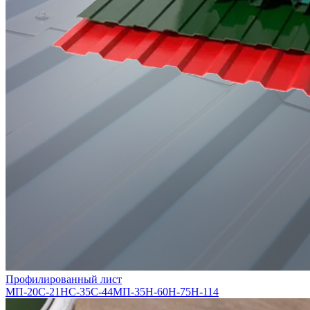
Профилированный лист
МП-20
С-21
НС-35
С-44
МП-35
Н-60
Н-75
Н-114