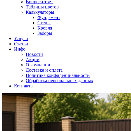
Вопрос-ответ
Таблицы цветов
Калькуляторы
Фундамент
Стены
Кровля
Заборы
Услуги
Статьи
Инфо
Новости
Акции
О компании
Доставка и оплата
Политика конфиденциальности
Обработка персональных данных
Контакты