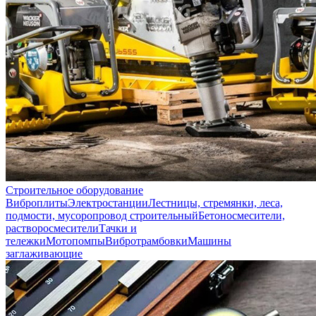
Строительное оборудование
Виброплиты
Электростанции
Лестницы, стремянки, леса,
подмости, мусоропровод строительный
Бетоносмесители,
растворосмесители
Тачки и
тележки
Мотопомпы
Вибротрамбовки
Машины
заглаживающие