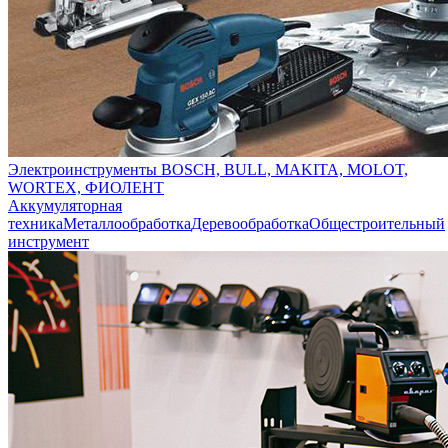
Электроинструменты BOSCH, BULL, MAKITA, MOLOT,
WORTEX, ФИОЛЕНТ
Аккумуляторная
техника
Металлообработка
Деревообработка
Общестроительный
инструмент