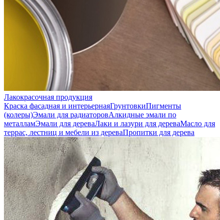
Лакокрасочная продукция
Краска фасадная и интерьерная
Грунтовки
Пигменты
(колеры)
Эмали для радиаторов
Алкидные эмали по
металлам
Эмали для дерева
Лаки и лазури для дерева
Масло для
террас, лестниц и мебели из дерева
Пропитки для дерева