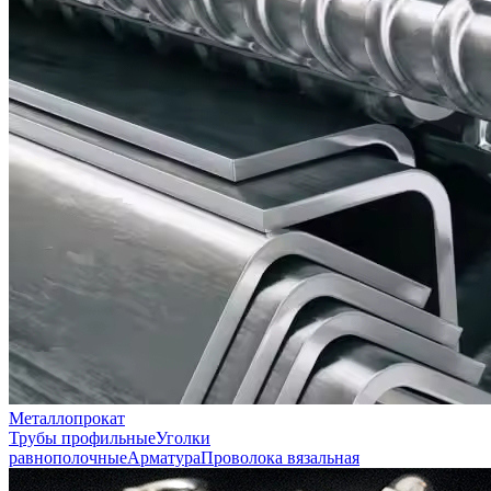
Металлопрокат
Трубы профильные
Уголки
равнополочные
Арматура
Проволока вязальная