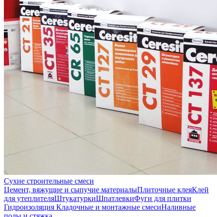
Сухие строительные смеси
Цемент, вяжущие и сыпучие материалы
Плиточные клея
Клей
для утеплителя
Штукатурки
Шпатлевки
Фуги для плитки
Гидроизоляция
Кладочные и монтажные смеси
Наливные
полы и стяжка