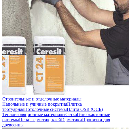
Строительные и отделочные материалы
Напольные и уличные покрытия
Плитка
тротуарная
Потолочные системы
Плита OSB (ОСБ)
Теплоизоляционные материалы
Сетка
Гипсокартонные
системы
Пена, герметик, клей
Герметики
Пропитки для
древесины