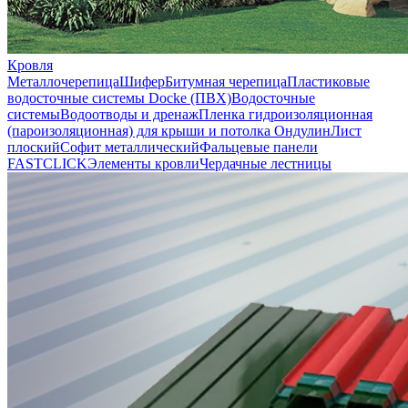
Кровля
Металлочерепица
Шифер
Битумная черепица
Пластиковые
водосточные системы Docke (ПВХ)
Водосточные
системы
Водоотводы и дренаж
Пленка гидроизоляционная
(пароизоляционная) для крыши и потолка
Ондулин
Лист
плоский
Софит металлический
Фальцевые панели
FASTCLICK
Элементы кровли
Чердачные лестницы