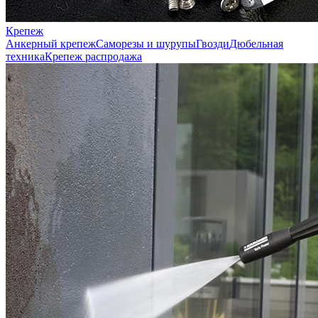
Крепеж
Анкерный крепеж
Саморезы и шурупы
Гвозди
Дюбельная
техника
Крепеж распродажа