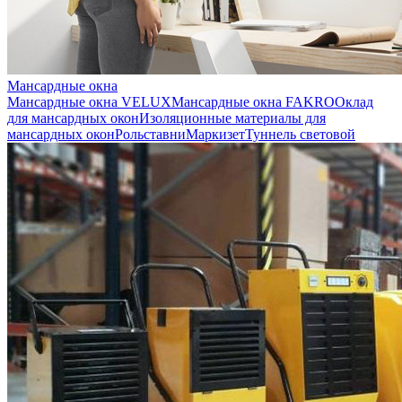
Мансардные окна
Мансардные окна VELUX
Мансардные окна FAKRO
Оклад
для мансардных окон
Изоляционные материалы для
мансардных окон
Рольставни
Маркизет
Туннель световой