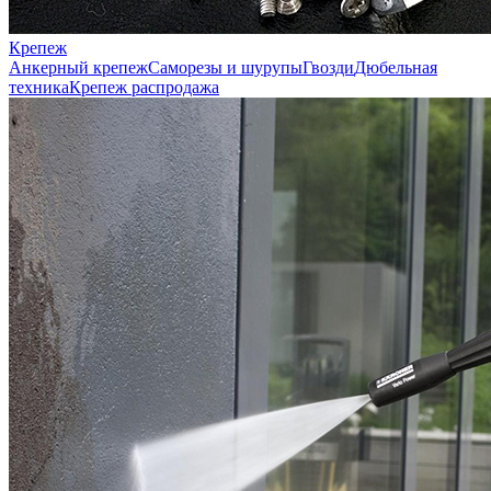
Крепеж
Анкерный крепеж
Саморезы и шурупы
Гвозди
Дюбельная
техника
Крепеж распродажа