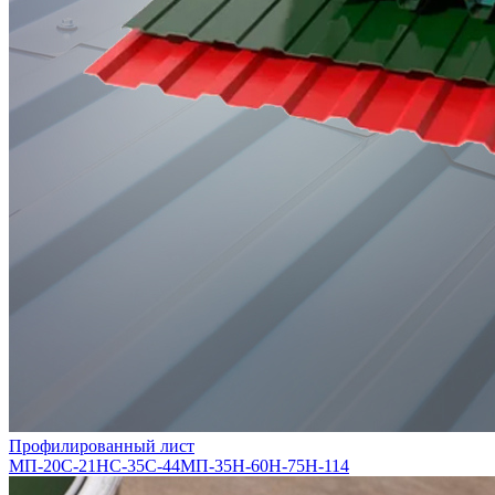
Профилированный лист
МП-20
С-21
НС-35
С-44
МП-35
Н-60
Н-75
Н-114