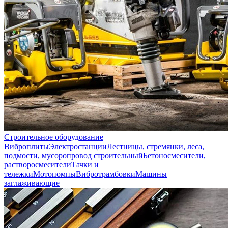
Строительное оборудование
Виброплиты
Электростанции
Лестницы, стремянки, леса,
подмости, мусоропровод строительный
Бетоносмесители,
растворосмесители
Тачки и
тележки
Мотопомпы
Вибротрамбовки
Машины
заглаживающие