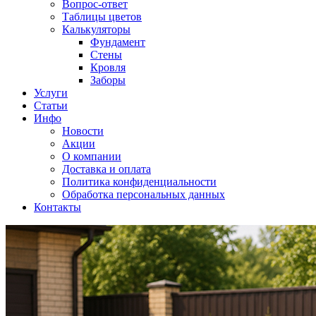
Вопрос-ответ
Таблицы цветов
Калькуляторы
Фундамент
Стены
Кровля
Заборы
Услуги
Статьи
Инфо
Новости
Акции
О компании
Доставка и оплата
Политика конфиденциальности
Обработка персональных данных
Контакты