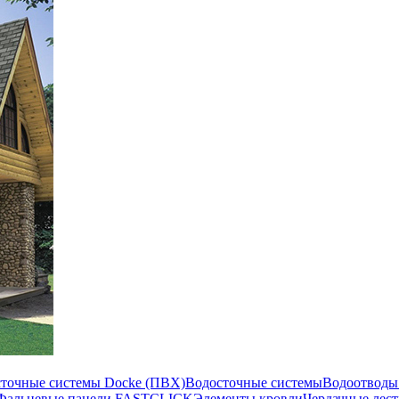
сточные системы Docke (ПВХ)
Водосточные системы
Водоотводы
Фальцевые панели FASTCLICK
Элементы кровли
Чердачные лес