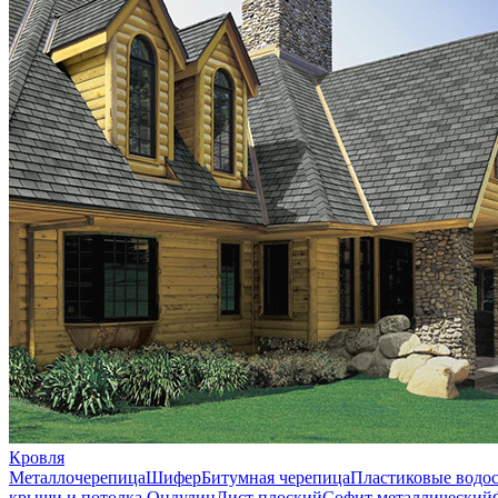
Кровля
Металлочерепица
Шифер
Битумная черепица
Пластиковые водо
крыши и потолка
Ондулин
Лист плоский
Софит металлический