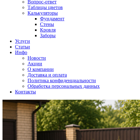
Вопрос-ответ
Таблицы цветов
Калькуляторы
Фундамент
Стены
Кровля
Заборы
Услуги
Статьи
Инфо
Новости
Акции
О компании
Доставка и оплата
Политика конфиденциальности
Обработка персональных данных
Контакты