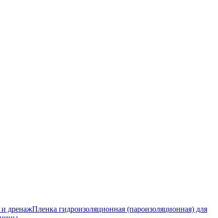
 и дренаж
Пленка гидроизоляционная (пароизоляционная) для
тницы