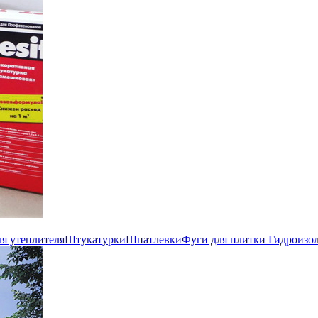
ля утеплителя
Штукатурки
Шпатлевки
Фуги для плитки
Гидроизо