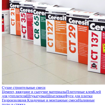
Сухие строительные смеси
Цемент, вяжущие и сыпучие материалы
Плиточные клея
Клей
для утеплителя
Штукатурки
Шпатлевки
Фуги для плитки
Гидроизоляция
Кладочные и монтажные смеси
Наливные
полы и стяжка