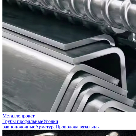
Металлопрокат
Трубы профильные
Уголки
равнополочные
Арматура
Проволока вязальная