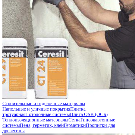
Строительные и отделочные материалы
Напольные и уличные покрытия
Плитка
тротуарная
Потолочные системы
Плита OSB (ОСБ)
Теплоизоляционные материалы
Сетка
Гипсокартонные
системы
Пена, герметик, клей
Герметики
Пропитки для
древесины