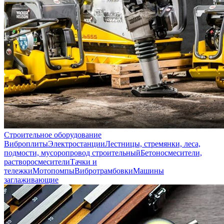
Строительное оборудование
Виброплиты
Электростанции
Лестницы, стремянки, леса,
подмости, мусоропровод строительный
Бетоносмесители,
растворосмесители
Тачки и
тележки
Мотопомпы
Вибротрамбовки
Машины
заглаживающие