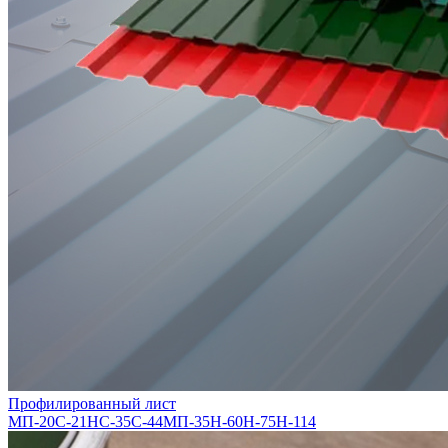
Профилированный лист
МП-20
С-21
НС-35
С-44
МП-35
Н-60
Н-75
Н-114