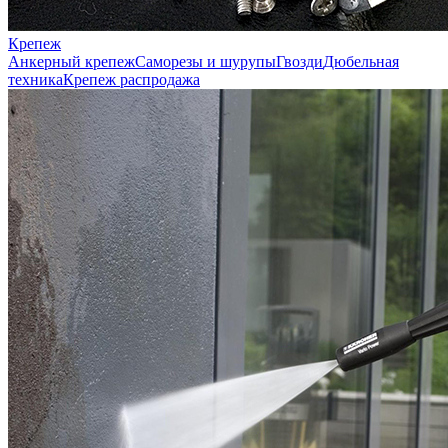
Крепеж
Анкерный крепеж
Саморезы и шурупы
Гвозди
Дюбельная
техника
Крепеж распродажа