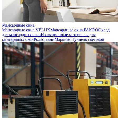
Мансардные окна
Мансардные окна VELUX
Мансардные окна FAKRO
Оклад
для мансардных окон
Изоляционные материалы для
мансардных окон
Рольставни
Маркизет
Туннель световой