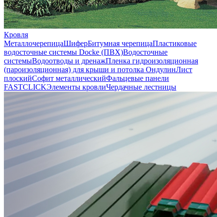
Кровля
Металлочерепица
Шифер
Битумная черепица
Пластиковые
водосточные системы Docke (ПВХ)
Водосточные
системы
Водоотводы и дренаж
Пленка гидроизоляционная
(пароизоляционная) для крыши и потолка
Ондулин
Лист
плоский
Софит металлический
Фальцевые панели
FASTCLICK
Элементы кровли
Чердачные лестницы