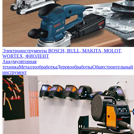
Электроинструменты BOSCH, BULL, MAKITA, MOLOT,
WORTEX, ФИОЛЕНТ
Аккумуляторная
техника
Металлообработка
Деревообработка
Общестроительный
инструмент