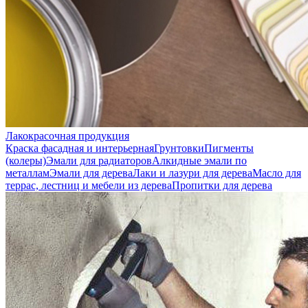
Лакокрасочная продукция
Краска фасадная и интерьерная
Грунтовки
Пигменты
(колеры)
Эмали для радиаторов
Алкидные эмали по
металлам
Эмали для дерева
Лаки и лазури для дерева
Масло для
террас, лестниц и мебели из дерева
Пропитки для дерева