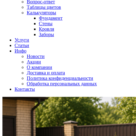
Вопрос-ответ
Таблицы цветов
Калькуляторы
Фундамент
Стены
Кровля
Заборы
Услуги
Статьи
Инфо
Новости
Акции
О компании
Доставка и оплата
Политика конфиденциальности
Обработка персональных данных
Контакты