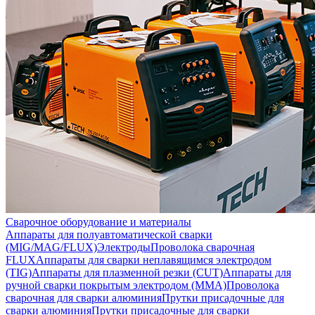
Сварочное оборудование и материалы
Аппараты для полуавтоматической сварки
(MIG/MAG/FLUX)
Электроды
Проволока сварочная
FLUX
Аппараты для сварки неплавящимся электродом
(TIG)
Аппараты для плазменной резки (CUT)
Аппараты для
ручной сварки покрытым электродом (MMA)
Проволока
сварочная для сварки алюминия
Прутки присадочные для
сварки алюминия
Прутки присадочные для сварки