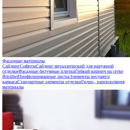
Фасадные материалы
Сайдинг
Софиты
Сайдинг металлический для наружной
отделки
Фасадные битумные плитки
Гибкий кирпич на сетке
Brickbel
Профилированные листы
Элементы несущего
каркаса
Стандартные элементы отделки
Гидро-, пароизоляция
материалы