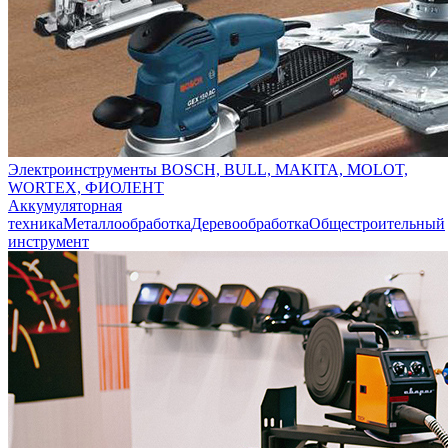
Электроинструменты BOSCH, BULL, MAKITA, MOLOT,
WORTEX, ФИОЛЕНТ
Аккумуляторная
техника
Металлообработка
Деревообработка
Общестроительный
инструмент