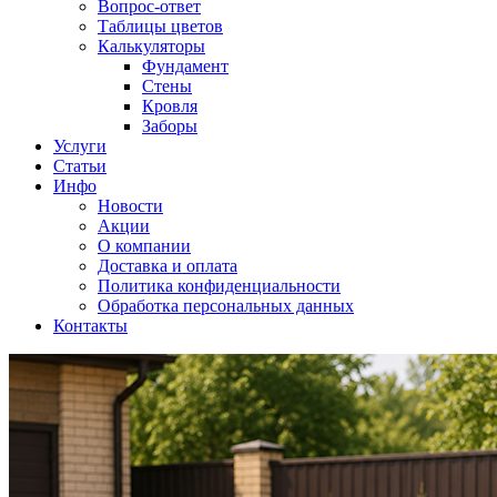
Вопрос-ответ
Таблицы цветов
Калькуляторы
Фундамент
Стены
Кровля
Заборы
Услуги
Статьи
Инфо
Новости
Акции
О компании
Доставка и оплата
Политика конфиденциальности
Обработка персональных данных
Контакты