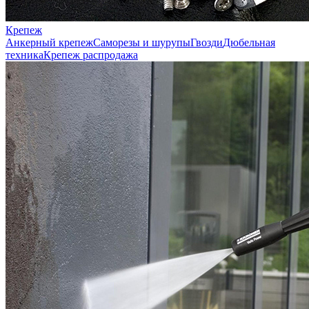
Крепеж
Анкерный крепеж
Саморезы и шурупы
Гвозди
Дюбельная
техника
Крепеж распродажа