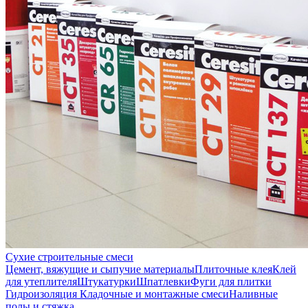
Сухие строительные смеси
Цемент, вяжущие и сыпучие материалы
Плиточные клея
Клей
для утеплителя
Штукатурки
Шпатлевки
Фуги для плитки
Гидроизоляция
Кладочные и монтажные смеси
Наливные
полы и стяжка