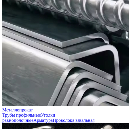
Металлопрокат
Трубы профильные
Уголки
равнополочные
Арматура
Проволока вязальная