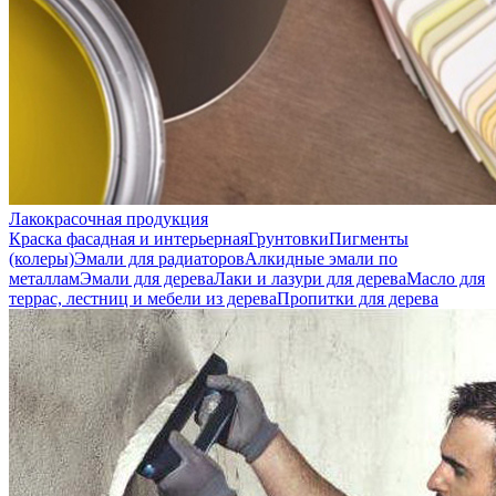
Лакокрасочная продукция
Краска фасадная и интерьерная
Грунтовки
Пигменты
(колеры)
Эмали для радиаторов
Алкидные эмали по
металлам
Эмали для дерева
Лаки и лазури для дерева
Масло для
террас, лестниц и мебели из дерева
Пропитки для дерева