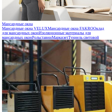
Мансардные окна
Мансардные окна VELUX
Мансардные окна FAKRO
Оклад
для мансардных окон
Изоляционные материалы для
мансардных окон
Рольставни
Маркизет
Туннель световой