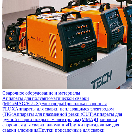
Сварочное оборудование и материалы
Аппараты для полуавтоматической сварки
(MIG/MAG/FLUX)
Электроды
Проволока сварочная
FLUX
Аппараты для сварки неплавящимся электродом
(TIG)
Аппараты для плазменной резки (CUT)
Аппараты для
ручной сварки покрытым электродом (MMA)
Проволока
сварочная для сварки алюминия
Прутки присадочные для
сварки алюминия
Прутки присадочные для сварки