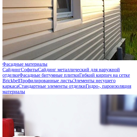
Фасадные материалы
Сайдинг
Софиты
Сайдинг металлический для наружной
отделки
Фасадные битумные плитки
Гибкий кирпич на сетке
Brickbel
Профилированные листы
Элементы несущего
каркаса
Стандартные элементы отделки
Гидро-, пароизоляция
материалы