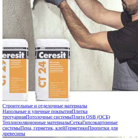
Строительные и отделочные материалы
Напольные и уличные покрытия
Плитка
тротуарная
Потолочные системы
Плита OSB (ОСБ)
Теплоизоляционные материалы
Сетка
Гипсокартонные
системы
Пена, герметик, клей
Герметики
Пропитки для
древесины