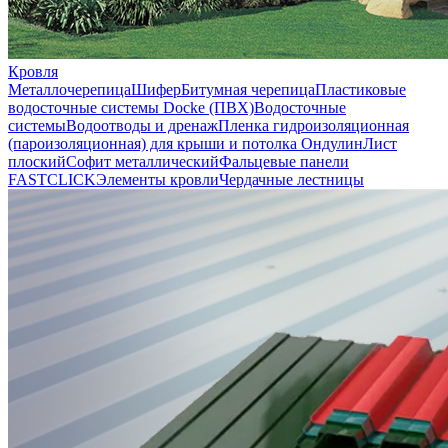
Кровля
Металлочерепица
Шифер
Битумная черепица
Пластиковые
водосточные системы Docke (ПВХ)
Водосточные
системы
Водоотводы и дренаж
Пленка гидроизоляционная
(пароизоляционная) для крыши и потолка
Ондулин
Лист
плоский
Софит металлический
Фальцевые панели
FASTCLICK
Элементы кровли
Чердачные лестницы