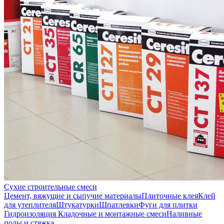
Сухие строительные смеси
Цемент, вяжущие и сыпучие материалы
Плиточные клея
Клей
для утеплителя
Штукатурки
Шпатлевки
Фуги для плитки
Гидроизоляция
Кладочные и монтажные смеси
Наливные
полы и стяжка