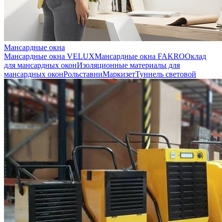
Мансардные окна
Мансардные окна VELUX
Мансардные окна FAKRO
Оклад
для мансардных окон
Изоляционные материалы для
мансардных окон
Рольставни
Маркизет
Туннель световой