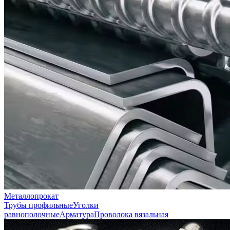
Металлопрокат
Трубы профильные
Уголки
равнополочные
Арматура
Проволока вязальная