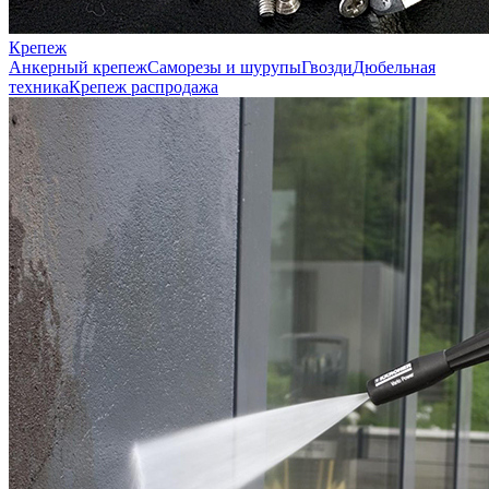
Крепеж
Анкерный крепеж
Саморезы и шурупы
Гвозди
Дюбельная
техника
Крепеж распродажа