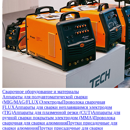
Сварочное оборудование и материалы
Аппараты для полуавтоматической сварки
(MIG/MAG/FLUX)
Электроды
Проволока сварочная
FLUX
Аппараты для сварки неплавящимся электродом
(TIG)
Аппараты для плазменной резки (CUT)
Аппараты для
ручной сварки покрытым электродом (MMA)
Проволока
сварочная для сварки алюминия
Прутки присадочные для
сварки алюминия
Прутки присадочные для сварки