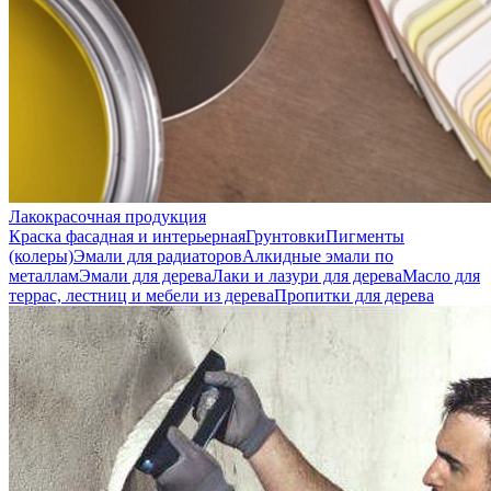
Лакокрасочная продукция
Краска фасадная и интерьерная
Грунтовки
Пигменты
(колеры)
Эмали для радиаторов
Алкидные эмали по
металлам
Эмали для дерева
Лаки и лазури для дерева
Масло для
террас, лестниц и мебели из дерева
Пропитки для дерева