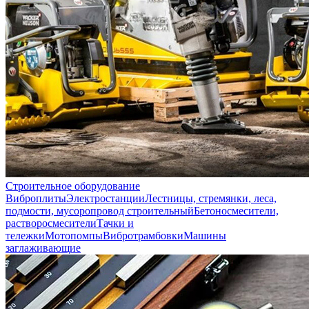
Строительное оборудование
Виброплиты
Электростанции
Лестницы, стремянки, леса,
подмости, мусоропровод строительный
Бетоносмесители,
растворосмесители
Тачки и
тележки
Мотопомпы
Вибротрамбовки
Машины
заглаживающие