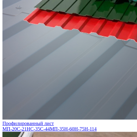
Профилированный лист
МП-20
С-21
НС-35
С-44
МП-35
Н-60
Н-75
Н-114