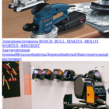
Электроинструменты BOSCH, BULL, MAKITA, MOLOT,
WORTEX, ФИОЛЕНТ
Аккумуляторная
техника
Металлообработка
Деревообработка
Общестроительный
инструмент