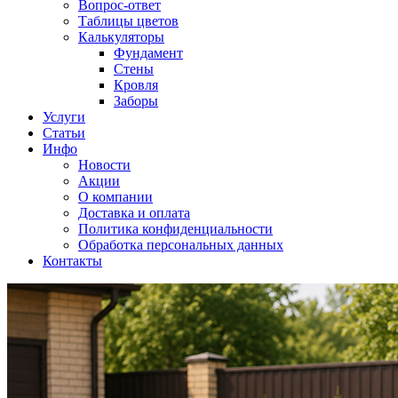
Вопрос-ответ
Таблицы цветов
Калькуляторы
Фундамент
Стены
Кровля
Заборы
Услуги
Статьи
Инфо
Новости
Акции
О компании
Доставка и оплата
Политика конфиденциальности
Обработка персональных данных
Контакты