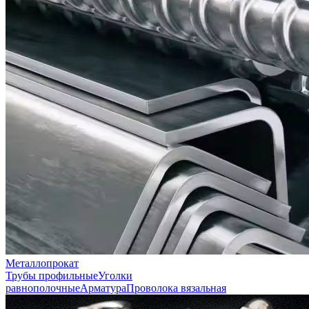
Металлопрокат
Трубы профильные
Уголки
равнополочные
Арматура
Проволока вязальная