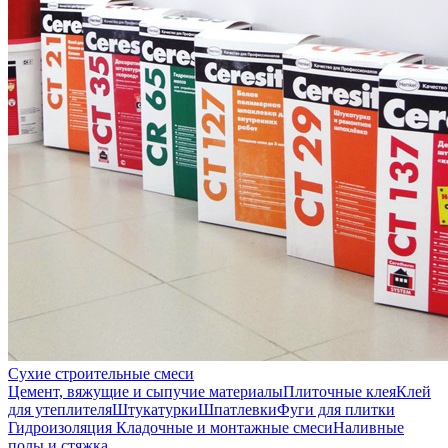
Сухие строительные смеси
Цемент, вяжущие и сыпучие материалы
Плиточные клея
Клей
для утеплителя
Штукатурки
Шпатлевки
Фуги для плитки
Гидроизоляция
Кладочные и монтажные смеси
Наливные
полы и стяжка