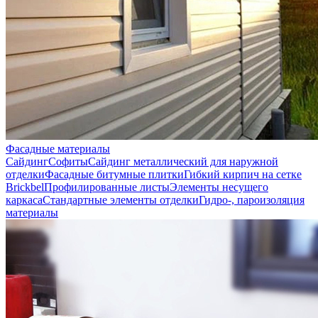
Фасадные материалы
Сайдинг
Софиты
Сайдинг металлический для наружной
отделки
Фасадные битумные плитки
Гибкий кирпич на сетке
Brickbel
Профилированные листы
Элементы несущего
каркаса
Стандартные элементы отделки
Гидро-, пароизоляция
материалы