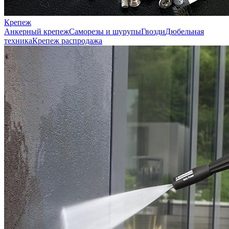
Крепеж
Анкерный крепеж
Саморезы и шурупы
Гвозди
Дюбельная
техника
Крепеж распродажа