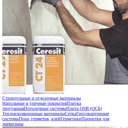
Строительные и отделочные материалы
Напольные и уличные покрытия
Плитка
тротуарная
Потолочные системы
Плита OSB (ОСБ)
Теплоизоляционные материалы
Сетка
Гипсокартонные
системы
Пена, герметик, клей
Герметики
Пропитки для
древесины