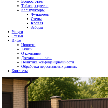
Вопрос-ответ
Таблицы цветов
Калькуляторы
Фундамент
Стены
Кровля
Заборы
Услуги
Статьи
Инфо
Новости
Акции
О компании
Доставка и оплата
Политика конфиденциальности
Обработка персональных данных
Контакты