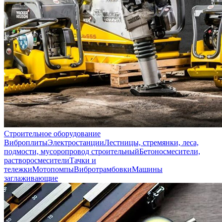
Строительное оборудование
Виброплиты
Электростанции
Лестницы, стремянки, леса,
подмости, мусоропровод строительный
Бетоносмесители,
растворосмесители
Тачки и
тележки
Мотопомпы
Вибротрамбовки
Машины
заглаживающие