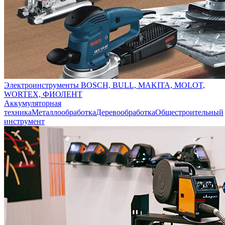
Электроинструменты BOSCH, BULL, MAKITA, MOLOT,
WORTEX, ФИОЛЕНТ
Аккумуляторная
техника
Металлообработка
Деревообработка
Общестроительный
инструмент