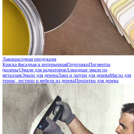
Лакокрасочная продукция
Краска фасадная и интерьерная
Грунтовки
Пигменты
(колеры)
Эмали для радиаторов
Алкидные эмали по
металлам
Эмали для дерева
Лаки и лазури для дерева
Масло для
террас, лестниц и мебели из дерева
Пропитки для дерева