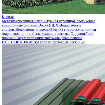
Кровля
Металлочерепица
Шифер
Битумная черепица
Пластиковые
водосточные системы Docke (ПВХ)
Водосточные
системы
Водоотводы и дренаж
Пленка гидроизоляционная
(пароизоляционная) для крыши и потолка
Ондулин
Лист
плоский
Софит металлический
Фальцевые панели
FASTCLICK
Элементы кровли
Чердачные лестницы