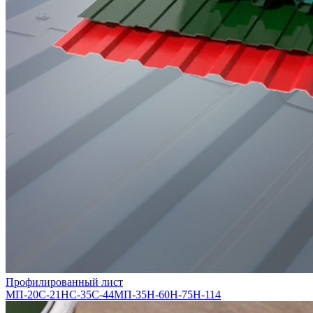
Профилированный лист
МП-20
С-21
НС-35
С-44
МП-35
Н-60
Н-75
Н-114