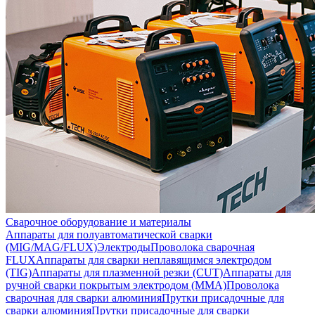
Сварочное оборудование и материалы
Аппараты для полуавтоматической сварки
(MIG/MAG/FLUX)
Электроды
Проволока сварочная
FLUX
Аппараты для сварки неплавящимся электродом
(TIG)
Аппараты для плазменной резки (CUT)
Аппараты для
ручной сварки покрытым электродом (MMA)
Проволока
сварочная для сварки алюминия
Прутки присадочные для
сварки алюминия
Прутки присадочные для сварки