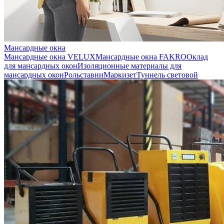
Мансардные окна
Мансардные окна VELUX
Мансардные окна FAKRO
Оклад
для мансардных окон
Изоляционные материалы для
мансардных окон
Рольставни
Маркизет
Туннель световой