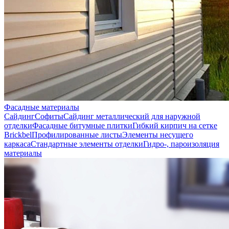
Фасадные материалы
Сайдинг
Софиты
Сайдинг металлический для наружной
отделки
Фасадные битумные плитки
Гибкий кирпич на сетке
Brickbel
Профилированные листы
Элементы несущего
каркаса
Стандартные элементы отделки
Гидро-, пароизоляция
материалы