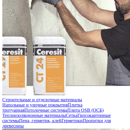
Строительные и отделочные материалы
Напольные и уличные покрытия
Плитка
тротуарная
Потолочные системы
Плита OSB (ОСБ)
Теплоизоляционные материалы
Сетка
Гипсокартонные
системы
Пена, герметик, клей
Герметики
Пропитки для
древесины