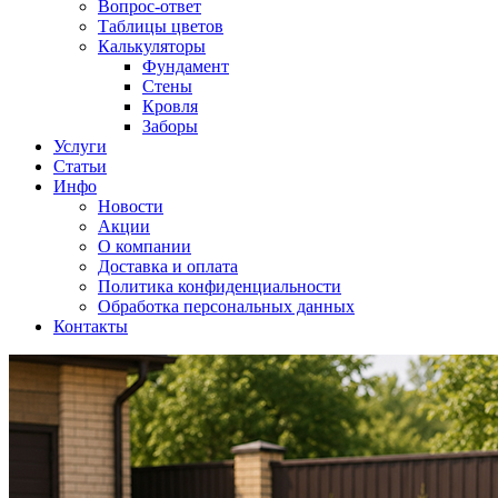
Вопрос-ответ
Таблицы цветов
Калькуляторы
Фундамент
Стены
Кровля
Заборы
Услуги
Статьи
Инфо
Новости
Акции
О компании
Доставка и оплата
Политика конфиденциальности
Обработка персональных данных
Контакты