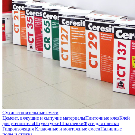
Сухие строительные смеси
Цемент, вяжущие и сыпучие материалы
Плиточные клея
Клей
для утеплителя
Штукатурки
Шпатлевки
Фуги для плитки
Гидроизоляция
Кладочные и монтажные смеси
Наливные
полы и стяжка