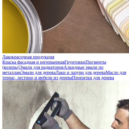
Лакокрасочная продукция
Краска фасадная и интерьерная
Грунтовки
Пигменты
(колеры)
Эмали для радиаторов
Алкидные эмали по
металлам
Эмали для дерева
Лаки и лазури для дерева
Масло для
террас, лестниц и мебели из дерева
Пропитки для дерева