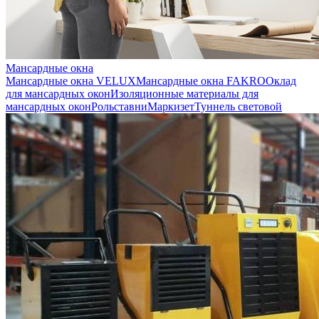
Мансардные окна
Мансардные окна VELUX
Мансардные окна FAKRO
Оклад
для мансардных окон
Изоляционные материалы для
мансардных окон
Рольставни
Маркизет
Туннель световой