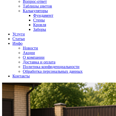
Вопрос-ответ
Таблицы цветов
Калькуляторы
Фундамент
Стены
Кровля
Заборы
Услуги
Статьи
Инфо
Новости
Акции
О компании
Доставка и оплата
Политика конфиденциальности
Обработка персональных данных
Контакты