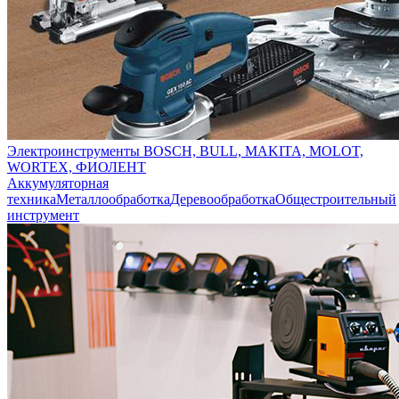
Электроинструменты BOSCH, BULL, MAKITA, MOLOT,
WORTEX, ФИОЛЕНТ
Аккумуляторная
техника
Металлообработка
Деревообработка
Общестроительный
инструмент