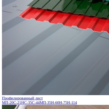
Профилированный лист
МП-20
С-21
НС-35
С-44
МП-35
Н-60
Н-75
Н-114