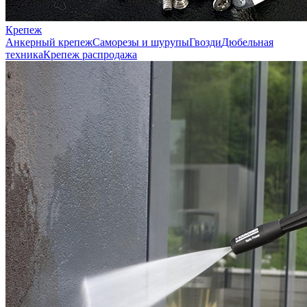
Крепеж
Анкерный крепеж
Саморезы и шурупы
Гвозди
Дюбельная
техника
Крепеж распродажа