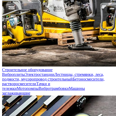
Строительное оборудование
Виброплиты
Электростанции
Лестницы, стремянки, леса,
подмости, мусоропровод строительный
Бетоносмесители,
растворосмесители
Тачки и
тележки
Мотопомпы
Вибротрамбовки
Машины
заглаживающие