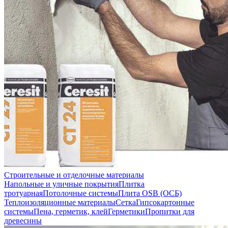
Строительные и отделочные материалы
Напольные и уличные покрытия
Плитка
тротуарная
Потолочные системы
Плита OSB (ОСБ)
Теплоизоляционные материалы
Сетка
Гипсокартонные
системы
Пена, герметик, клей
Герметики
Пропитки для
древесины