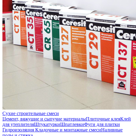
Сухие строительные смеси
Цемент, вяжущие и сыпучие материалы
Плиточные клея
Клей
для утеплителя
Штукатурки
Шпатлевки
Фуги для плитки
Гидроизоляция
Кладочные и монтажные смеси
Наливные
полы и стяжка