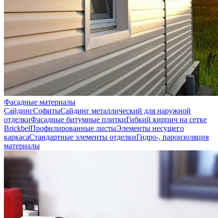
Фасадные материалы
Сайдинг
Софиты
Сайдинг металлический для наружной
отделки
Фасадные битумные плитки
Гибкий кирпич на сетке
Brickbel
Профилированные листы
Элементы несущего
каркаса
Стандартные элементы отделки
Гидро-, пароизоляция
материалы