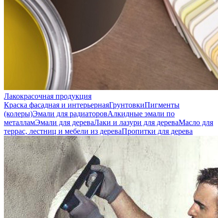
Лакокрасочная продукция
Краска фасадная и интерьерная
Грунтовки
Пигменты
(колеры)
Эмали для радиаторов
Алкидные эмали по
металлам
Эмали для дерева
Лаки и лазури для дерева
Масло для
террас, лестниц и мебели из дерева
Пропитки для дерева