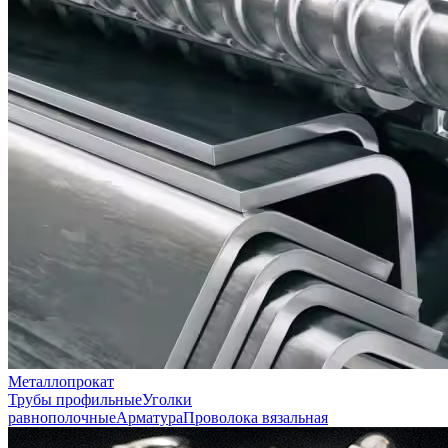
Металлопрокат
Трубы профильные
Уголки
равнополочные
Арматура
Проволока вязальная