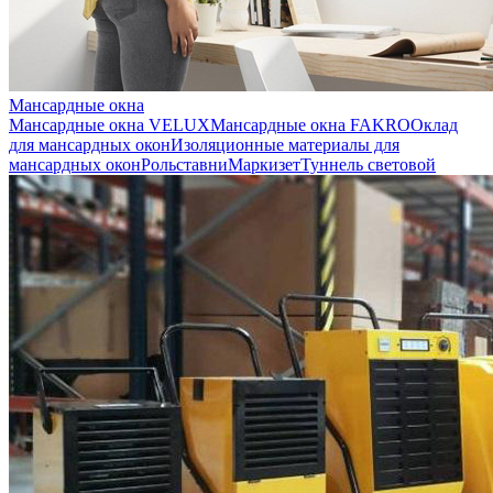
Мансардные окна
Мансардные окна VELUX
Мансардные окна FAKRO
Оклад
для мансардных окон
Изоляционные материалы для
мансардных окон
Рольставни
Маркизет
Туннель световой