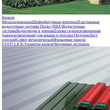
Кровля
Металлочерепица
Шифер
Битумная черепица
Пластиковые
водосточные системы Docke (ПВХ)
Водосточные
системы
Водоотводы и дренаж
Пленка гидроизоляционная
(пароизоляционная) для крыши и потолка
Ондулин
Лист
плоский
Софит металлический
Фальцевые панели
FASTCLICK
Элементы кровли
Чердачные лестницы