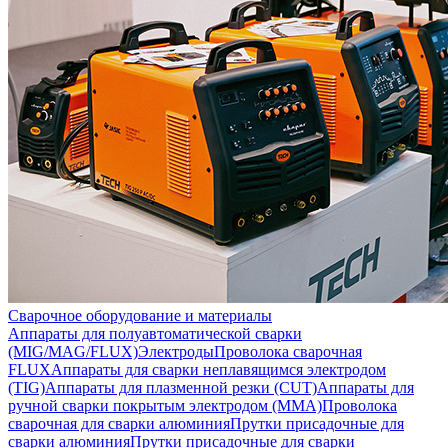
Сварочное оборудование и материалы
Аппараты для полуавтоматической сварки
(MIG/MAG/FLUX)
Электроды
Проволока сварочная
FLUX
Аппараты для сварки неплавящимся электродом
(TIG)
Аппараты для плазменной резки (CUT)
Аппараты для
ручной сварки покрытым электродом (MMA)
Проволока
сварочная для сварки алюминия
Прутки присадочные для
сварки алюминия
Прутки присадочные для сварки