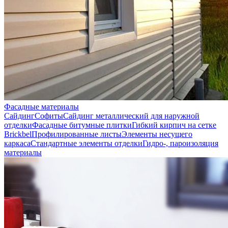
Фасадные материалы
Сайдинг
Софиты
Сайдинг металлический для наружной
отделки
Фасадные битумные плитки
Гибкий кирпич на сетке
Brickbel
Профилированные листы
Элементы несущего
каркаса
Стандартные элементы отделки
Гидро-, пароизоляция
материалы