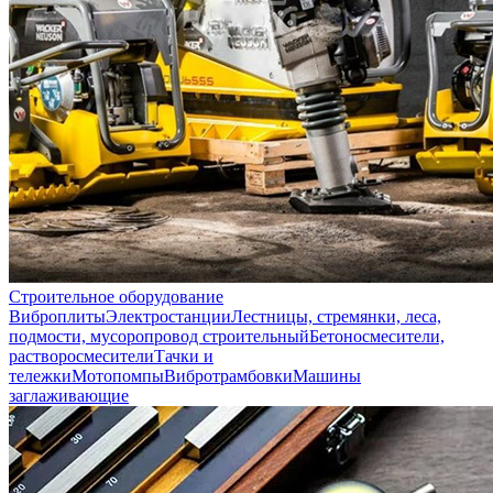
Строительное оборудование
Виброплиты
Электростанции
Лестницы, стремянки, леса,
подмости, мусоропровод строительный
Бетоносмесители,
растворосмесители
Тачки и
тележки
Мотопомпы
Вибротрамбовки
Машины
заглаживающие