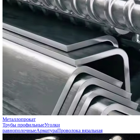
Металлопрокат
Трубы профильные
Уголки
равнополочные
Арматура
Проволока вязальная