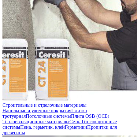
Строительные и отделочные материалы
Напольные и уличные покрытия
Плитка
тротуарная
Потолочные системы
Плита OSB (ОСБ)
Теплоизоляционные материалы
Сетка
Гипсокартонные
системы
Пена, герметик, клей
Герметики
Пропитки для
древесины