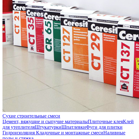
Сухие строительные смеси
Цемент, вяжущие и сыпучие материалы
Плиточные клея
Клей
для утеплителя
Штукатурки
Шпатлевки
Фуги для плитки
Гидроизоляция
Кладочные и монтажные смеси
Наливные
полы и стяжка