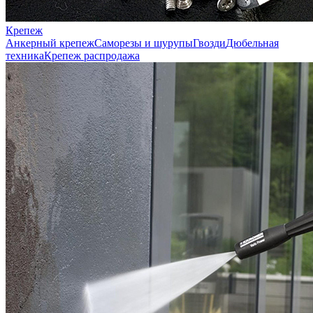
Крепеж
Анкерный крепеж
Саморезы и шурупы
Гвозди
Дюбельная
техника
Крепеж распродажа