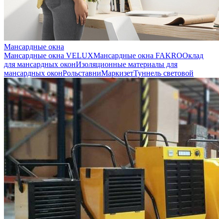
Мансардные окна
Мансардные окна VELUX
Мансардные окна FAKRO
Оклад
для мансардных окон
Изоляционные материалы для
мансардных окон
Рольставни
Маркизет
Туннель световой