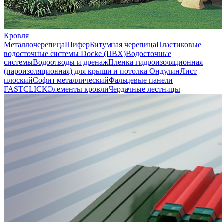
Кровля
Металлочерепица
Шифер
Битумная черепица
Пластиковые
водосточные системы Docke (ПВХ)
Водосточные
системы
Водоотводы и дренаж
Пленка гидроизоляционная
(пароизоляционная) для крыши и потолка
Ондулин
Лист
плоский
Софит металлический
Фальцевые панели
FASTCLICK
Элементы кровли
Чердачные лестницы