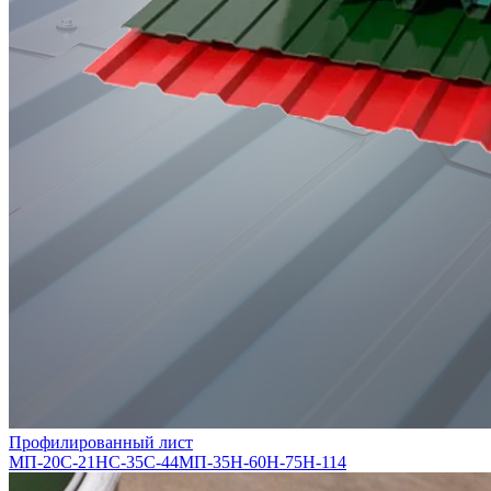
Профилированный лист
МП-20
С-21
НС-35
С-44
МП-35
Н-60
Н-75
Н-114