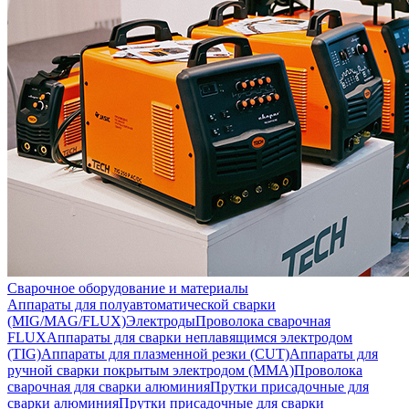
Сварочное оборудование и материалы
Аппараты для полуавтоматической сварки
(MIG/MAG/FLUX)
Электроды
Проволока сварочная
FLUX
Аппараты для сварки неплавящимся электродом
(TIG)
Аппараты для плазменной резки (CUT)
Аппараты для
ручной сварки покрытым электродом (MMA)
Проволока
сварочная для сварки алюминия
Прутки присадочные для
сварки алюминия
Прутки присадочные для сварки