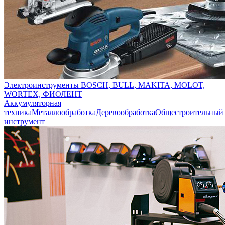
Электроинструменты BOSCH, BULL, MAKITA, MOLOT,
WORTEX, ФИОЛЕНТ
Аккумуляторная
техника
Металлообработка
Деревообработка
Общестроительный
инструмент