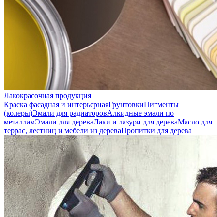
Лакокрасочная продукция
Краска фасадная и интерьерная
Грунтовки
Пигменты
(колеры)
Эмали для радиаторов
Алкидные эмали по
металлам
Эмали для дерева
Лаки и лазури для дерева
Масло для
террас, лестниц и мебели из дерева
Пропитки для дерева