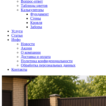
Вопрос-ответ
Таблицы цветов
Калькуляторы
Фундамент
Стены
Кровля
Заборы
Услуги
Статьи
Инфо
Новости
Акции
О компании
Доставка и оплата
Политика конфиденциальности
Обработка персональных данных
Контакты