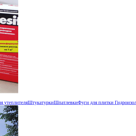
ля утеплителя
Штукатурки
Шпатлевки
Фуги для плитки
Гидроизо