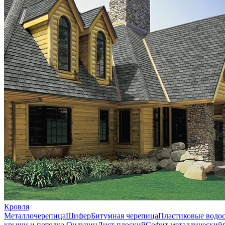
Кровля
Металлочерепица
Шифер
Битумная черепица
Пластиковые водо
крыши и потолка
Ондулин
Лист плоский
Софит металлический