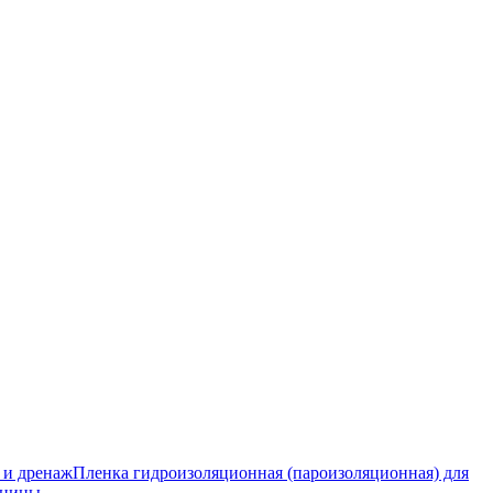
 и дренаж
Пленка гидроизоляционная (пароизоляционная) для
тницы