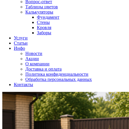
Вопрос-ответ
Таблицы цветов
Калькуляторы
Фундамент
Стены
Кровля
Заборы
Услуги
Статьи
Инфо
Новости
Акции
О компании
Доставка и оплата
Политика конфиденциальности
Обработка персональных данных
Контакты