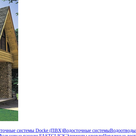
сточные системы Docke (ПВХ)
Водосточные системы
Водоотводы
Фальцевые панели FASTCLICK
Элементы кровли
Чердачные лес