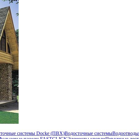
сточные системы Docke (ПВХ)
Водосточные системы
Водоотводы
Фальцевые панели FASTCLICK
Элементы кровли
Чердачные лес