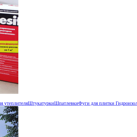
ля утеплителя
Штукатурки
Шпатлевки
Фуги для плитки
Гидроизо