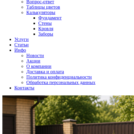
Вопрос-ответ
Таблицы цветов
Калькуляторы
Фундамент
Стены
Кровля
Заборы
Услуги
Статьи
Инфо
Новости
Акции
О компании
Доставка и оплата
Политика конфиденциальности
Обработка персональных данных
Контакты