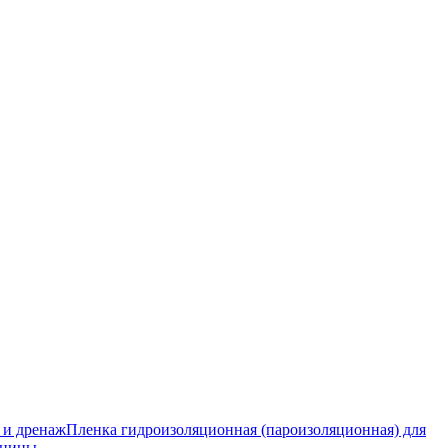
 и дренаж
Пленка гидроизоляционная (пароизоляционная) для
тницы