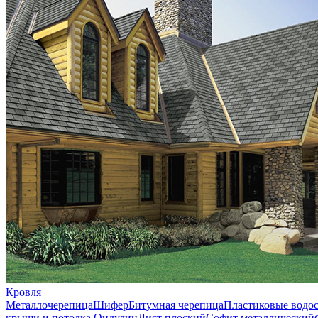
Кровля
Металлочерепица
Шифер
Битумная черепица
Пластиковые водо
крыши и потолка
Ондулин
Лист плоский
Софит металлический