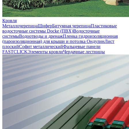
Кровля
Металлочерепица
Шифер
Битумная черепица
Пластиковые
водосточные системы Docke (ПВХ)
Водосточные
системы
Водоотводы и дренаж
Пленка гидроизоляционная
(пароизоляционная) для крыши и потолка
Ондулин
Лист
плоский
Софит металлический
Фальцевые панели
FASTCLICK
Элементы кровли
Чердачные лестницы