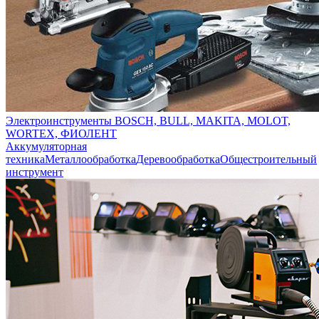
Электроинструменты BOSCH, BULL, MAKITA, MOLOT,
WORTEX, ФИОЛЕНТ
Аккумуляторная
техника
Металлообработка
Деревообработка
Общестроительный
инструмент