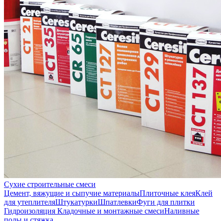
Сухие строительные смеси
Цемент, вяжущие и сыпучие материалы
Плиточные клея
Клей
для утеплителя
Штукатурки
Шпатлевки
Фуги для плитки
Гидроизоляция
Кладочные и монтажные смеси
Наливные
полы и стяжка