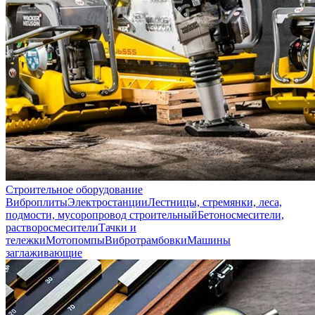
Строительное оборудование
Виброплиты
Электростанции
Лестницы, стремянки, леса,
подмости, мусоропровод строительный
Бетоносмесители,
растворосмесители
Тачки и
тележки
Мотопомпы
Вибротрамбовки
Машины
заглаживающие