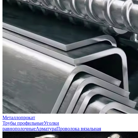
Металлопрокат
Трубы профильные
Уголки
равнополочные
Арматура
Проволока вязальная