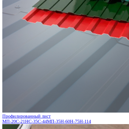
Профилированный лист
МП-20
С-21
НС-35
С-44
МП-35
Н-60
Н-75
Н-114