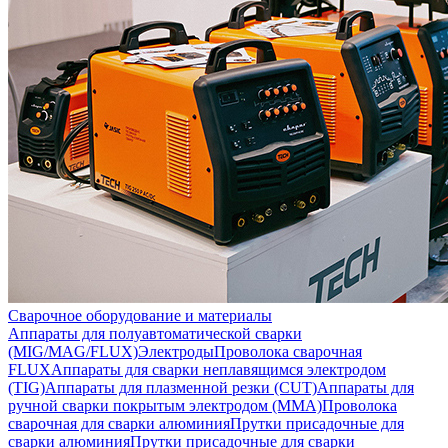
Сварочное оборудование и материалы
Аппараты для полуавтоматической сварки
(MIG/MAG/FLUX)
Электроды
Проволока сварочная
FLUX
Аппараты для сварки неплавящимся электродом
(TIG)
Аппараты для плазменной резки (CUT)
Аппараты для
ручной сварки покрытым электродом (MMA)
Проволока
сварочная для сварки алюминия
Прутки присадочные для
сварки алюминия
Прутки присадочные для сварки