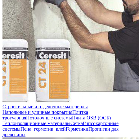
Строительные и отделочные материалы
Напольные и уличные покрытия
Плитка
тротуарная
Потолочные системы
Плита OSB (ОСБ)
Теплоизоляционные материалы
Сетка
Гипсокартонные
системы
Пена, герметик, клей
Герметики
Пропитки для
древесины