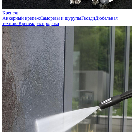
Крепеж
Анкерный крепеж
Саморезы и шурупы
Гвозди
Дюбельная
техника
Крепеж распродажа