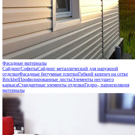
Фасадные материалы
Сайдинг
Софиты
Сайдинг металлический для наружной
отделки
Фасадные битумные плитки
Гибкий кирпич на сетке
Brickbel
Профилированные листы
Элементы несущего
каркаса
Стандартные элементы отделки
Гидро-, пароизоляция
материалы