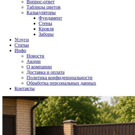
Вопрос-ответ
Таблицы цветов
Калькуляторы
Фундамент
Стены
Кровля
Заборы
Услуги
Статьи
Инфо
Новости
Акции
О компании
Доставка и оплата
Политика конфиденциальности
Обработка персональных данных
Контакты