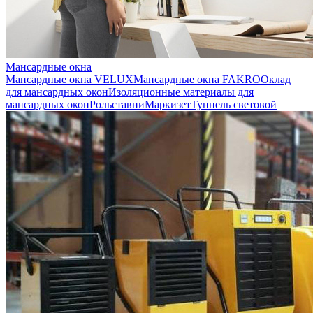
Мансардные окна
Мансардные окна VELUX
Мансардные окна FAKRO
Оклад
для мансардных окон
Изоляционные материалы для
мансардных окон
Рольставни
Маркизет
Туннель световой