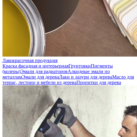
Лакокрасочная продукция
Краска фасадная и интерьерная
Грунтовки
Пигменты
(колеры)
Эмали для радиаторов
Алкидные эмали по
металлам
Эмали для дерева
Лаки и лазури для дерева
Масло для
террас, лестниц и мебели из дерева
Пропитки для дерева