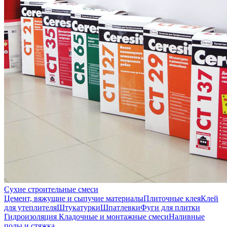
Сухие строительные смеси
Цемент, вяжущие и сыпучие материалы
Плиточные клея
Клей
для утеплителя
Штукатурки
Шпатлевки
Фуги для плитки
Гидроизоляция
Кладочные и монтажные смеси
Наливные
полы и стяжка