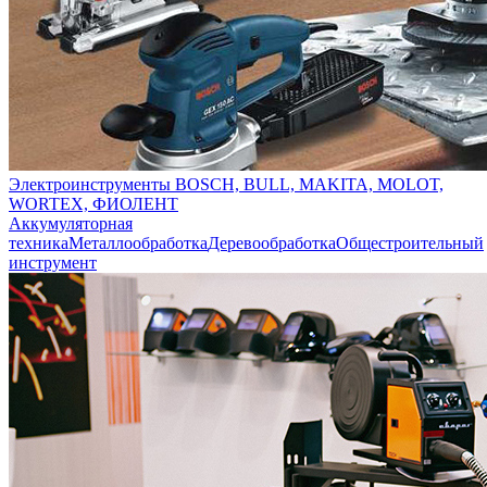
Электроинструменты BOSCH, BULL, MAKITA, MOLOT,
WORTEX, ФИОЛЕНТ
Аккумуляторная
техника
Металлообработка
Деревообработка
Общестроительный
инструмент