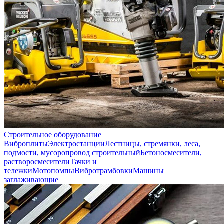
Строительное оборудование
Виброплиты
Электростанции
Лестницы, стремянки, леса,
подмости, мусоропровод строительный
Бетоносмесители,
растворосмесители
Тачки и
тележки
Мотопомпы
Вибротрамбовки
Машины
заглаживающие