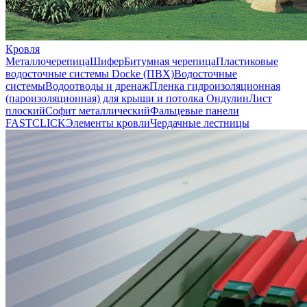
Кровля
Металлочерепица
Шифер
Битумная черепица
Пластиковые
водосточные системы Docke (ПВХ)
Водосточные
системы
Водоотводы и дренаж
Пленка гидроизоляционная
(пароизоляционная) для крыши и потолка
Ондулин
Лист
плоский
Софит металлический
Фальцевые панели
FASTCLICK
Элементы кровли
Чердачные лестницы