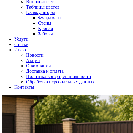
Вопрос-ответ
Таблицы цветов
Калькуляторы
Фундамент
Стены
Кровля
Заборы
Услуги
Статьи
Инфо
Новости
Акции
О компании
Доставка и оплата
Политика конфиденциальности
Обработка персональных данных
Контакты