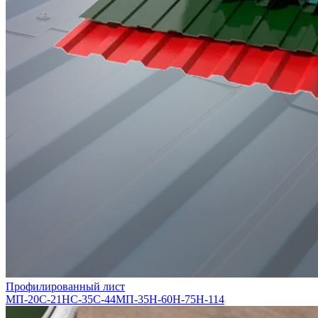
Профилированный лист
МП-20
С-21
НС-35
С-44
МП-35
Н-60
Н-75
Н-114