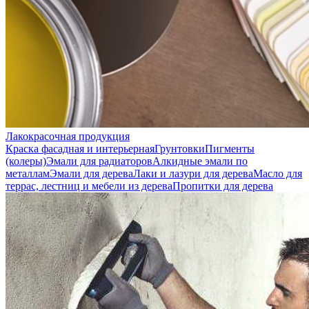
Лакокрасочная продукция
Краска фасадная и интерьерная
Грунтовки
Пигменты
(колеры)
Эмали для радиаторов
Алкидные эмали по
металлам
Эмали для дерева
Лаки и лазури для дерева
Масло для
террас, лестниц и мебели из дерева
Пропитки для дерева