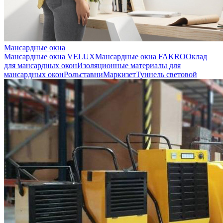
Мансардные окна
Мансардные окна VELUX
Мансардные окна FAKRO
Оклад
для мансардных окон
Изоляционные материалы для
мансардных окон
Рольставни
Маркизет
Туннель световой