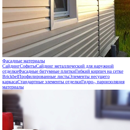
Фасадные материалы
Сайдинг
Софиты
Сайдинг металлический для наружной
отделки
Фасадные битумные плитки
Гибкий кирпич на сетке
Brickbel
Профилированные листы
Элементы несущего
каркаса
Стандартные элементы отделки
Гидро-, пароизоляция
материалы