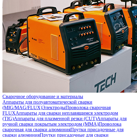
Сварочное оборудование и материалы
Аппараты для полуавтоматической сварки
(MIG/MAG/FLUX)
Электроды
Проволока сварочная
FLUX
Аппараты для сварки неплавящимся электродом
(TIG)
Аппараты для плазменной резки (CUT)
Аппараты для
ручной сварки покрытым электродом (MMA)
Проволока
сварочная для сварки алюминия
Прутки присадочные для
сварки алюминия
Прутки присадочные для сварки