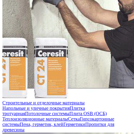
Строительные и отделочные материалы
Напольные и уличные покрытия
Плитка
тротуарная
Потолочные системы
Плита OSB (ОСБ)
Теплоизоляционные материалы
Сетка
Гипсокартонные
системы
Пена, герметик, клей
Герметики
Пропитки для
древесины