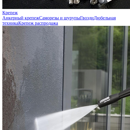
Крепеж
Анкерный крепеж
Саморезы и шурупы
Гвозди
Дюбельная
техника
Крепеж распродажа