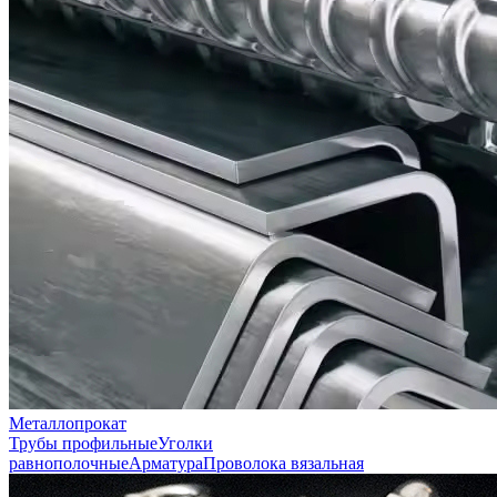
Металлопрокат
Трубы профильные
Уголки
равнополочные
Арматура
Проволока вязальная