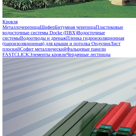
Кровля
Металлочерепица
Шифер
Битумная черепица
Пластиковые
водосточные системы Docke (ПВХ)
Водосточные
системы
Водоотводы и дренаж
Пленка гидроизоляционная
(пароизоляционная) для крыши и потолка
Ондулин
Лист
плоский
Софит металлический
Фальцевые панели
FASTCLICK
Элементы кровли
Чердачные лестницы