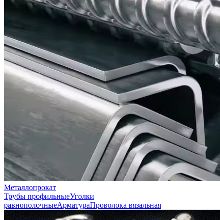
Металлопрокат
Трубы профильные
Уголки
равнополочные
Арматура
Проволока вязальная