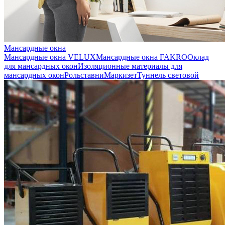
Мансардные окна
Мансардные окна VELUX
Мансардные окна FAKRO
Оклад
для мансардных окон
Изоляционные материалы для
мансардных окон
Рольставни
Маркизет
Туннель световой