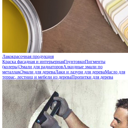
Лакокрасочная продукция
Краска фасадная и интерьерная
Грунтовки
Пигменты
(колеры)
Эмали для радиаторов
Алкидные эмали по
металлам
Эмали для дерева
Лаки и лазури для дерева
Масло для
террас, лестниц и мебели из дерева
Пропитки для дерева