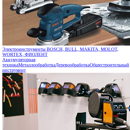
Электроинструменты BOSCH, BULL, MAKITA, MOLOT,
WORTEX, ФИОЛЕНТ
Аккумуляторная
техника
Металлообработка
Деревообработка
Общестроительный
инструмент