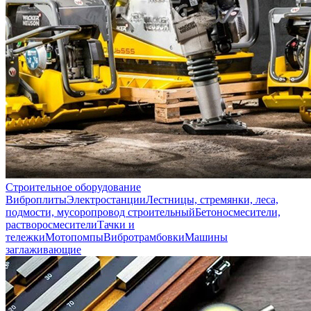
Строительное оборудование
Виброплиты
Электростанции
Лестницы, стремянки, леса,
подмости, мусоропровод строительный
Бетоносмесители,
растворосмесители
Тачки и
тележки
Мотопомпы
Вибротрамбовки
Машины
заглаживающие