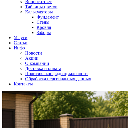
Вопрос-ответ
Таблицы цветов
Калькуляторы
Фундамент
Стены
Кровля
Заборы
Услуги
Статьи
Инфо
Новости
Акции
О компании
Доставка и оплата
Политика конфиденциальности
Обработка персональных данных
Контакты