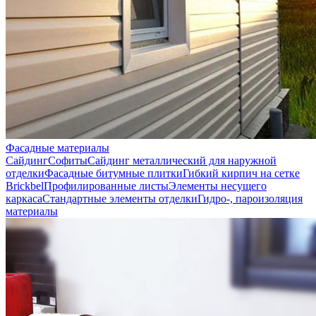
Фасадные материалы
Сайдинг
Софиты
Сайдинг металлический для наружной
отделки
Фасадные битумные плитки
Гибкий кирпич на сетке
Brickbel
Профилированные листы
Элементы несущего
каркаса
Стандартные элементы отделки
Гидро-, пароизоляция
материалы