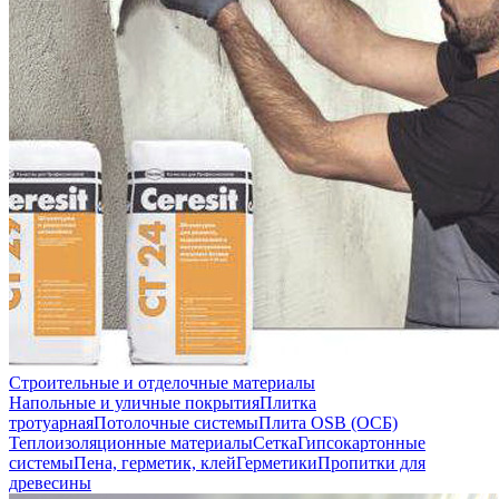
Строительные и отделочные материалы
Напольные и уличные покрытия
Плитка
тротуарная
Потолочные системы
Плита OSB (ОСБ)
Теплоизоляционные материалы
Сетка
Гипсокартонные
системы
Пена, герметик, клей
Герметики
Пропитки для
древесины