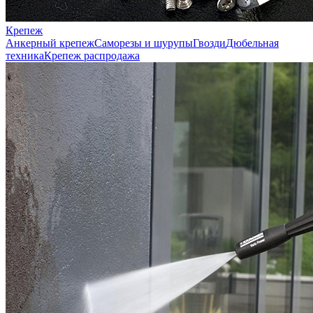
Крепеж
Анкерный крепеж
Саморезы и шурупы
Гвозди
Дюбельная
техника
Крепеж распродажа