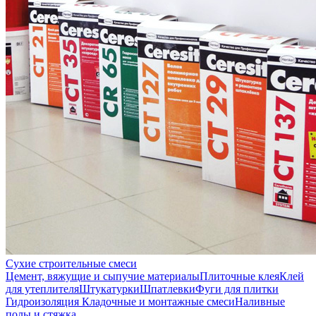
Сухие строительные смеси
Цемент, вяжущие и сыпучие материалы
Плиточные клея
Клей
для утеплителя
Штукатурки
Шпатлевки
Фуги для плитки
Гидроизоляция
Кладочные и монтажные смеси
Наливные
полы и стяжка