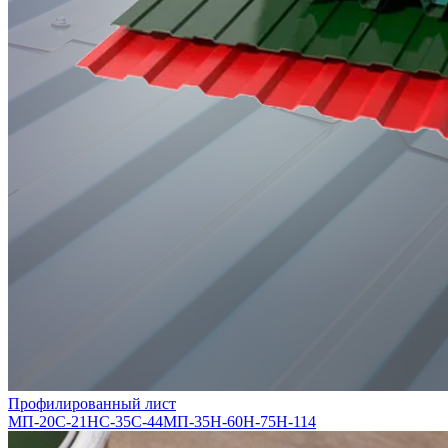
Профилированный лист
МП-20
С-21
НС-35
С-44
МП-35
Н-60
Н-75
Н-114