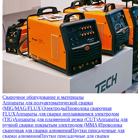
Сварочное оборудование и материалы
Аппараты для полуавтоматической сварки
(MIG/MAG/FLUX)
Электроды
Проволока сварочная
FLUX
Аппараты для сварки неплавящимся электродом
(TIG)
Аппараты для плазменной резки (CUT)
Аппараты для
ручной сварки покрытым электродом (MMA)
Проволока
сварочная для сварки алюминия
Прутки присадочные для
сварки алюминия
Прутки присадочные для сварки