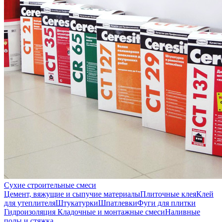
Сухие строительные смеси
Цемент, вяжущие и сыпучие материалы
Плиточные клея
Клей
для утеплителя
Штукатурки
Шпатлевки
Фуги для плитки
Гидроизоляция
Кладочные и монтажные смеси
Наливные
полы и стяжка