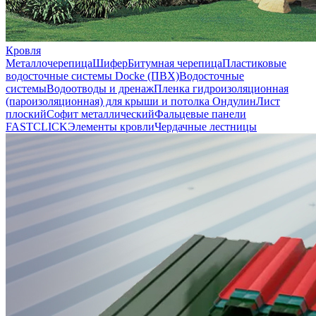
Кровля
Металлочерепица
Шифер
Битумная черепица
Пластиковые
водосточные системы Docke (ПВХ)
Водосточные
системы
Водоотводы и дренаж
Пленка гидроизоляционная
(пароизоляционная) для крыши и потолка
Ондулин
Лист
плоский
Софит металлический
Фальцевые панели
FASTCLICK
Элементы кровли
Чердачные лестницы