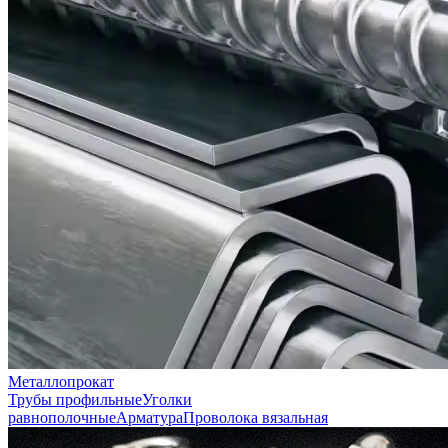
Металлопрокат
Трубы профильные
Уголки
равнополочные
Арматура
Проволока вязальная