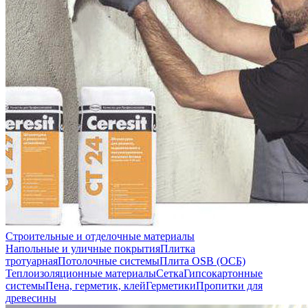
Строительные и отделочные материалы
Напольные и уличные покрытия
Плитка
тротуарная
Потолочные системы
Плита OSB (ОСБ)
Теплоизоляционные материалы
Сетка
Гипсокартонные
системы
Пена, герметик, клей
Герметики
Пропитки для
древесины