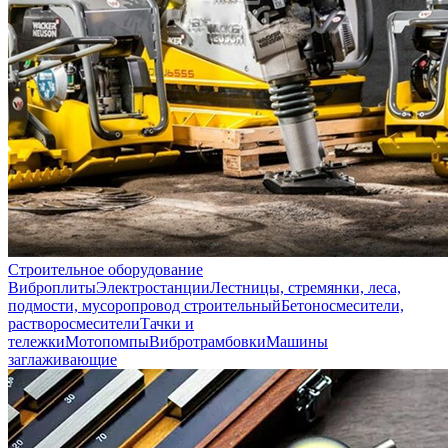
Строительное оборудование
Виброплиты
Электростанции
Лестницы, стремянки, леса,
подмости, мусоропровод строительный
Бетоносмесители,
растворосмесители
Тачки и
тележки
Мотопомпы
Вибротрамбовки
Машины
заглаживающие