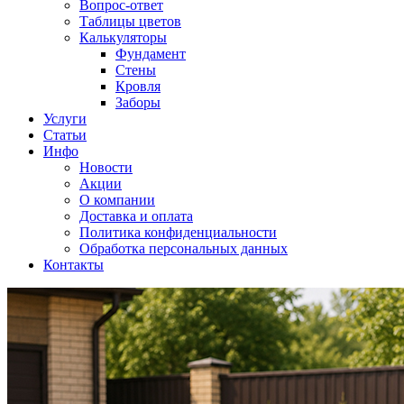
Вопрос-ответ
Таблицы цветов
Калькуляторы
Фундамент
Стены
Кровля
Заборы
Услуги
Статьи
Инфо
Новости
Акции
О компании
Доставка и оплата
Политика конфиденциальности
Обработка персональных данных
Контакты