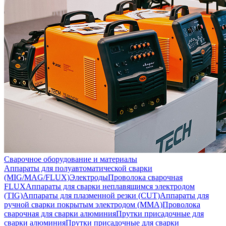
Сварочное оборудование и материалы
Аппараты для полуавтоматической сварки
(MIG/MAG/FLUX)
Электроды
Проволока сварочная
FLUX
Аппараты для сварки неплавящимся электродом
(TIG)
Аппараты для плазменной резки (CUT)
Аппараты для
ручной сварки покрытым электродом (MMA)
Проволока
сварочная для сварки алюминия
Прутки присадочные для
сварки алюминия
Прутки присадочные для сварки