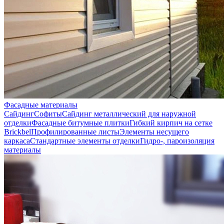
Фасадные материалы
Сайдинг
Софиты
Сайдинг металлический для наружной
отделки
Фасадные битумные плитки
Гибкий кирпич на сетке
Brickbel
Профилированные листы
Элементы несущего
каркаса
Стандартные элементы отделки
Гидро-, пароизоляция
материалы