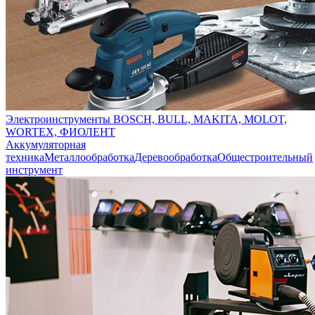
Электроинструменты BOSCH, BULL, MAKITA, MOLOT,
WORTEX, ФИОЛЕНТ
Аккумуляторная
техника
Металлообработка
Деревообработка
Общестроительный
инструмент