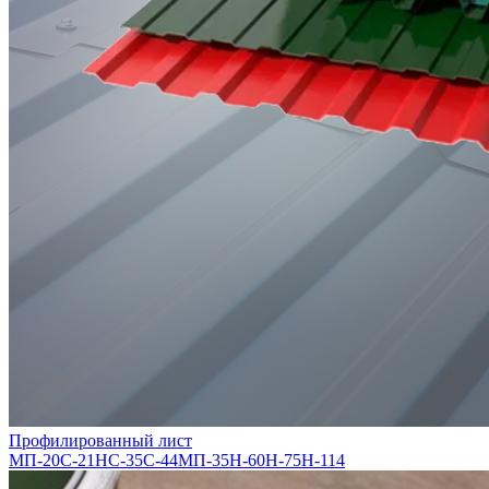
Профилированный лист
МП-20
С-21
НС-35
С-44
МП-35
Н-60
Н-75
Н-114