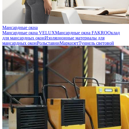
Мансардные окна
Мансардные окна VELUX
Мансардные окна FAKRO
Оклад
для мансардных окон
Изоляционные материалы для
мансардных окон
Рольставни
Маркизет
Туннель световой