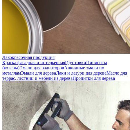
Лакокрасочная продукция
Краска фасадная и интерьерная
Грунтовки
Пигменты
(колеры)
Эмали для радиаторов
Алкидные эмали по
металлам
Эмали для дерева
Лаки и лазури для дерева
Масло для
террас, лестниц и мебели из дерева
Пропитки для дерева