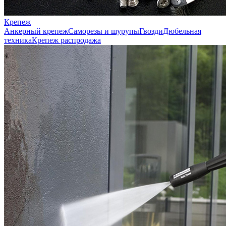
Крепеж
Анкерный крепеж
Саморезы и шурупы
Гвозди
Дюбельная
техника
Крепеж распродажа