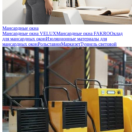
Мансардные окна
Мансардные окна VELUX
Мансардные окна FAKRO
Оклад
для мансардных окон
Изоляционные материалы для
мансардных окон
Рольставни
Маркизет
Туннель световой