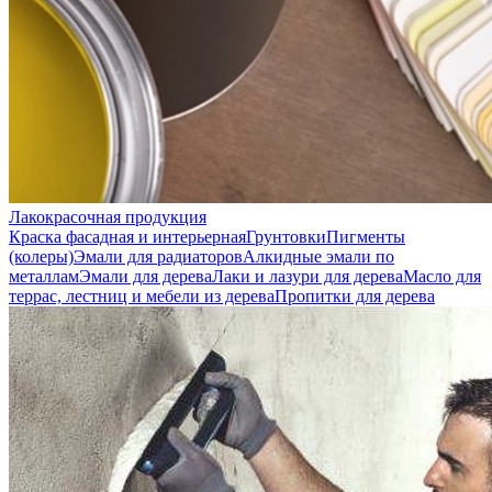
Лакокрасочная продукция
Краска фасадная и интерьерная
Грунтовки
Пигменты
(колеры)
Эмали для радиаторов
Алкидные эмали по
металлам
Эмали для дерева
Лаки и лазури для дерева
Масло для
террас, лестниц и мебели из дерева
Пропитки для дерева