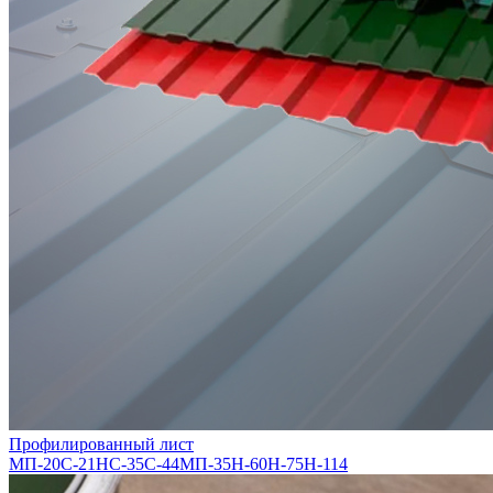
Профилированный лист
МП-20
С-21
НС-35
С-44
МП-35
Н-60
Н-75
Н-114