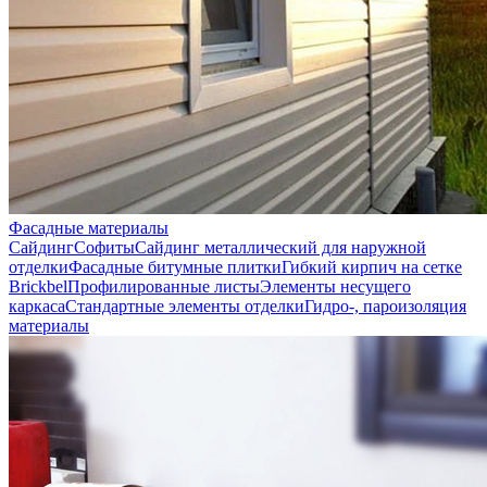
Фасадные материалы
Сайдинг
Софиты
Сайдинг металлический для наружной
отделки
Фасадные битумные плитки
Гибкий кирпич на сетке
Brickbel
Профилированные листы
Элементы несущего
каркаса
Стандартные элементы отделки
Гидро-, пароизоляция
материалы