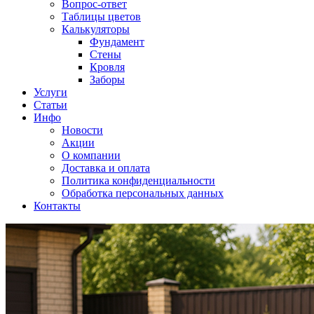
Вопрос-ответ
Таблицы цветов
Калькуляторы
Фундамент
Стены
Кровля
Заборы
Услуги
Статьи
Инфо
Новости
Акции
О компании
Доставка и оплата
Политика конфиденциальности
Обработка персональных данных
Контакты