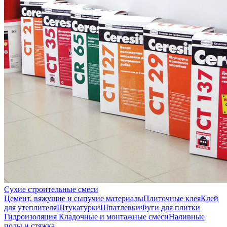
Сухие строительные смеси
Цемент, вяжущие и сыпучие материалы
Плиточные клея
Клей
для утеплителя
Штукатурки
Шпатлевки
Фуги для плитки
Гидроизоляция
Кладочные и монтажные смеси
Наливные
полы и стяжка