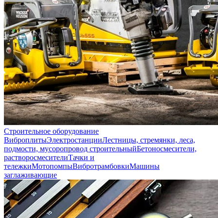
Строительное оборудование
Виброплиты
Электростанции
Лестницы, стремянки, леса,
подмости, мусоропровод строительный
Бетоносмесители,
растворосмесители
Тачки и
тележки
Мотопомпы
Вибротрамбовки
Машины
заглаживающие