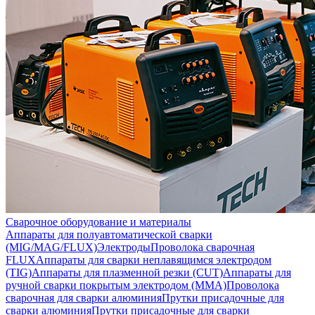
Сварочное оборудование и материалы
Аппараты для полуавтоматической сварки
(MIG/MAG/FLUX)
Электроды
Проволока сварочная
FLUX
Аппараты для сварки неплавящимся электродом
(TIG)
Аппараты для плазменной резки (CUT)
Аппараты для
ручной сварки покрытым электродом (MMA)
Проволока
сварочная для сварки алюминия
Прутки присадочные для
сварки алюминия
Прутки присадочные для сварки