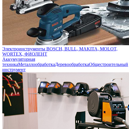
Электроинструменты BOSCH, BULL, MAKITA, MOLOT,
WORTEX, ФИОЛЕНТ
Аккумуляторная
техника
Металлообработка
Деревообработка
Общестроительный
инструмент