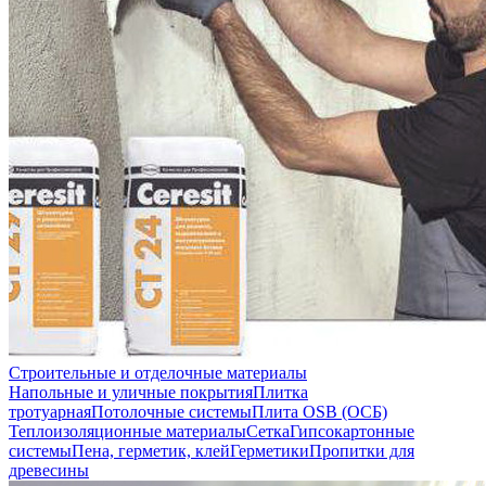
Строительные и отделочные материалы
Напольные и уличные покрытия
Плитка
тротуарная
Потолочные системы
Плита OSB (ОСБ)
Теплоизоляционные материалы
Сетка
Гипсокартонные
системы
Пена, герметик, клей
Герметики
Пропитки для
древесины