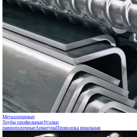
Металлопрокат
Трубы профильные
Уголки
равнополочные
Арматура
Проволока вязальная