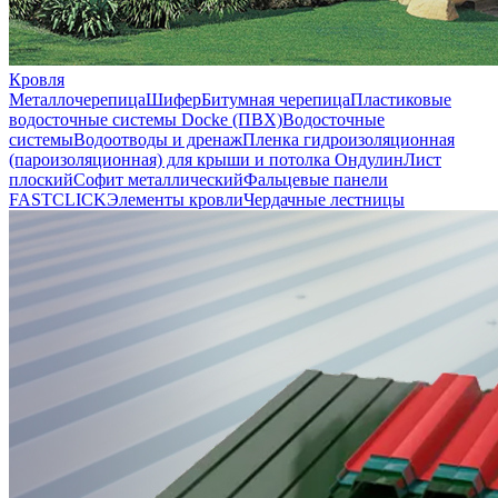
Кровля
Металлочерепица
Шифер
Битумная черепица
Пластиковые
водосточные системы Docke (ПВХ)
Водосточные
системы
Водоотводы и дренаж
Пленка гидроизоляционная
(пароизоляционная) для крыши и потолка
Ондулин
Лист
плоский
Софит металлический
Фальцевые панели
FASTCLICK
Элементы кровли
Чердачные лестницы