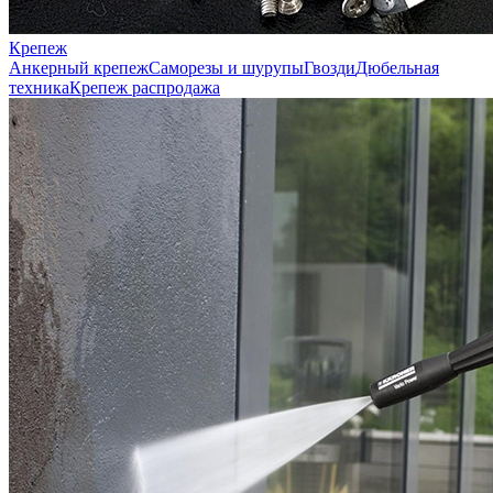
Крепеж
Анкерный крепеж
Саморезы и шурупы
Гвозди
Дюбельная
техника
Крепеж распродажа