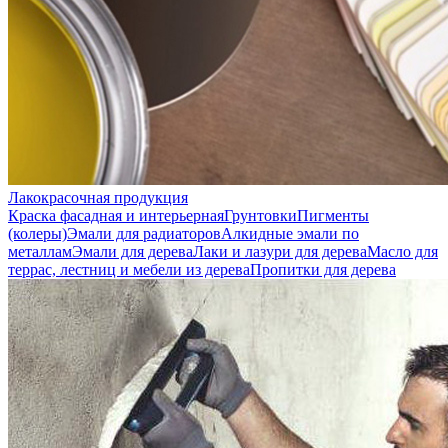
Лакокрасочная продукция
Краска фасадная и интерьерная
Грунтовки
Пигменты
(колеры)
Эмали для радиаторов
Алкидные эмали по
металлам
Эмали для дерева
Лаки и лазури для дерева
Масло для
террас, лестниц и мебели из дерева
Пропитки для дерева