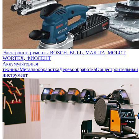
Электроинструменты BOSCH, BULL, MAKITA, MOLOT,
WORTEX, ФИОЛЕНТ
Аккумуляторная
техника
Металлообработка
Деревообработка
Общестроительный
инструмент