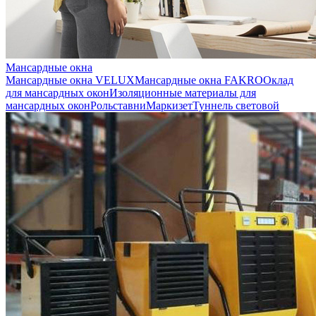
Мансардные окна
Мансардные окна VELUX
Мансардные окна FAKRO
Оклад
для мансардных окон
Изоляционные материалы для
мансардных окон
Рольставни
Маркизет
Туннель световой