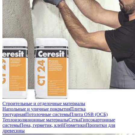
Строительные и отделочные материалы
Напольные и уличные покрытия
Плитка
тротуарная
Потолочные системы
Плита OSB (ОСБ)
Теплоизоляционные материалы
Сетка
Гипсокартонные
системы
Пена, герметик, клей
Герметики
Пропитки для
древесины