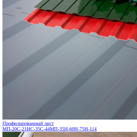
Профилированный лист
МП-20
С-21
НС-35
С-44
МП-35
Н-60
Н-75
Н-114