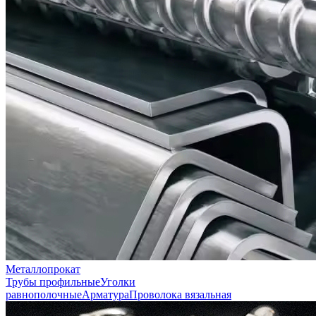
Металлопрокат
Трубы профильные
Уголки
равнополочные
Арматура
Проволока вязальная