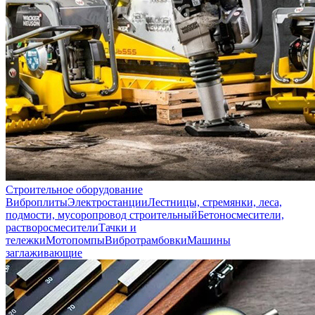
Строительное оборудование
Виброплиты
Электростанции
Лестницы, стремянки, леса,
подмости, мусоропровод строительный
Бетоносмесители,
растворосмесители
Тачки и
тележки
Мотопомпы
Вибротрамбовки
Машины
заглаживающие