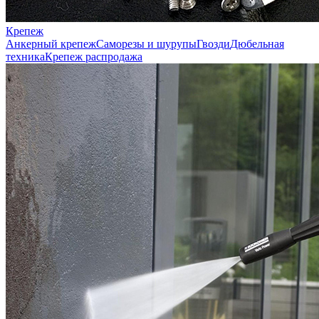
Крепеж
Анкерный крепеж
Саморезы и шурупы
Гвозди
Дюбельная
техника
Крепеж распродажа