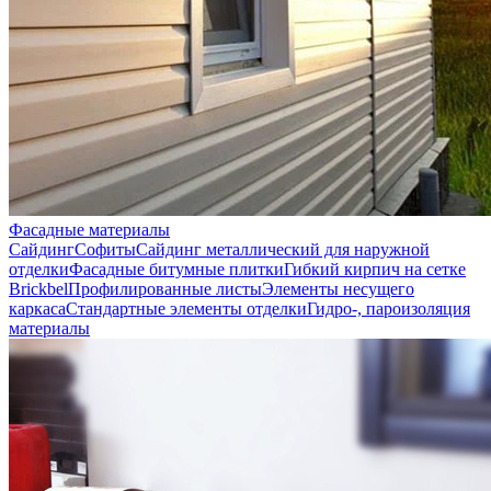
Фасадные материалы
Сайдинг
Софиты
Сайдинг металлический для наружной
отделки
Фасадные битумные плитки
Гибкий кирпич на сетке
Brickbel
Профилированные листы
Элементы несущего
каркаса
Стандартные элементы отделки
Гидро-, пароизоляция
материалы