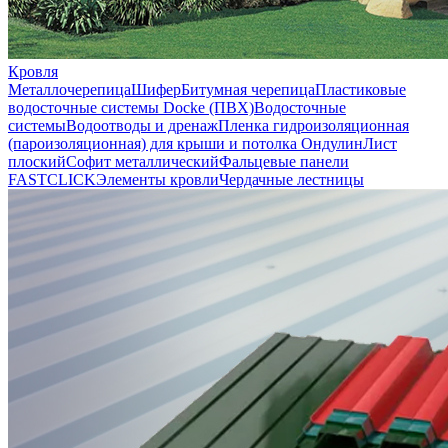
Кровля
Металлочерепица
Шифер
Битумная черепица
Пластиковые
водосточные системы Docke (ПВХ)
Водосточные
системы
Водоотводы и дренаж
Пленка гидроизоляционная
(пароизоляционная) для крыши и потолка
Ондулин
Лист
плоский
Софит металлический
Фальцевые панели
FASTCLICK
Элементы кровли
Чердачные лестницы