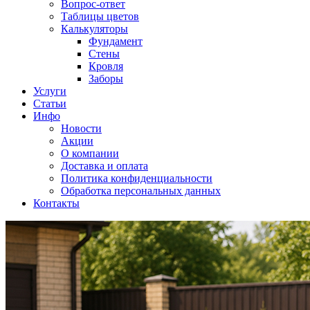
Вопрос-ответ
Таблицы цветов
Калькуляторы
Фундамент
Стены
Кровля
Заборы
Услуги
Статьи
Инфо
Новости
Акции
О компании
Доставка и оплата
Политика конфиденциальности
Обработка персональных данных
Контакты