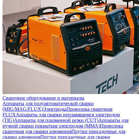
Сварочное оборудование и материалы
Аппараты для полуавтоматической сварки
(MIG/MAG/FLUX)
Электроды
Проволока сварочная
FLUX
Аппараты для сварки неплавящимся электродом
(TIG)
Аппараты для плазменной резки (CUT)
Аппараты для
ручной сварки покрытым электродом (MMA)
Проволока
сварочная для сварки алюминия
Прутки присадочные для
сварки алюминия
Прутки присадочные для сварки