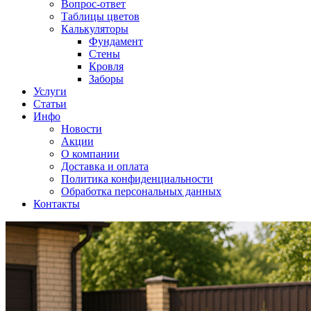
Вопрос-ответ
Таблицы цветов
Калькуляторы
Фундамент
Стены
Кровля
Заборы
Услуги
Статьи
Инфо
Новости
Акции
О компании
Доставка и оплата
Политика конфиденциальности
Обработка персональных данных
Контакты