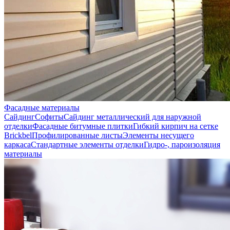
Фасадные материалы
Сайдинг
Софиты
Сайдинг металлический для наружной
отделки
Фасадные битумные плитки
Гибкий кирпич на сетке
Brickbel
Профилированные листы
Элементы несущего
каркаса
Стандартные элементы отделки
Гидро-, пароизоляция
материалы