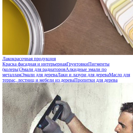
Лакокрасочная продукция
Краска фасадная и интерьерная
Грунтовки
Пигменты
(колеры)
Эмали для радиаторов
Алкидные эмали по
металлам
Эмали для дерева
Лаки и лазури для дерева
Масло для
террас, лестниц и мебели из дерева
Пропитки для дерева