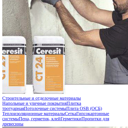
Строительные и отделочные материалы
Напольные и уличные покрытия
Плитка
тротуарная
Потолочные системы
Плита OSB (ОСБ)
Теплоизоляционные материалы
Сетка
Гипсокартонные
системы
Пена, герметик, клей
Герметики
Пропитки для
древесины