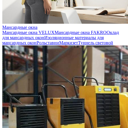
Мансардные окна
Мансардные окна VELUX
Мансардные окна FAKRO
Оклад
для мансардных окон
Изоляционные материалы для
мансардных окон
Рольставни
Маркизет
Туннель световой