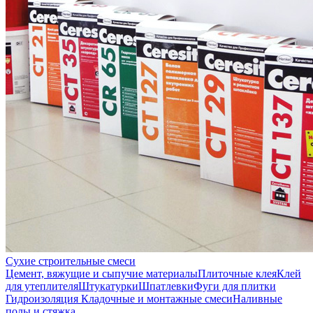
Сухие строительные смеси
Цемент, вяжущие и сыпучие материалы
Плиточные клея
Клей
для утеплителя
Штукатурки
Шпатлевки
Фуги для плитки
Гидроизоляция
Кладочные и монтажные смеси
Наливные
полы и стяжка