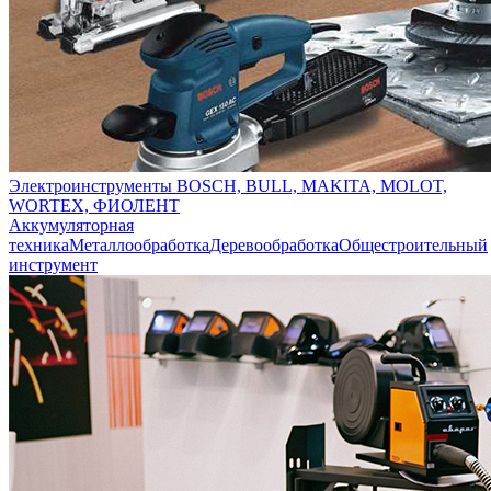
Электроинструменты BOSCH, BULL, MAKITA, MOLOT,
WORTEX, ФИОЛЕНТ
Аккумуляторная
техника
Металлообработка
Деревообработка
Общестроительный
инструмент