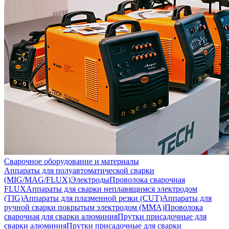
Сварочное оборудование и материалы
Аппараты для полуавтоматической сварки
(MIG/MAG/FLUX)
Электроды
Проволока сварочная
FLUX
Аппараты для сварки неплавящимся электродом
(TIG)
Аппараты для плазменной резки (CUT)
Аппараты для
ручной сварки покрытым электродом (MMA)
Проволока
сварочная для сварки алюминия
Прутки присадочные для
сварки алюминия
Прутки присадочные для сварки