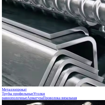
Металлопрокат
Трубы профильные
Уголки
равнополочные
Арматура
Проволока вязальная