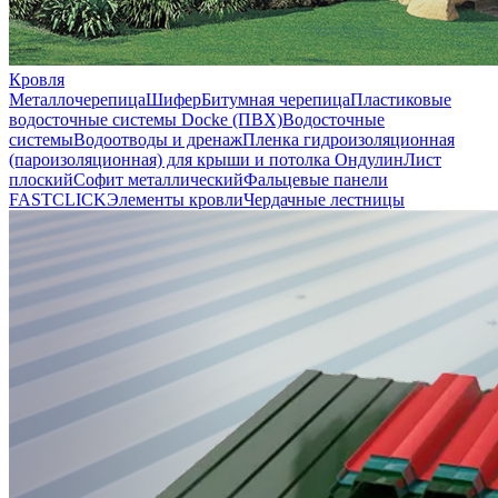
Кровля
Металлочерепица
Шифер
Битумная черепица
Пластиковые
водосточные системы Docke (ПВХ)
Водосточные
системы
Водоотводы и дренаж
Пленка гидроизоляционная
(пароизоляционная) для крыши и потолка
Ондулин
Лист
плоский
Софит металлический
Фальцевые панели
FASTCLICK
Элементы кровли
Чердачные лестницы