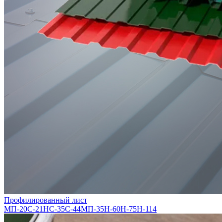
Профилированный лист
МП-20
С-21
НС-35
С-44
МП-35
Н-60
Н-75
Н-114