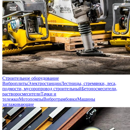
Строительное оборудование
Виброплиты
Электростанции
Лестницы, стремянки, леса,
подмости, мусоропровод строительный
Бетоносмесители,
растворосмесители
Тачки и
тележки
Мотопомпы
Вибротрамбовки
Машины
заглаживающие