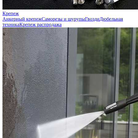
Крепеж
Анкерный крепеж
Саморезы и шурупы
Гвозди
Дюбельная
техника
Крепеж распродажа