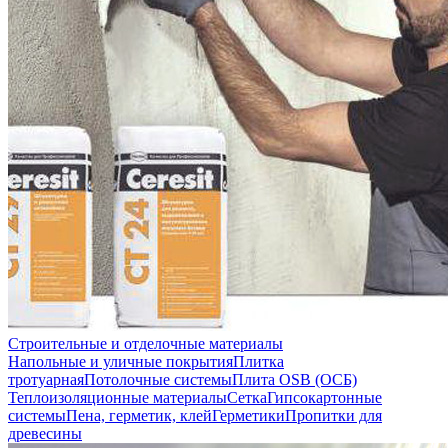
Строительные и отделочные материалы
Напольные и уличные покрытия
Плитка
тротуарная
Потолочные системы
Плита OSB (ОСБ)
Теплоизоляционные материалы
Сетка
Гипсокартонные
системы
Пена, герметик, клей
Герметики
Пропитки для
древесины