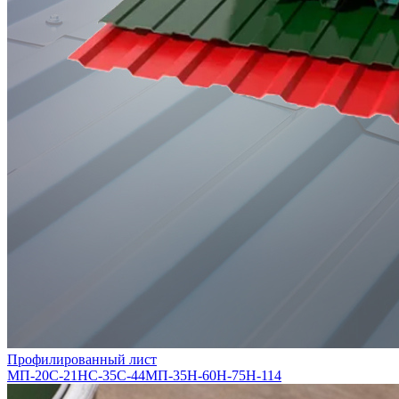
Профилированный лист
МП-20
С-21
НС-35
С-44
МП-35
Н-60
Н-75
Н-114