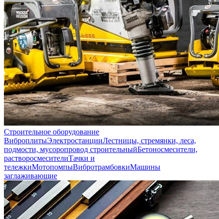
Строительное оборудование
Виброплиты
Электростанции
Лестницы, стремянки, леса,
подмости, мусоропровод строительный
Бетоносмесители,
растворосмесители
Тачки и
тележки
Мотопомпы
Вибротрамбовки
Машины
заглаживающие