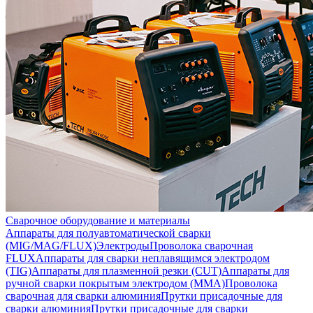
Сварочное оборудование и материалы
Аппараты для полуавтоматической сварки
(MIG/MAG/FLUX)
Электроды
Проволока сварочная
FLUX
Аппараты для сварки неплавящимся электродом
(TIG)
Аппараты для плазменной резки (CUT)
Аппараты для
ручной сварки покрытым электродом (MMA)
Проволока
сварочная для сварки алюминия
Прутки присадочные для
сварки алюминия
Прутки присадочные для сварки