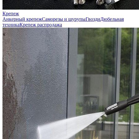
Крепеж
Анкерный крепеж
Саморезы и шурупы
Гвозди
Дюбельная
техника
Крепеж распродажа