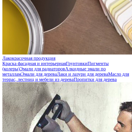
Лакокрасочная продукция
Краска фасадная и интерьерная
Грунтовки
Пигменты
(колеры)
Эмали для радиаторов
Алкидные эмали по
металлам
Эмали для дерева
Лаки и лазури для дерева
Масло для
террас, лестниц и мебели из дерева
Пропитки для дерева