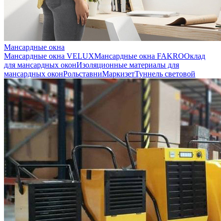
Мансардные окна
Мансардные окна VELUX
Мансардные окна FAKRO
Оклад
для мансардных окон
Изоляционные материалы для
мансардных окон
Рольставни
Маркизет
Туннель световой