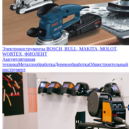
Электроинструменты BOSCH, BULL, MAKITA, MOLOT,
WORTEX, ФИОЛЕНТ
Аккумуляторная
техника
Металлообработка
Деревообработка
Общестроительный
инструмент