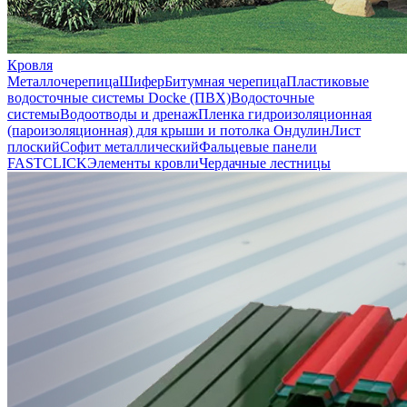
Кровля
Металлочерепица
Шифер
Битумная черепица
Пластиковые
водосточные системы Docke (ПВХ)
Водосточные
системы
Водоотводы и дренаж
Пленка гидроизоляционная
(пароизоляционная) для крыши и потолка
Ондулин
Лист
плоский
Софит металлический
Фальцевые панели
FASTCLICK
Элементы кровли
Чердачные лестницы