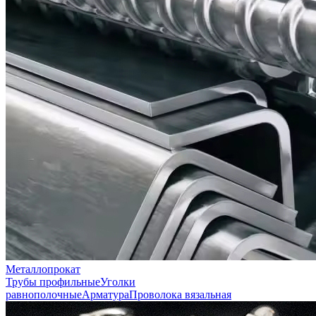
Металлопрокат
Трубы профильные
Уголки
равнополочные
Арматура
Проволока вязальная