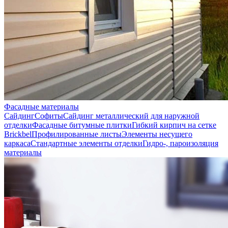
Фасадные материалы
Сайдинг
Софиты
Сайдинг металлический для наружной
отделки
Фасадные битумные плитки
Гибкий кирпич на сетке
Brickbel
Профилированные листы
Элементы несущего
каркаса
Стандартные элементы отделки
Гидро-, пароизоляция
материалы