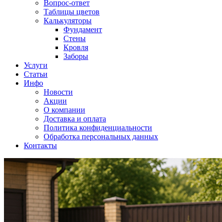
Вопрос-ответ
Таблицы цветов
Калькуляторы
Фундамент
Стены
Кровля
Заборы
Услуги
Статьи
Инфо
Новости
Акции
О компании
Доставка и оплата
Политика конфиденциальности
Обработка персональных данных
Контакты