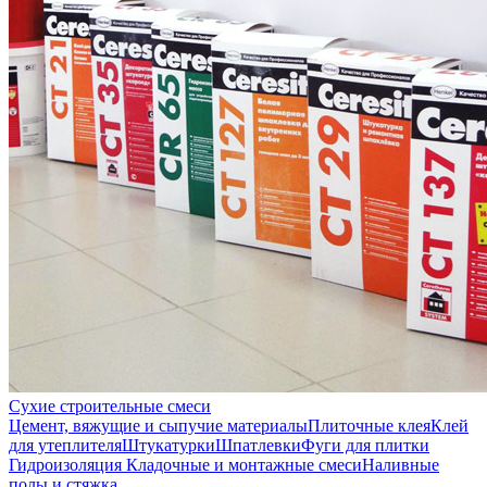
Сухие строительные смеси
Цемент, вяжущие и сыпучие материалы
Плиточные клея
Клей
для утеплителя
Штукатурки
Шпатлевки
Фуги для плитки
Гидроизоляция
Кладочные и монтажные смеси
Наливные
полы и стяжка