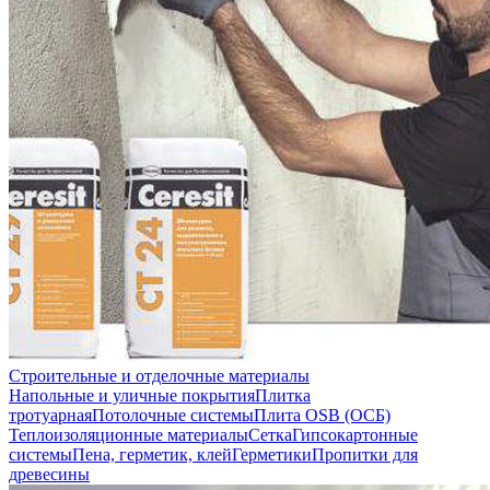
Строительные и отделочные материалы
Напольные и уличные покрытия
Плитка
тротуарная
Потолочные системы
Плита OSB (ОСБ)
Теплоизоляционные материалы
Сетка
Гипсокартонные
системы
Пена, герметик, клей
Герметики
Пропитки для
древесины