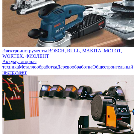
Электроинструменты BOSCH, BULL, MAKITA, MOLOT,
WORTEX, ФИОЛЕНТ
Аккумуляторная
техника
Металлообработка
Деревообработка
Общестроительный
инструмент