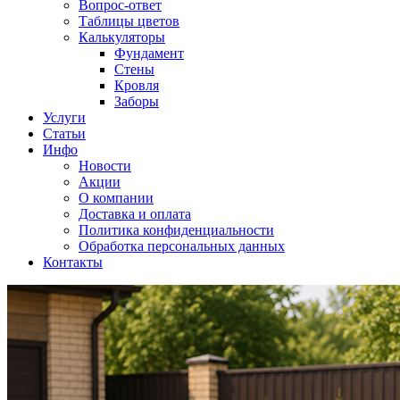
Вопрос-ответ
Таблицы цветов
Калькуляторы
Фундамент
Стены
Кровля
Заборы
Услуги
Статьи
Инфо
Новости
Акции
О компании
Доставка и оплата
Политика конфиденциальности
Обработка персональных данных
Контакты