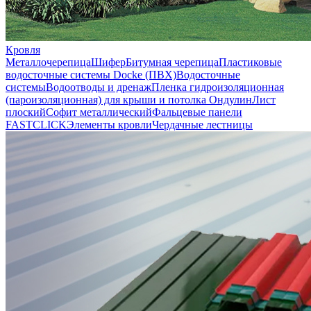
Кровля
Металлочерепица
Шифер
Битумная черепица
Пластиковые
водосточные системы Docke (ПВХ)
Водосточные
системы
Водоотводы и дренаж
Пленка гидроизоляционная
(пароизоляционная) для крыши и потолка
Ондулин
Лист
плоский
Софит металлический
Фальцевые панели
FASTCLICK
Элементы кровли
Чердачные лестницы