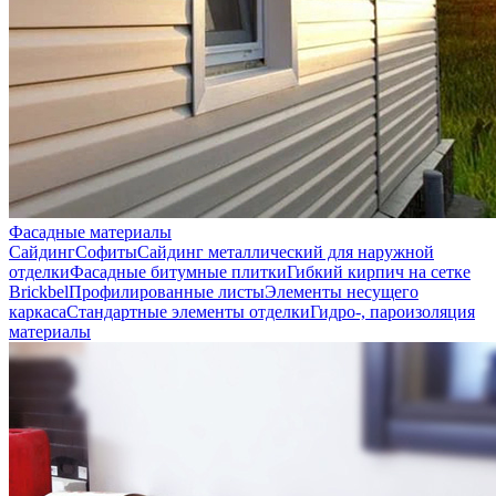
Фасадные материалы
Сайдинг
Софиты
Сайдинг металлический для наружной
отделки
Фасадные битумные плитки
Гибкий кирпич на сетке
Brickbel
Профилированные листы
Элементы несущего
каркаса
Стандартные элементы отделки
Гидро-, пароизоляция
материалы