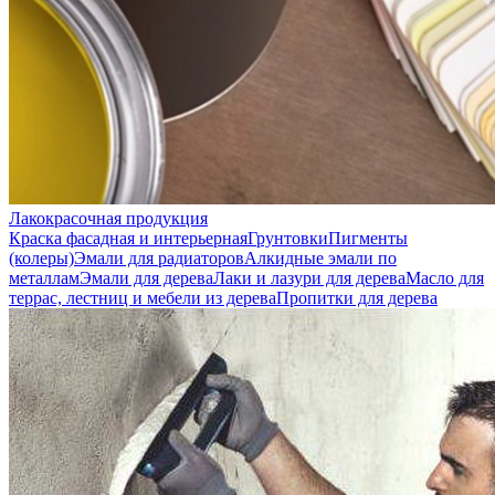
Лакокрасочная продукция
Краска фасадная и интерьерная
Грунтовки
Пигменты
(колеры)
Эмали для радиаторов
Алкидные эмали по
металлам
Эмали для дерева
Лаки и лазури для дерева
Масло для
террас, лестниц и мебели из дерева
Пропитки для дерева