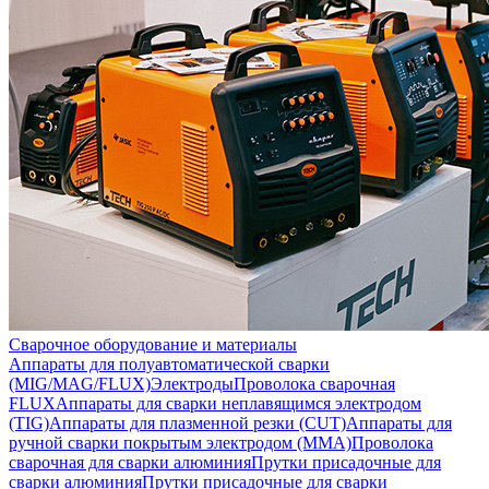
Сварочное оборудование и материалы
Аппараты для полуавтоматической сварки
(MIG/MAG/FLUX)
Электроды
Проволока сварочная
FLUX
Аппараты для сварки неплавящимся электродом
(TIG)
Аппараты для плазменной резки (CUT)
Аппараты для
ручной сварки покрытым электродом (MMA)
Проволока
сварочная для сварки алюминия
Прутки присадочные для
сварки алюминия
Прутки присадочные для сварки