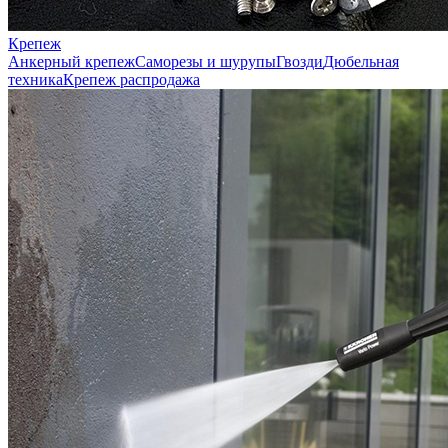
Крепеж
Анкерный крепеж
Саморезы и шурупы
Гвозди
Дюбельная
техника
Крепеж распродажа