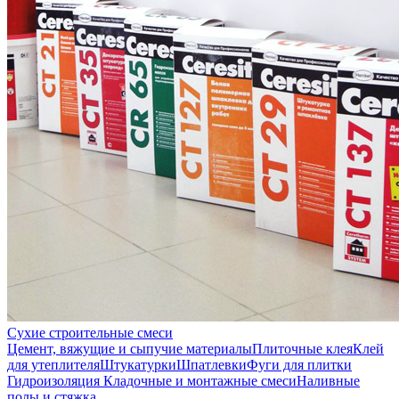
Сухие строительные смеси
Цемент, вяжущие и сыпучие материалы
Плиточные клея
Клей
для утеплителя
Штукатурки
Шпатлевки
Фуги для плитки
Гидроизоляция
Кладочные и монтажные смеси
Наливные
полы и стяжка