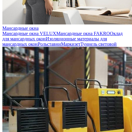
Мансардные окна
Мансардные окна VELUX
Мансардные окна FAKRO
Оклад
для мансардных окон
Изоляционные материалы для
мансардных окон
Рольставни
Маркизет
Туннель световой