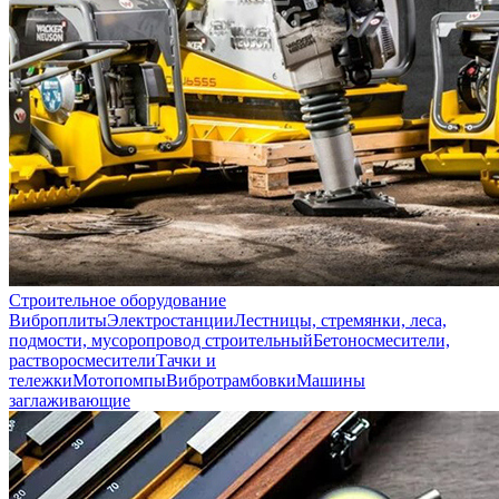
Строительное оборудование
Виброплиты
Электростанции
Лестницы, стремянки, леса,
подмости, мусоропровод строительный
Бетоносмесители,
растворосмесители
Тачки и
тележки
Мотопомпы
Вибротрамбовки
Машины
заглаживающие