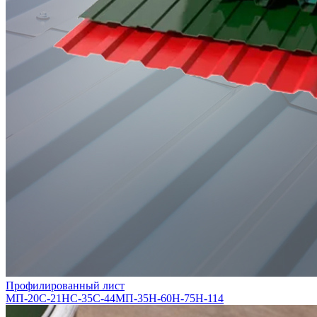
Профилированный лист
МП-20
С-21
НС-35
С-44
МП-35
Н-60
Н-75
Н-114