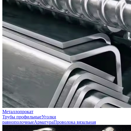
Металлопрокат
Трубы профильные
Уголки
равнополочные
Арматура
Проволока вязальная