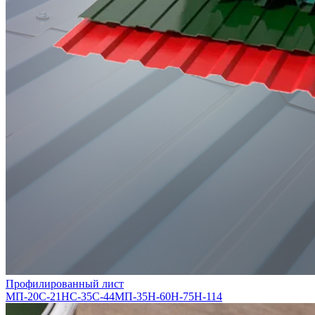
Профилированный лист
МП-20
С-21
НС-35
С-44
МП-35
Н-60
Н-75
Н-114