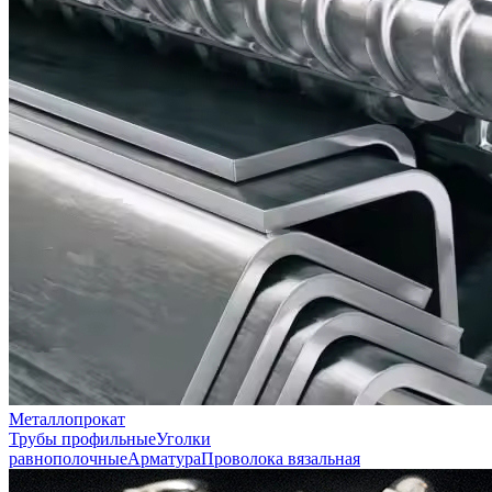
Металлопрокат
Трубы профильные
Уголки
равнополочные
Арматура
Проволока вязальная