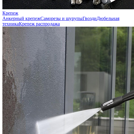
Крепеж
Анкерный крепеж
Саморезы и шурупы
Гвозди
Дюбельная
техника
Крепеж распродажа