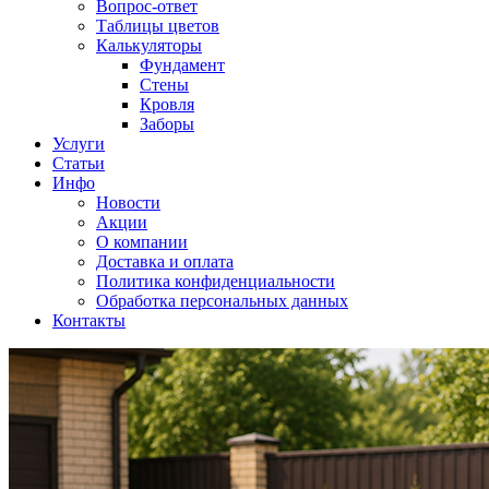
Вопрос-ответ
Таблицы цветов
Калькуляторы
Фундамент
Стены
Кровля
Заборы
Услуги
Статьи
Инфо
Новости
Акции
О компании
Доставка и оплата
Политика конфиденциальности
Обработка персональных данных
Контакты