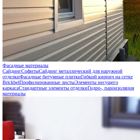
Фасадные материалы
Сайдинг
Софиты
Сайдинг металлический для наружной
отделки
Фасадные битумные плитки
Гибкий кирпич на сетке
Brickbel
Профилированные листы
Элементы несущего
каркаса
Стандартные элементы отделки
Гидро-, пароизоляция
материалы