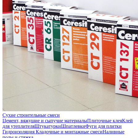
Сухие строительные смеси
Цемент, вяжущие и сыпучие материалы
Плиточные клея
Клей
для утеплителя
Штукатурки
Шпатлевки
Фуги для плитки
Гидроизоляция
Кладочные и монтажные смеси
Наливные
полы и стяжка