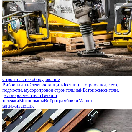
Строительное оборудование
Виброплиты
Электростанции
Лестницы, стремянки, леса,
подмости, мусоропровод строительный
Бетоносмесители,
растворосмесители
Тачки и
тележки
Мотопомпы
Вибротрамбовки
Машины
заглаживающие