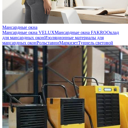
Мансардные окна
Мансардные окна VELUX
Мансардные окна FAKRO
Оклад
для мансардных окон
Изоляционные материалы для
мансардных окон
Рольставни
Маркизет
Туннель световой