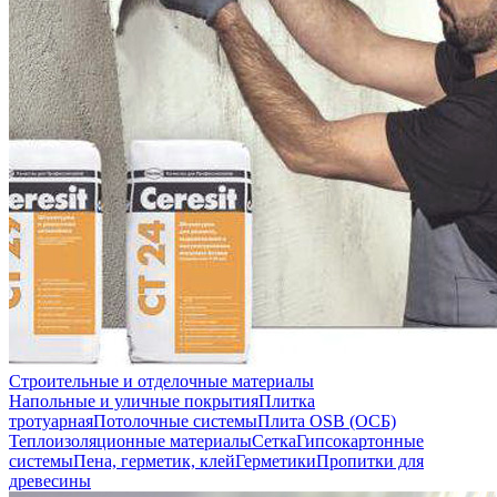
Строительные и отделочные материалы
Напольные и уличные покрытия
Плитка
тротуарная
Потолочные системы
Плита OSB (ОСБ)
Теплоизоляционные материалы
Сетка
Гипсокартонные
системы
Пена, герметик, клей
Герметики
Пропитки для
древесины