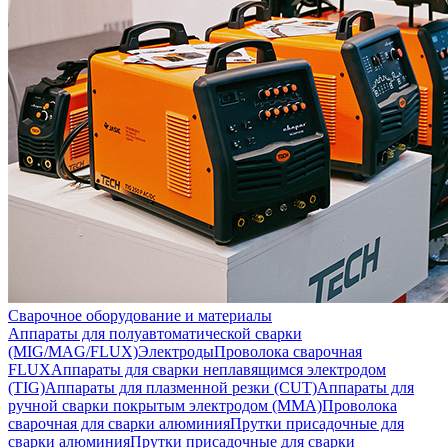
Сварочное оборудование и материалы
Аппараты для полуавтоматической сварки
(MIG/MAG/FLUX)
Электроды
Проволока сварочная
FLUX
Аппараты для сварки неплавящимся электродом
(TIG)
Аппараты для плазменной резки (CUT)
Аппараты для
ручной сварки покрытым электродом (MMA)
Проволока
сварочная для сварки алюминия
Прутки присадочные для
сварки алюминия
Прутки присадочные для сварки