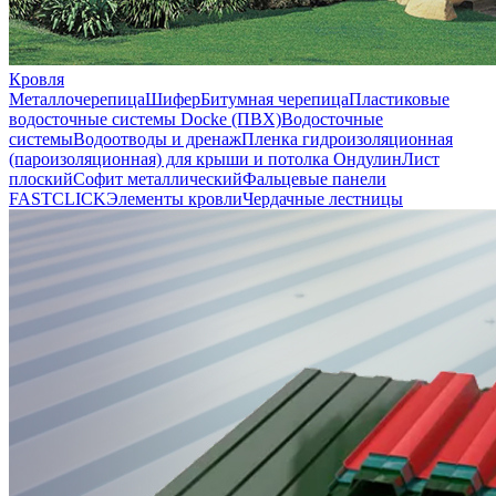
Кровля
Металлочерепица
Шифер
Битумная черепица
Пластиковые
водосточные системы Docke (ПВХ)
Водосточные
системы
Водоотводы и дренаж
Пленка гидроизоляционная
(пароизоляционная) для крыши и потолка
Ондулин
Лист
плоский
Софит металлический
Фальцевые панели
FASTCLICK
Элементы кровли
Чердачные лестницы