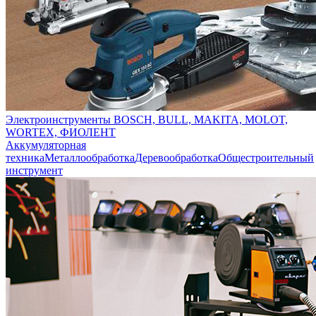
Электроинструменты BOSCH, BULL, MAKITA, MOLOT,
WORTEX, ФИОЛЕНТ
Аккумуляторная
техника
Металлообработка
Деревообработка
Общестроительный
инструмент