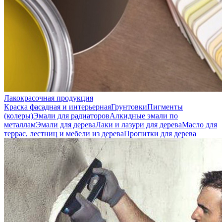
Лакокрасочная продукция
Краска фасадная и интерьерная
Грунтовки
Пигменты
(колеры)
Эмали для радиаторов
Алкидные эмали по
металлам
Эмали для дерева
Лаки и лазури для дерева
Масло для
террас, лестниц и мебели из дерева
Пропитки для дерева