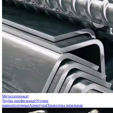
Металлопрокат
Трубы профильные
Уголки
равнополочные
Арматура
Проволока вязальная