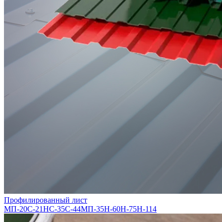
Профилированный лист
МП-20
С-21
НС-35
С-44
МП-35
Н-60
Н-75
Н-114