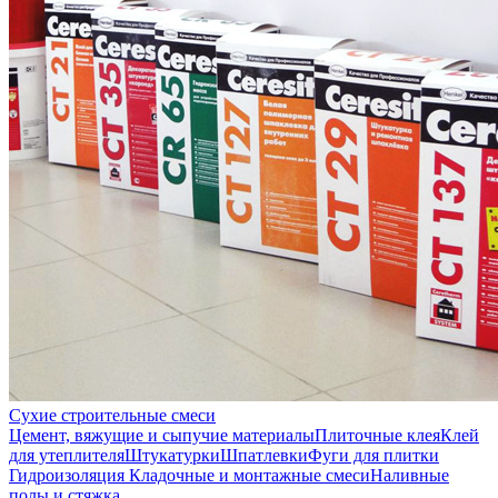
Сухие строительные смеси
Цемент, вяжущие и сыпучие материалы
Плиточные клея
Клей
для утеплителя
Штукатурки
Шпатлевки
Фуги для плитки
Гидроизоляция
Кладочные и монтажные смеси
Наливные
полы и стяжка