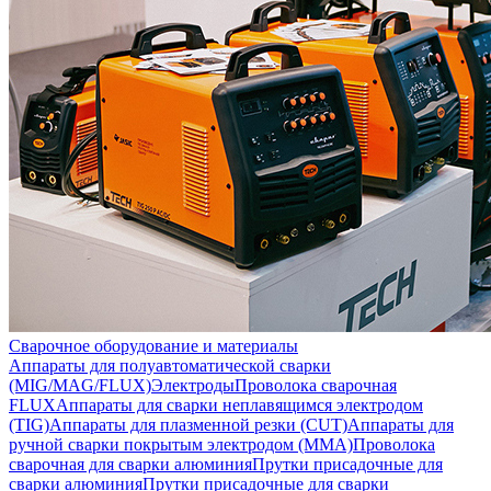
Сварочное оборудование и материалы
Аппараты для полуавтоматической сварки
(MIG/MAG/FLUX)
Электроды
Проволока сварочная
FLUX
Аппараты для сварки неплавящимся электродом
(TIG)
Аппараты для плазменной резки (CUT)
Аппараты для
ручной сварки покрытым электродом (MMA)
Проволока
сварочная для сварки алюминия
Прутки присадочные для
сварки алюминия
Прутки присадочные для сварки