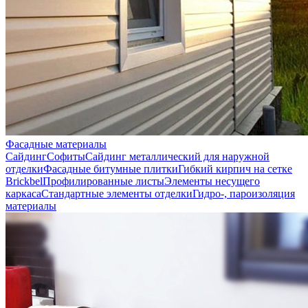
Фасадные материалы
Сайдинг
Софиты
Сайдинг металлический для наружной
отделки
Фасадные битумные плитки
Гибкий кирпич на сетке
Brickbel
Профилированные листы
Элементы несущего
каркаса
Стандартные элементы отделки
Гидро-, пароизоляция
материалы