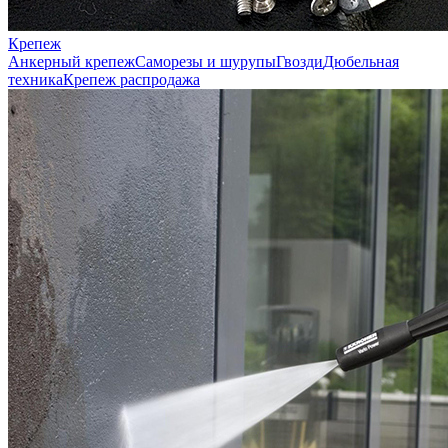
Крепеж
Анкерный крепеж
Саморезы и шурупы
Гвозди
Дюбельная
техника
Крепеж распродажа