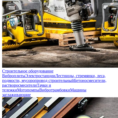
Строительное оборудование
Виброплиты
Электростанции
Лестницы, стремянки, леса,
подмости, мусоропровод строительный
Бетоносмесители,
растворосмесители
Тачки и
тележки
Мотопомпы
Вибротрамбовки
Машины
заглаживающие