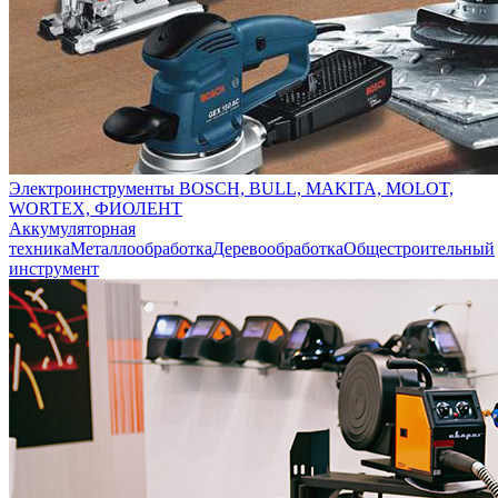
Электроинструменты BOSCH, BULL, MAKITA, MOLOT,
WORTEX, ФИОЛЕНТ
Аккумуляторная
техника
Металлообработка
Деревообработка
Общестроительный
инструмент