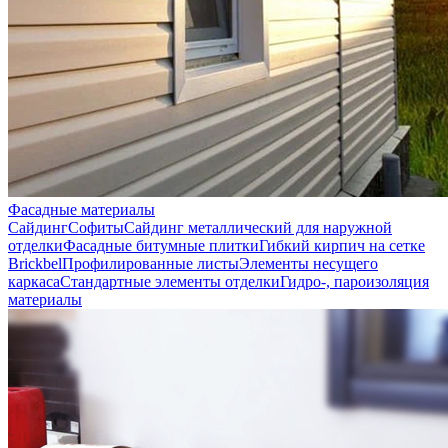
Фасадные материалы
Сайдинг
Софиты
Сайдинг металлический для наружной
отделки
Фасадные битумные плитки
Гибкий кирпич на сетке
Brickbel
Профилированные листы
Элементы несущего
каркаса
Стандартные элементы отделки
Гидро-, пароизоляция
материалы