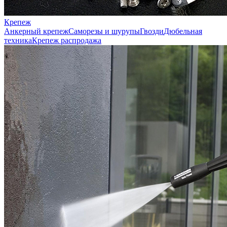
Крепеж
Анкерный крепеж
Саморезы и шурупы
Гвозди
Дюбельная
техника
Крепеж распродажа