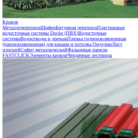
Кровля
Металлочерепица
Шифер
Битумная черепица
Пластиковые
водосточные системы Docke (ПВХ)
Водосточные
системы
Водоотводы и дренаж
Пленка гидроизоляционная
(пароизоляционная) для крыши и потолка
Ондулин
Лист
плоский
Софит металлический
Фальцевые панели
FASTCLICK
Элементы кровли
Чердачные лестницы