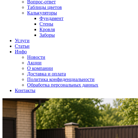
Вопрос-ответ
Таблицы цветов
Калькуляторы
Фундамент
Стены
Кровля
Заборы
Услуги
Статьи
Инфо
Новости
Акции
О компании
Доставка и оплата
Политика конфиденциальности
Обработка персональных данных
Контакты