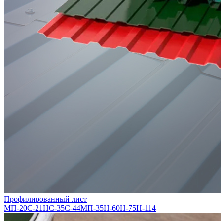
Профилированный лист
МП-20
С-21
НС-35
С-44
МП-35
Н-60
Н-75
Н-114