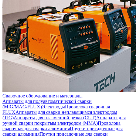
Сварочное оборудование и материалы
Аппараты для полуавтоматической сварки
(MIG/MAG/FLUX)
Электроды
Проволока сварочная
FLUX
Аппараты для сварки неплавящимся электродом
(TIG)
Аппараты для плазменной резки (CUT)
Аппараты для
ручной сварки покрытым электродом (MMA)
Проволока
сварочная для сварки алюминия
Прутки присадочные для
сварки алюминия
Прутки присадочные для сварки