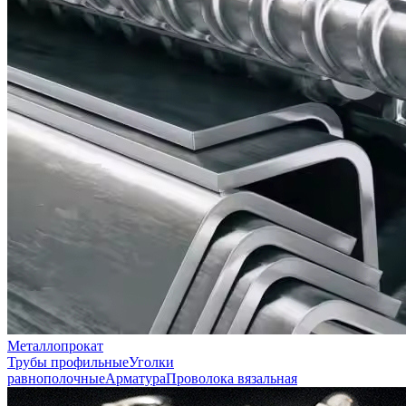
Металлопрокат
Трубы профильные
Уголки
равнополочные
Арматура
Проволока вязальная