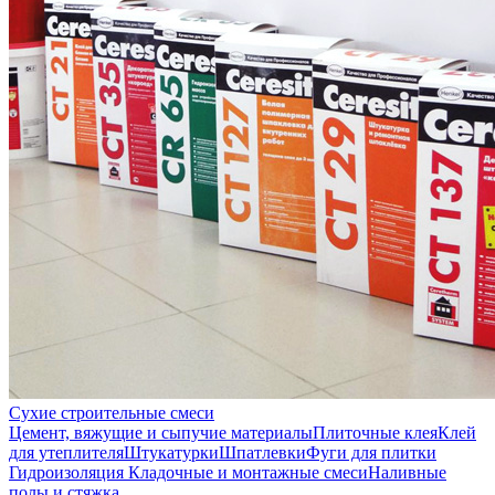
Сухие строительные смеси
Цемент, вяжущие и сыпучие материалы
Плиточные клея
Клей
для утеплителя
Штукатурки
Шпатлевки
Фуги для плитки
Гидроизоляция
Кладочные и монтажные смеси
Наливные
полы и стяжка