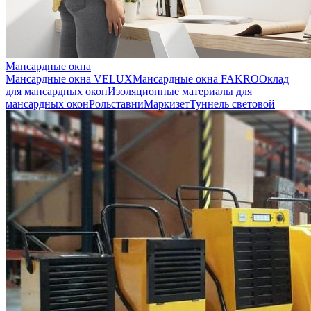
Мансардные окна
Мансардные окна VELUX
Мансардные окна FAKRO
Оклад
для мансардных окон
Изоляционные материалы для
мансардных окон
Рольставни
Маркизет
Туннель световой