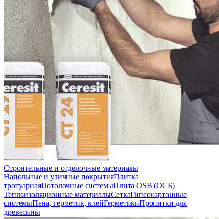
Строительные и отделочные материалы
Напольные и уличные покрытия
Плитка
тротуарная
Потолочные системы
Плита OSB (ОСБ)
Теплоизоляционные материалы
Сетка
Гипсокартонные
системы
Пена, герметик, клей
Герметики
Пропитки для
древесины