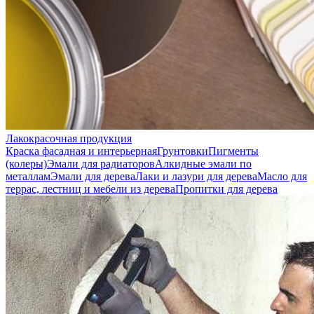
Лакокрасочная продукция
Краска фасадная и интерьерная
Грунтовки
Пигменты
(колеры)
Эмали для радиаторов
Алкидные эмали по
металлам
Эмали для дерева
Лаки и лазури для дерева
Масло для
террас, лестниц и мебели из дерева
Пропитки для дерева