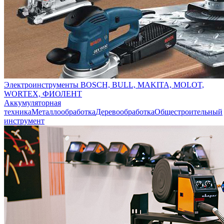
Электроинструменты BOSCH, BULL, MAKITA, MOLOT,
WORTEX, ФИОЛЕНТ
Аккумуляторная
техника
Металлообработка
Деревообработка
Общестроительный
инструмент