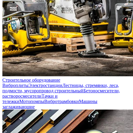
Строительное оборудование
Виброплиты
Электростанции
Лестницы, стремянки, леса,
подмости, мусоропровод строительный
Бетоносмесители,
растворосмесители
Тачки и
тележки
Мотопомпы
Вибротрамбовки
Машины
заглаживающие