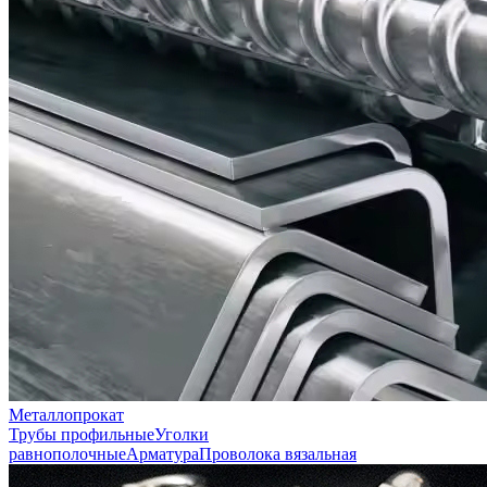
Металлопрокат
Трубы профильные
Уголки
равнополочные
Арматура
Проволока вязальная