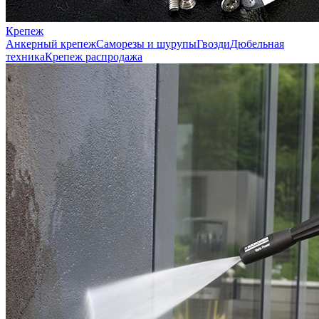
Крепеж
Анкерный крепеж
Саморезы и шурупы
Гвозди
Дюбельная
техника
Крепеж распродажа