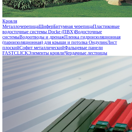
Кровля
Металлочерепица
Шифер
Битумная черепица
Пластиковые
водосточные системы Docke (ПВХ)
Водосточные
системы
Водоотводы и дренаж
Пленка гидроизоляционная
(пароизоляционная) для крыши и потолка
Ондулин
Лист
плоский
Софит металлический
Фальцевые панели
FASTCLICK
Элементы кровли
Чердачные лестницы