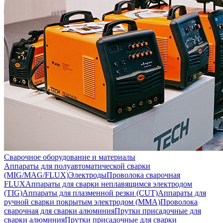
Сварочное оборудование и материалы
Аппараты для полуавтоматической сварки
(MIG/MAG/FLUX)
Электроды
Проволока сварочная
FLUX
Аппараты для сварки неплавящимся электродом
(TIG)
Аппараты для плазменной резки (CUT)
Аппараты для
ручной сварки покрытым электродом (MMA)
Проволока
сварочная для сварки алюминия
Прутки присадочные для
сварки алюминия
Прутки присадочные для сварки