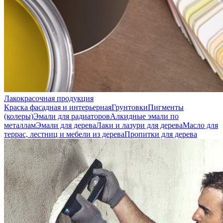
Лакокрасочная продукция
Краска фасадная и интерьерная
Грунтовки
Пигменты
(колеры)
Эмали для радиаторов
Алкидные эмали по
металлам
Эмали для дерева
Лаки и лазури для дерева
Масло для
террас, лестниц и мебели из дерева
Пропитки для дерева