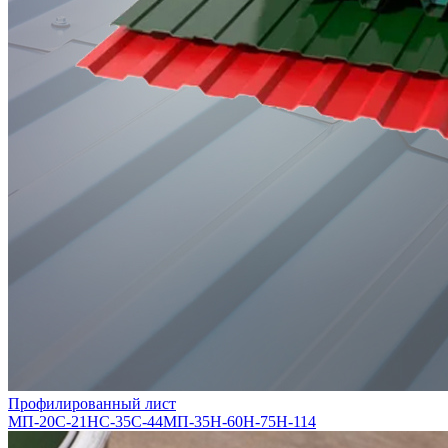
Профилированный лист
МП-20
С-21
НС-35
С-44
МП-35
Н-60
Н-75
Н-114