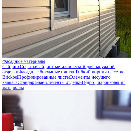
Фасадные материалы
Сайдинг
Софиты
Сайдинг металлический для наружной
отделки
Фасадные битумные плитки
Гибкий кирпич на сетке
Brickbel
Профилированные листы
Элементы несущего
каркаса
Стандартные элементы отделки
Гидро-, пароизоляция
материалы