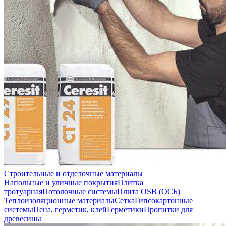
Строительные и отделочные материалы
Напольные и уличные покрытия
Плитка
тротуарная
Потолочные системы
Плита OSB (ОСБ)
Теплоизоляционные материалы
Сетка
Гипсокартонные
системы
Пена, герметик, клей
Герметики
Пропитки для
древесины