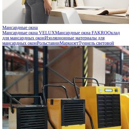
Мансардные окна
Мансардные окна VELUX
Мансардные окна FAKRO
Оклад
для мансардных окон
Изоляционные материалы для
мансардных окон
Рольставни
Маркизет
Туннель световой