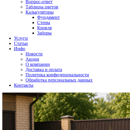
Вопрос-ответ
Таблицы цветов
Калькуляторы
Фундамент
Стены
Кровля
Заборы
Услуги
Статьи
Инфо
Новости
Акции
О компании
Доставка и оплата
Политика конфиденциальности
Обработка персональных данных
Контакты