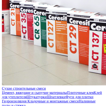
Сухие строительные смеси
Цемент, вяжущие и сыпучие материалы
Плиточные клея
Клей
для утеплителя
Штукатурки
Шпатлевки
Фуги для плитки
Гидроизоляция
Кладочные и монтажные смеси
Наливные
полы и стяжка