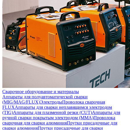
Сварочное оборудование и материалы
Аппараты для полуавтоматической сварки
(MIG/MAG/FLUX)
Электроды
Проволока сварочная
FLUX
Аппараты для сварки неплавящимся электродом
(TIG)
Аппараты для плазменной резки (CUT)
Аппараты для
ручной сварки покрытым электродом (MMA)
Проволока
сварочная для сварки алюминия
Прутки присадочные для
сварки алюминия
Прутки присадочные для сварки