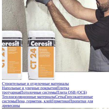
Строительные и отделочные материалы
Напольные и уличные покрытия
Плитка
тротуарная
Потолочные системы
Плита OSB (ОСБ)
Теплоизоляционные материалы
Сетка
Гипсокартонные
системы
Пена, герметик, клей
Герметики
Пропитки для
древесины