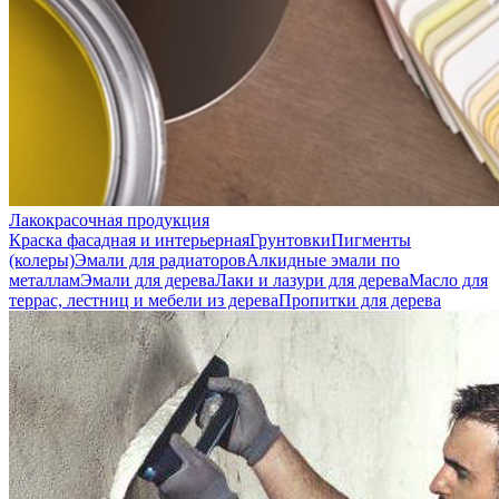
Лакокрасочная продукция
Краска фасадная и интерьерная
Грунтовки
Пигменты
(колеры)
Эмали для радиаторов
Алкидные эмали по
металлам
Эмали для дерева
Лаки и лазури для дерева
Масло для
террас, лестниц и мебели из дерева
Пропитки для дерева