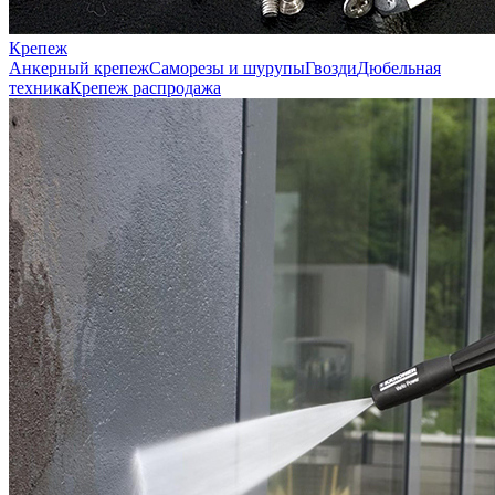
Крепеж
Анкерный крепеж
Саморезы и шурупы
Гвозди
Дюбельная
техника
Крепеж распродажа