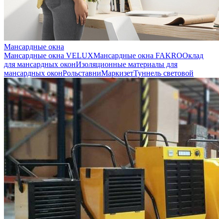
Мансардные окна
Мансардные окна VELUX
Мансардные окна FAKRO
Оклад
для мансардных окон
Изоляционные материалы для
мансардных окон
Рольставни
Маркизет
Туннель световой