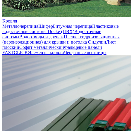
Кровля
Металлочерепица
Шифер
Битумная черепица
Пластиковые
водосточные системы Docke (ПВХ)
Водосточные
системы
Водоотводы и дренаж
Пленка гидроизоляционная
(пароизоляционная) для крыши и потолка
Ондулин
Лист
плоский
Софит металлический
Фальцевые панели
FASTCLICK
Элементы кровли
Чердачные лестницы