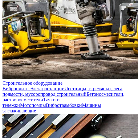
Строительное оборудование
Виброплиты
Электростанции
Лестницы, стремянки, леса,
подмости, мусоропровод строительный
Бетоносмесители,
растворосмесители
Тачки и
тележки
Мотопомпы
Вибротрамбовки
Машины
заглаживающие