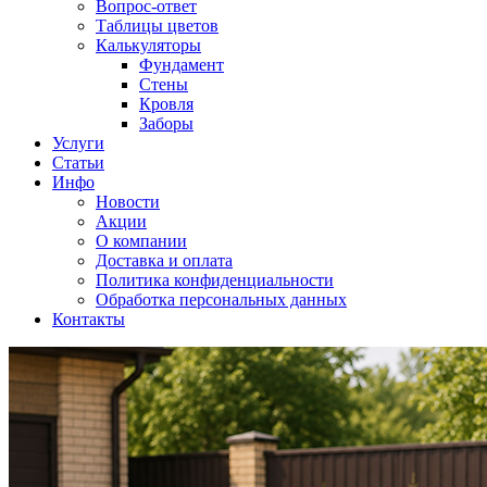
Вопрос-ответ
Таблицы цветов
Калькуляторы
Фундамент
Стены
Кровля
Заборы
Услуги
Статьи
Инфо
Новости
Акции
О компании
Доставка и оплата
Политика конфиденциальности
Обработка персональных данных
Контакты