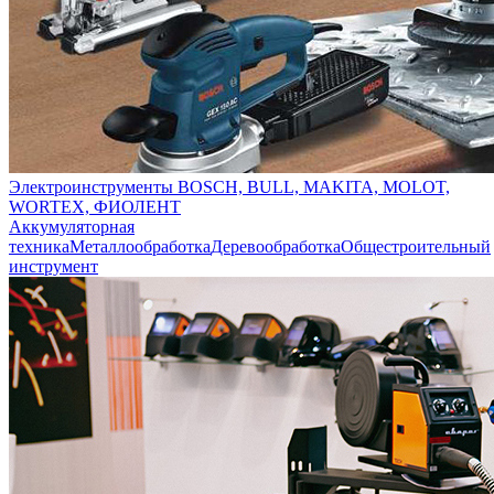
Электроинструменты BOSCH, BULL, MAKITA, MOLOT,
WORTEX, ФИОЛЕНТ
Аккумуляторная
техника
Металлообработка
Деревообработка
Общестроительный
инструмент