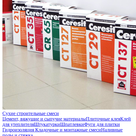
Сухие строительные смеси
Цемент, вяжущие и сыпучие материалы
Плиточные клея
Клей
для утеплителя
Штукатурки
Шпатлевки
Фуги для плитки
Гидроизоляция
Кладочные и монтажные смеси
Наливные
полы и стяжка