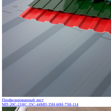
Профилированный лист
МП-20
С-21
НС-35
С-44
МП-35
Н-60
Н-75
Н-114