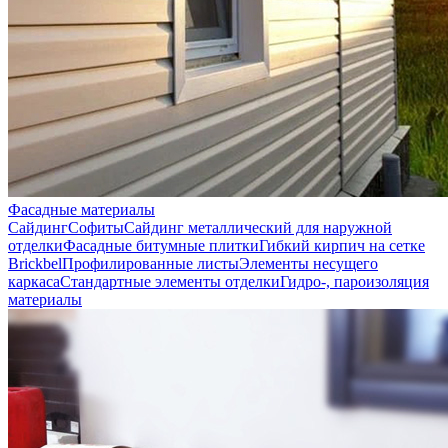
Фасадные материалы
Сайдинг
Софиты
Сайдинг металлический для наружной
отделки
Фасадные битумные плитки
Гибкий кирпич на сетке
Brickbel
Профилированные листы
Элементы несущего
каркаса
Стандартные элементы отделки
Гидро-, пароизоляция
материалы