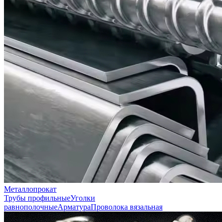
Металлопрокат
Трубы профильные
Уголки
равнополочные
Арматура
Проволока вязальная