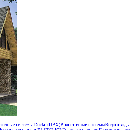
сточные системы Docke (ПВХ)
Водосточные системы
Водоотводы
Фальцевые панели FASTCLICK
Элементы кровли
Чердачные лес