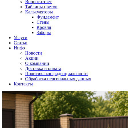
Вопрос-ответ
Таблицы цветов
Калькуляторы
Фундамент
Стены
Кровля
Заборы
Услуги
Статьи
Инфо
Новости
Акции
О компании
Доставка и оплата
Политика конфиденциальности
Обработка персональных данных
Контакты