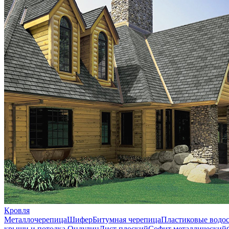
Кровля
Металлочерепица
Шифер
Битумная черепица
Пластиковые водо
крыши и потолка
Ондулин
Лист плоский
Софит металлический