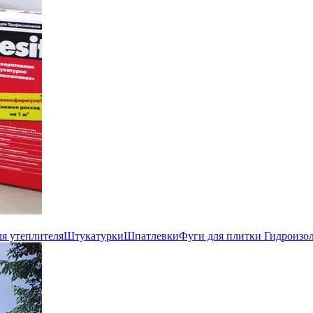
ля утеплителя
Штукатурки
Шпатлевки
Фуги для плитки
Гидроизо