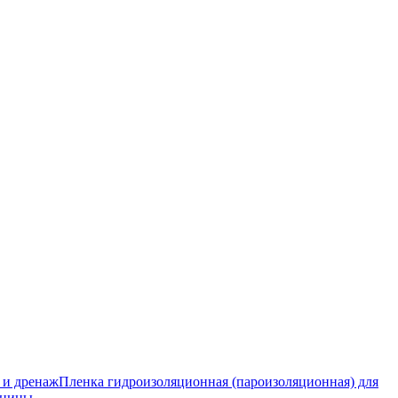
 и дренаж
Пленка гидроизоляционная (пароизоляционная) для
тницы