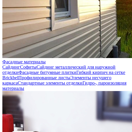
Фасадные материалы
Сайдинг
Софиты
Сайдинг металлический для наружной
отделки
Фасадные битумные плитки
Гибкий кирпич на сетке
Brickbel
Профилированные листы
Элементы несущего
каркаса
Стандартные элементы отделки
Гидро-, пароизоляция
материалы