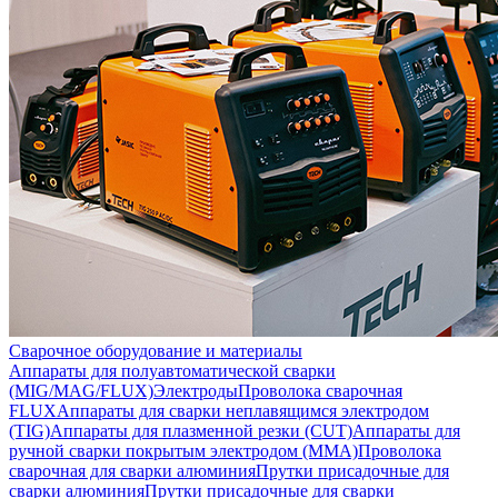
Сварочное оборудование и материалы
Аппараты для полуавтоматической сварки
(MIG/MAG/FLUX)
Электроды
Проволока сварочная
FLUX
Аппараты для сварки неплавящимся электродом
(TIG)
Аппараты для плазменной резки (CUT)
Аппараты для
ручной сварки покрытым электродом (MMA)
Проволока
сварочная для сварки алюминия
Прутки присадочные для
сварки алюминия
Прутки присадочные для сварки