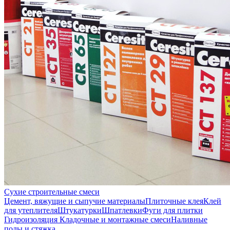
Сухие строительные смеси
Цемент, вяжущие и сыпучие материалы
Плиточные клея
Клей
для утеплителя
Штукатурки
Шпатлевки
Фуги для плитки
Гидроизоляция
Кладочные и монтажные смеси
Наливные
полы и стяжка