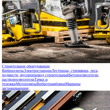
Строительное оборудование
Виброплиты
Электростанции
Лестницы, стремянки, леса,
подмости, мусоропровод строительный
Бетоносмесители,
растворосмесители
Тачки и
тележки
Мотопомпы
Вибротрамбовки
Машины
заглаживающие