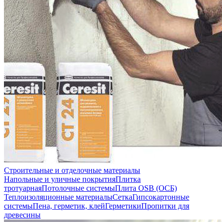
Строительные и отделочные материалы
Напольные и уличные покрытия
Плитка
тротуарная
Потолочные системы
Плита OSB (ОСБ)
Теплоизоляционные материалы
Сетка
Гипсокартонные
системы
Пена, герметик, клей
Герметики
Пропитки для
древесины