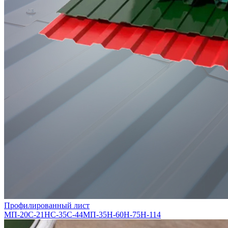
Профилированный лист
МП-20
С-21
НС-35
С-44
МП-35
Н-60
Н-75
Н-114