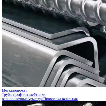
Металлопрокат
Трубы профильные
Уголки
равнополочные
Арматура
Проволока вязальная