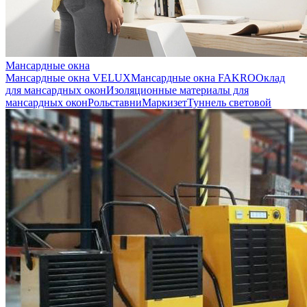
Мансардные окна
Мансардные окна VELUX
Мансардные окна FAKRO
Оклад
для мансардных окон
Изоляционные материалы для
мансардных окон
Рольставни
Маркизет
Туннель световой