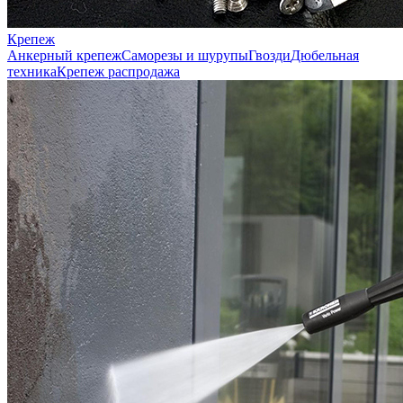
Крепеж
Анкерный крепеж
Саморезы и шурупы
Гвозди
Дюбельная
техника
Крепеж распродажа