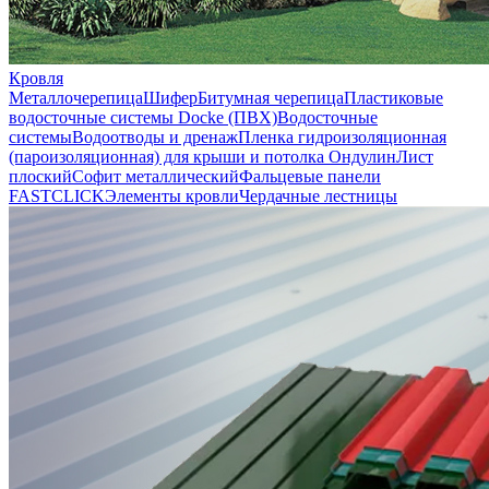
Кровля
Металлочерепица
Шифер
Битумная черепица
Пластиковые
водосточные системы Docke (ПВХ)
Водосточные
системы
Водоотводы и дренаж
Пленка гидроизоляционная
(пароизоляционная) для крыши и потолка
Ондулин
Лист
плоский
Софит металлический
Фальцевые панели
FASTCLICK
Элементы кровли
Чердачные лестницы