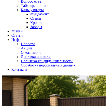
Вопрос-ответ
Таблицы цветов
Калькуляторы
Фундамент
Стены
Кровля
Заборы
Услуги
Статьи
Инфо
Новости
Акции
О компании
Доставка и оплата
Политика конфиденциальности
Обработка персональных данных
Контакты