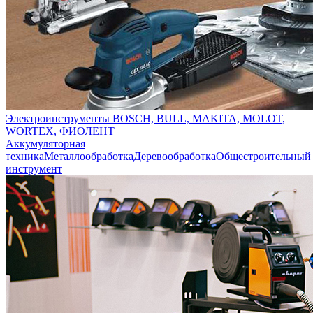
Электроинструменты BOSCH, BULL, MAKITA, MOLOT,
WORTEX, ФИОЛЕНТ
Аккумуляторная
техника
Металлообработка
Деревообработка
Общестроительный
инструмент