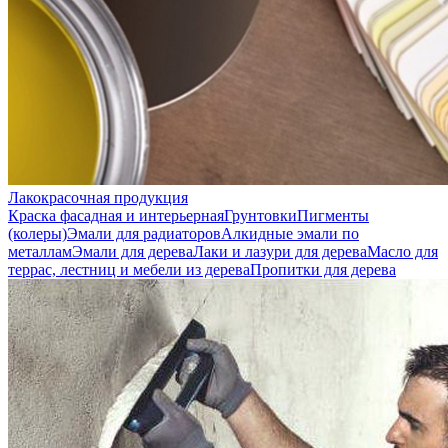
Лакокрасочная продукция
Краска фасадная и интерьерная
Грунтовки
Пигменты
(колеры)
Эмали для радиаторов
Алкидные эмали по
металлам
Эмали для дерева
Лаки и лазури для дерева
Масло для
террас, лестниц и мебели из дерева
Пропитки для дерева