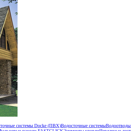
сточные системы Docke (ПВХ)
Водосточные системы
Водоотводы
Фальцевые панели FASTCLICK
Элементы кровли
Чердачные лес