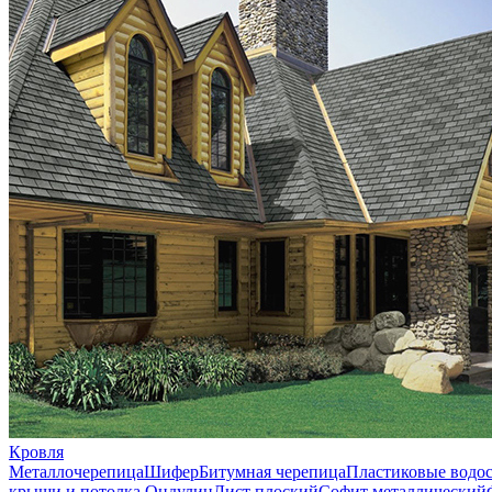
Кровля
Металлочерепица
Шифер
Битумная черепица
Пластиковые водо
крыши и потолка
Ондулин
Лист плоский
Софит металлический