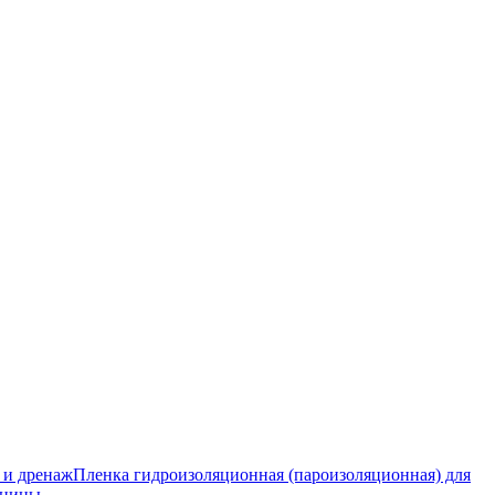
 и дренаж
Пленка гидроизоляционная (пароизоляционная) для
тницы