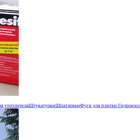
ля утеплителя
Штукатурки
Шпатлевки
Фуги для плитки
Гидроизо