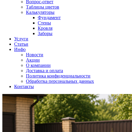
Вопрос-ответ
Таблицы цветов
Калькуляторы
Фундамент
Стены
Кровля
Заборы
Услуги
Статьи
Инфо
Новости
Акции
О компании
Доставка и оплата
Политика конфиденциальности
Обработка персональных данных
Контакты