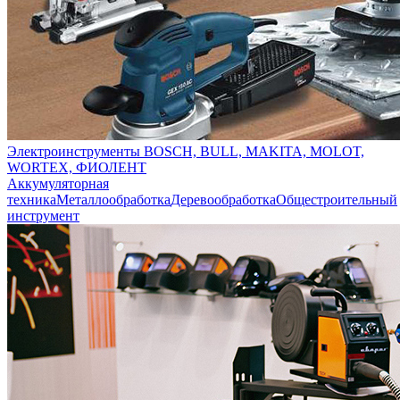
Электроинструменты BOSCH, BULL, MAKITA, MOLOT,
WORTEX, ФИОЛЕНТ
Аккумуляторная
техника
Металлообработка
Деревообработка
Общестроительный
инструмент