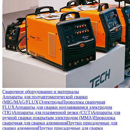
Сварочное оборудование и материалы
Аппараты для полуавтоматической сварки
(MIG/MAG/FLUX)
Электроды
Проволока сварочная
FLUX
Аппараты для сварки неплавящимся электродом
(TIG)
Аппараты для плазменной резки (CUT)
Аппараты для
ручной сварки покрытым электродом (MMA)
Проволока
сварочная для сварки алюминия
Прутки присадочные для
сварки алюминия
Прутки присадочные для сварки