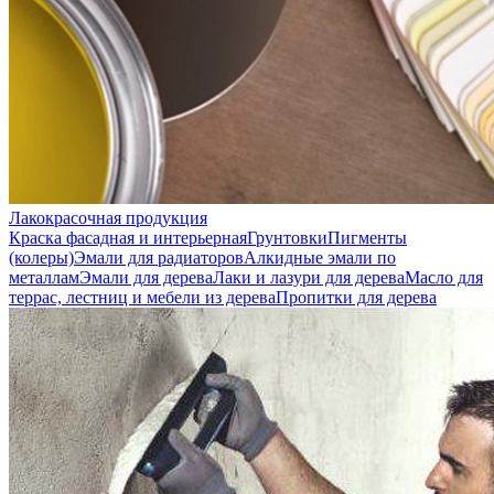
Лакокрасочная продукция
Краска фасадная и интерьерная
Грунтовки
Пигменты
(колеры)
Эмали для радиаторов
Алкидные эмали по
металлам
Эмали для дерева
Лаки и лазури для дерева
Масло для
террас, лестниц и мебели из дерева
Пропитки для дерева