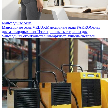
Мансардные окна
Мансардные окна VELUX
Мансардные окна FAKRO
Оклад
для мансардных окон
Изоляционные материалы для
мансардных окон
Рольставни
Маркизет
Туннель световой