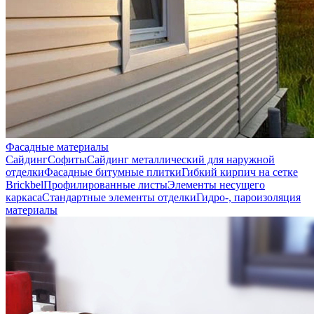
Фасадные материалы
Сайдинг
Софиты
Сайдинг металлический для наружной
отделки
Фасадные битумные плитки
Гибкий кирпич на сетке
Brickbel
Профилированные листы
Элементы несущего
каркаса
Стандартные элементы отделки
Гидро-, пароизоляция
материалы