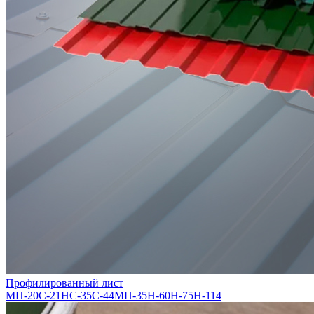
Профилированный лист
МП-20
С-21
НС-35
С-44
МП-35
Н-60
Н-75
Н-114