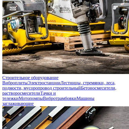
Строительное оборудование
Виброплиты
Электростанции
Лестницы, стремянки, леса,
подмости, мусоропровод строительный
Бетоносмесители,
растворосмесители
Тачки и
тележки
Мотопомпы
Вибротрамбовки
Машины
заглаживающие