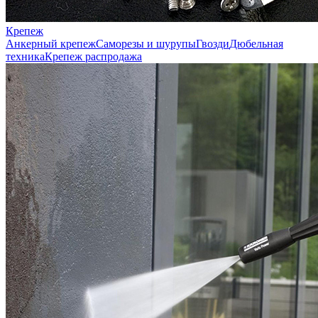
Крепеж
Анкерный крепеж
Саморезы и шурупы
Гвозди
Дюбельная
техника
Крепеж распродажа