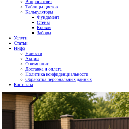
Вопрос-ответ
Таблицы цветов
Калькуляторы
Фундамент
Стены
Кровля
Заборы
Услуги
Статьи
Инфо
Новости
Акции
О компании
Доставка и оплата
Политика конфиденциальности
Обработка персональных данных
Контакты