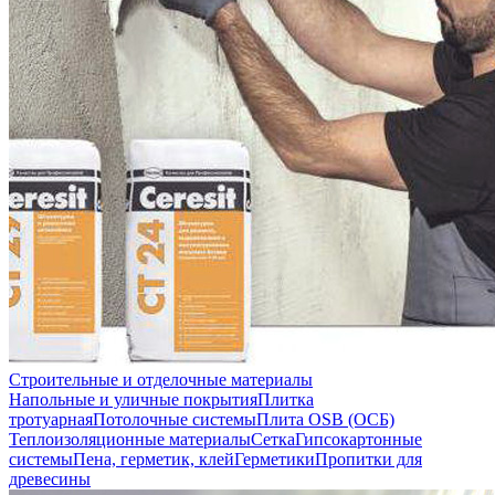
Строительные и отделочные материалы
Напольные и уличные покрытия
Плитка
тротуарная
Потолочные системы
Плита OSB (ОСБ)
Теплоизоляционные материалы
Сетка
Гипсокартонные
системы
Пена, герметик, клей
Герметики
Пропитки для
древесины