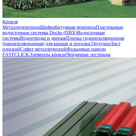
Кровля
Металлочерепица
Шифер
Битумная черепица
Пластиковые
водосточные системы Docke (ПВХ)
Водосточные
системы
Водоотводы и дренаж
Пленка гидроизоляционная
(пароизоляционная) для крыши и потолка
Ондулин
Лист
плоский
Софит металлический
Фальцевые панели
FASTCLICK
Элементы кровли
Чердачные лестницы