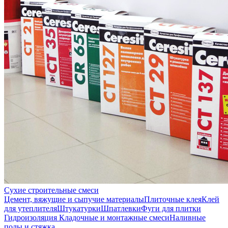
Сухие строительные смеси
Цемент, вяжущие и сыпучие материалы
Плиточные клея
Клей
для утеплителя
Штукатурки
Шпатлевки
Фуги для плитки
Гидроизоляция
Кладочные и монтажные смеси
Наливные
полы и стяжка