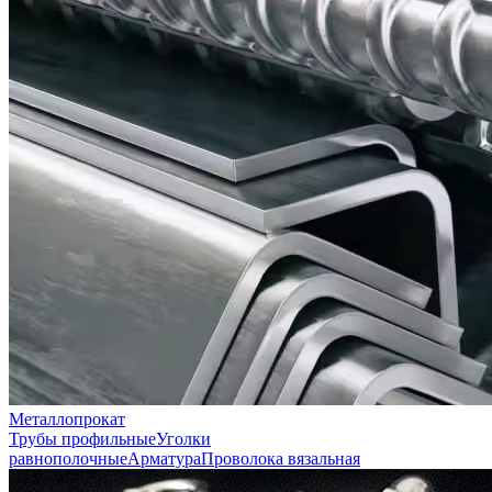
Металлопрокат
Трубы профильные
Уголки
равнополочные
Арматура
Проволока вязальная