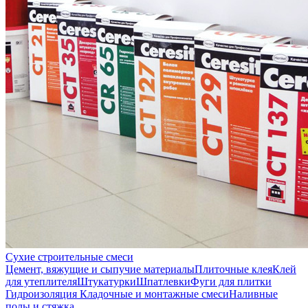
Сухие строительные смеси
Цемент, вяжущие и сыпучие материалы
Плиточные клея
Клей
для утеплителя
Штукатурки
Шпатлевки
Фуги для плитки
Гидроизоляция
Кладочные и монтажные смеси
Наливные
полы и стяжка