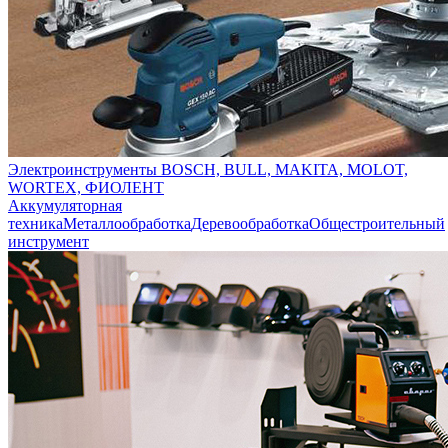
Электроинструменты BOSCH, BULL, MAKITA, MOLOT,
WORTEX, ФИОЛЕНТ
Аккумуляторная
техника
Металлообработка
Деревообработка
Общестроительный
инструмент