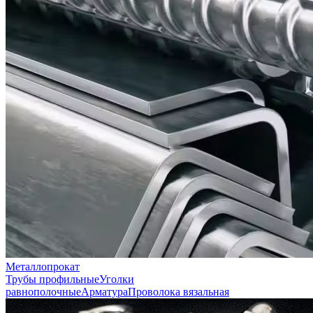
Металлопрокат
Трубы профильные
Уголки
равнополочные
Арматура
Проволока вязальная