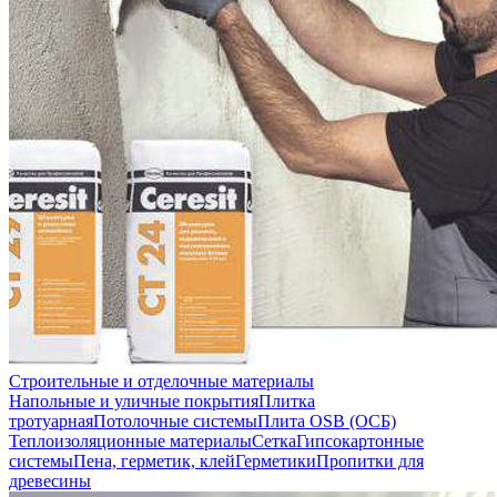
Строительные и отделочные материалы
Напольные и уличные покрытия
Плитка
тротуарная
Потолочные системы
Плита OSB (ОСБ)
Теплоизоляционные материалы
Сетка
Гипсокартонные
системы
Пена, герметик, клей
Герметики
Пропитки для
древесины