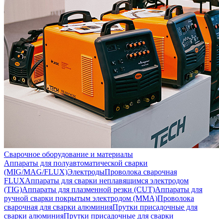
Сварочное оборудование и материалы
Аппараты для полуавтоматической сварки
(MIG/MAG/FLUX)
Электроды
Проволока сварочная
FLUX
Аппараты для сварки неплавящимся электродом
(TIG)
Аппараты для плазменной резки (CUT)
Аппараты для
ручной сварки покрытым электродом (MMA)
Проволока
сварочная для сварки алюминия
Прутки присадочные для
сварки алюминия
Прутки присадочные для сварки