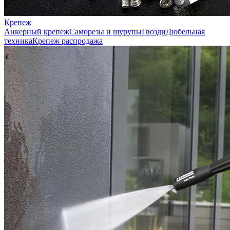
Крепеж
Анкерный крепеж
Саморезы и шурупы
Гвозди
Дюбельная
техника
Крепеж распродажа