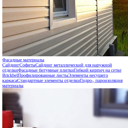
Фасадные материалы
Сайдинг
Софиты
Сайдинг металлический для наружной
отделки
Фасадные битумные плитки
Гибкий кирпич на сетке
Brickbel
Профилированные листы
Элементы несущего
каркаса
Стандартные элементы отделки
Гидро-, пароизоляция
материалы