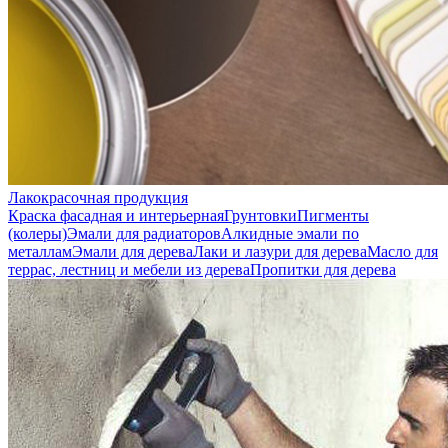
Лакокрасочная продукция
Краска фасадная и интерьерная
Грунтовки
Пигменты
(колеры)
Эмали для радиаторов
Алкидные эмали по
металлам
Эмали для дерева
Лаки и лазури для дерева
Масло для
террас, лестниц и мебели из дерева
Пропитки для дерева