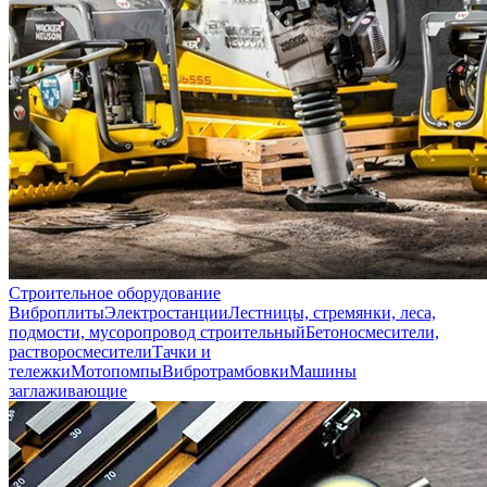
Строительное оборудование
Виброплиты
Электростанции
Лестницы, стремянки, леса,
подмости, мусоропровод строительный
Бетоносмесители,
растворосмесители
Тачки и
тележки
Мотопомпы
Вибротрамбовки
Машины
заглаживающие