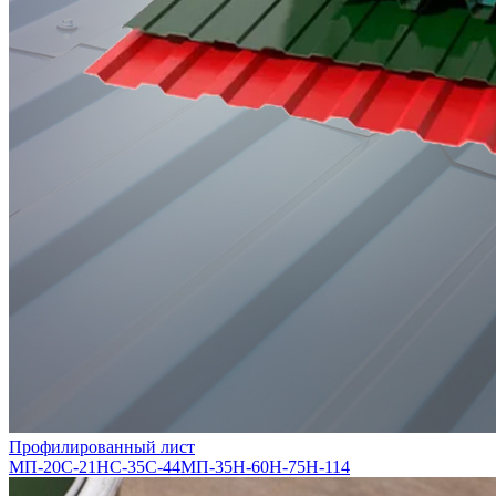
Профилированный лист
МП-20
С-21
НС-35
С-44
МП-35
Н-60
Н-75
Н-114