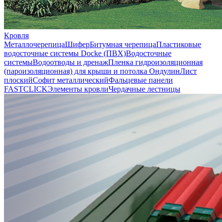
Кровля
Металлочерепица
Шифер
Битумная черепица
Пластиковые
водосточные системы Docke (ПВХ)
Водосточные
системы
Водоотводы и дренаж
Пленка гидроизоляционная
(пароизоляционная) для крыши и потолка
Ондулин
Лист
плоский
Софит металлический
Фальцевые панели
FASTCLICK
Элементы кровли
Чердачные лестницы