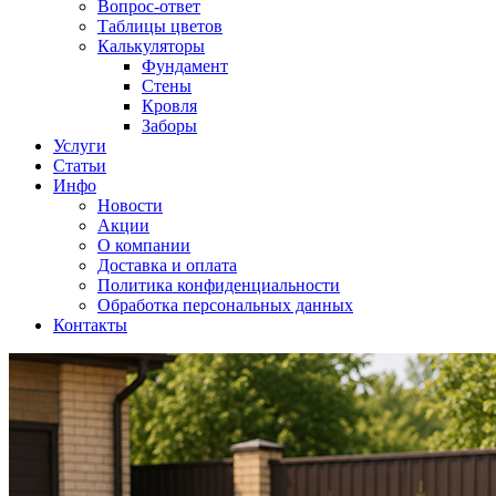
Вопрос-ответ
Таблицы цветов
Калькуляторы
Фундамент
Стены
Кровля
Заборы
Услуги
Статьи
Инфо
Новости
Акции
О компании
Доставка и оплата
Политика конфиденциальности
Обработка персональных данных
Контакты