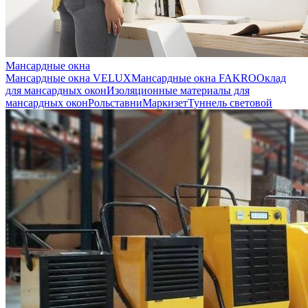
Мансардные окна
Мансардные окна VELUX
Мансардные окна FAKRO
Оклад
для мансардных окон
Изоляционные материалы для
мансардных окон
Рольставни
Маркизет
Туннель световой