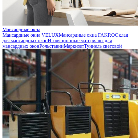
Мансардные окна
Мансардные окна VELUX
Мансардные окна FAKRO
Оклад
для мансардных окон
Изоляционные материалы для
мансардных окон
Рольставни
Маркизет
Туннель световой