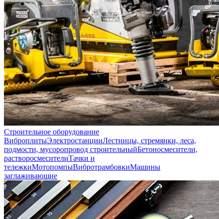
Строительное оборудование
Виброплиты
Электростанции
Лестницы, стремянки, леса,
подмости, мусоропровод строительный
Бетоносмесители,
растворосмесители
Тачки и
тележки
Мотопомпы
Вибротрамбовки
Машины
заглаживающие