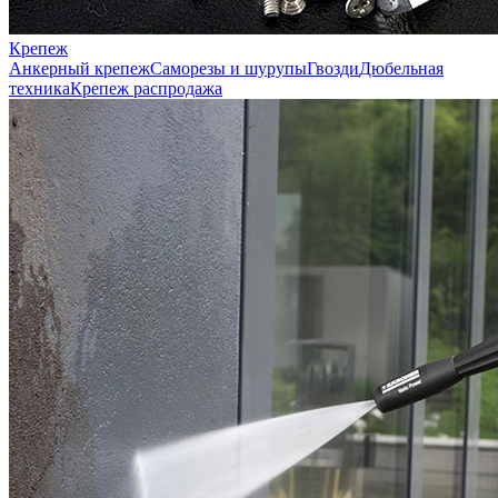
Крепеж
Анкерный крепеж
Саморезы и шурупы
Гвозди
Дюбельная
техника
Крепеж распродажа