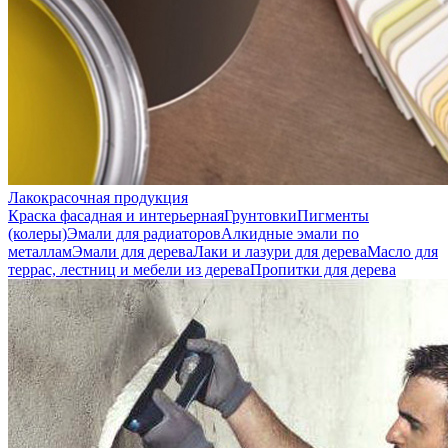
Лакокрасочная продукция
Краска фасадная и интерьерная
Грунтовки
Пигменты
(колеры)
Эмали для радиаторов
Алкидные эмали по
металлам
Эмали для дерева
Лаки и лазури для дерева
Масло для
террас, лестниц и мебели из дерева
Пропитки для дерева