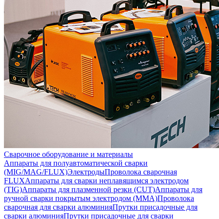
Сварочное оборудование и материалы
Аппараты для полуавтоматической сварки
(MIG/MAG/FLUX)
Электроды
Проволока сварочная
FLUX
Аппараты для сварки неплавящимся электродом
(TIG)
Аппараты для плазменной резки (CUT)
Аппараты для
ручной сварки покрытым электродом (MMA)
Проволока
сварочная для сварки алюминия
Прутки присадочные для
сварки алюминия
Прутки присадочные для сварки