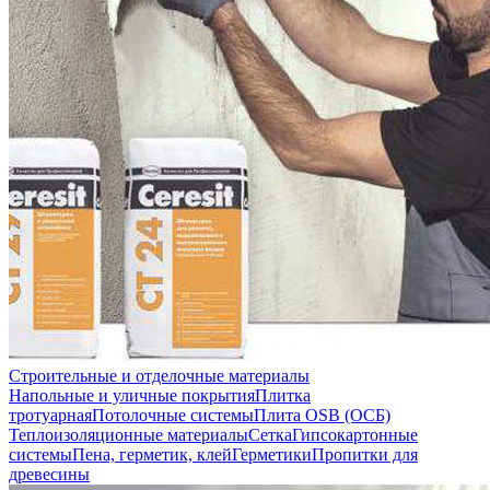
Строительные и отделочные материалы
Напольные и уличные покрытия
Плитка
тротуарная
Потолочные системы
Плита OSB (ОСБ)
Теплоизоляционные материалы
Сетка
Гипсокартонные
системы
Пена, герметик, клей
Герметики
Пропитки для
древесины