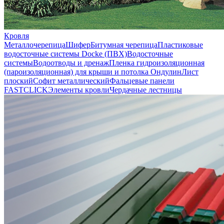
Кровля
Металлочерепица
Шифер
Битумная черепица
Пластиковые
водосточные системы Docke (ПВХ)
Водосточные
системы
Водоотводы и дренаж
Пленка гидроизоляционная
(пароизоляционная) для крыши и потолка
Ондулин
Лист
плоский
Софит металлический
Фальцевые панели
FASTCLICK
Элементы кровли
Чердачные лестницы