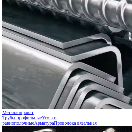
Металлопрокат
Трубы профильные
Уголки
равнополочные
Арматура
Проволока вязальная