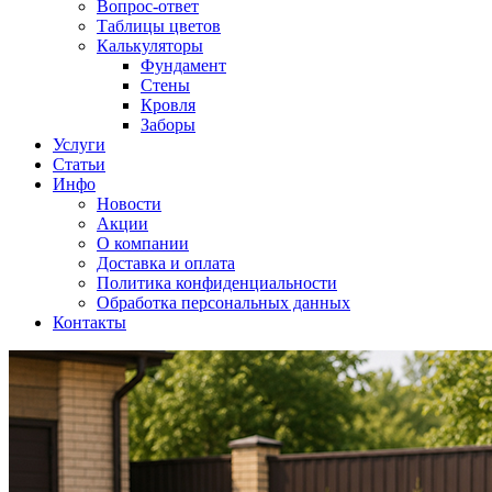
Вопрос-ответ
Таблицы цветов
Калькуляторы
Фундамент
Стены
Кровля
Заборы
Услуги
Статьи
Инфо
Новости
Акции
О компании
Доставка и оплата
Политика конфиденциальности
Обработка персональных данных
Контакты