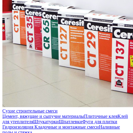
Сухие строительные смеси
Цемент, вяжущие и сыпучие материалы
Плиточные клея
Клей
для утеплителя
Штукатурки
Шпатлевки
Фуги для плитки
Гидроизоляция
Кладочные и монтажные смеси
Наливные
полы и стяжка