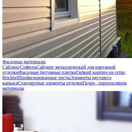
Фасадные материалы
Сайдинг
Софиты
Сайдинг металлический для наружной
отделки
Фасадные битумные плитки
Гибкий кирпич на сетке
Brickbel
Профилированные листы
Элементы несущего
каркаса
Стандартные элементы отделки
Гидро-, пароизоляция
материалы