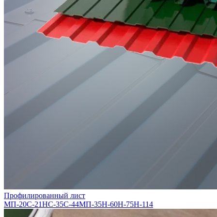
Профилированный лист
МП-20
С-21
НС-35
С-44
МП-35
Н-60
Н-75
Н-114