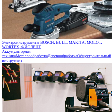
Электроинструменты BOSCH, BULL, MAKITA, MOLOT,
WORTEX, ФИОЛЕНТ
Аккумуляторная
техника
Металлообработка
Деревообработка
Общестроительный
инструмент