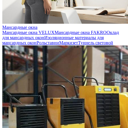
Мансардные окна
Мансардные окна VELUX
Мансардные окна FAKRO
Оклад
для мансардных окон
Изоляционные материалы для
мансардных окон
Рольставни
Маркизет
Туннель световой