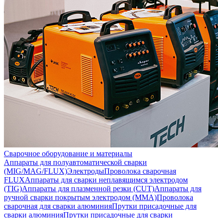
Сварочное оборудование и материалы
Аппараты для полуавтоматической сварки
(MIG/MAG/FLUX)
Электроды
Проволока сварочная
FLUX
Аппараты для сварки неплавящимся электродом
(TIG)
Аппараты для плазменной резки (CUT)
Аппараты для
ручной сварки покрытым электродом (MMA)
Проволока
сварочная для сварки алюминия
Прутки присадочные для
сварки алюминия
Прутки присадочные для сварки