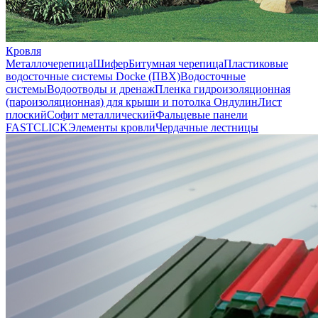
Кровля
Металлочерепица
Шифер
Битумная черепица
Пластиковые
водосточные системы Docke (ПВХ)
Водосточные
системы
Водоотводы и дренаж
Пленка гидроизоляционная
(пароизоляционная) для крыши и потолка
Ондулин
Лист
плоский
Софит металлический
Фальцевые панели
FASTCLICK
Элементы кровли
Чердачные лестницы