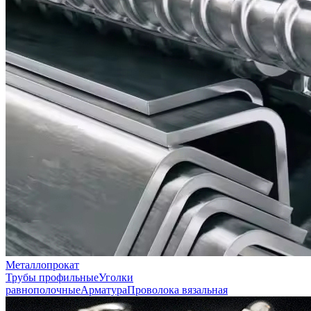
Металлопрокат
Трубы профильные
Уголки
равнополочные
Арматура
Проволока вязальная