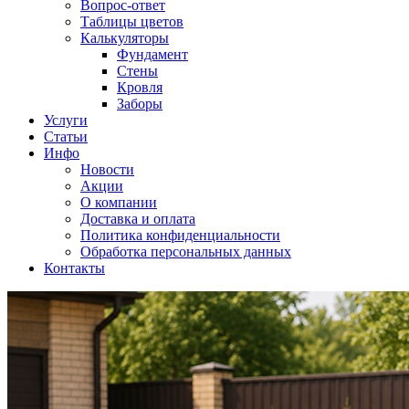
Вопрос-ответ
Таблицы цветов
Калькуляторы
Фундамент
Стены
Кровля
Заборы
Услуги
Статьи
Инфо
Новости
Акции
О компании
Доставка и оплата
Политика конфиденциальности
Обработка персональных данных
Контакты