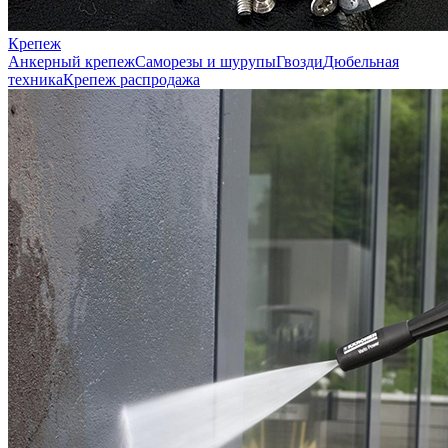
Крепеж
Анкерный крепеж
Саморезы и шурупы
Гвозди
Дюбельная
техника
Крепеж распродажа