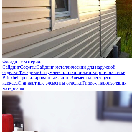
Фасадные материалы
Сайдинг
Софиты
Сайдинг металлический для наружной
отделки
Фасадные битумные плитки
Гибкий кирпич на сетке
Brickbel
Профилированные листы
Элементы несущего
каркаса
Стандартные элементы отделки
Гидро-, пароизоляция
материалы