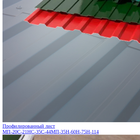
Профилированный лист
МП-20
С-21
НС-35
С-44
МП-35
Н-60
Н-75
Н-114