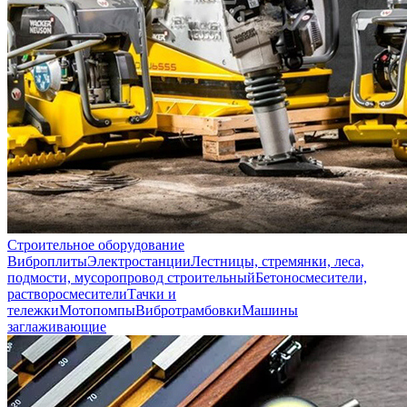
Строительное оборудование
Виброплиты
Электростанции
Лестницы, стремянки, леса,
подмости, мусоропровод строительный
Бетоносмесители,
растворосмесители
Тачки и
тележки
Мотопомпы
Вибротрамбовки
Машины
заглаживающие