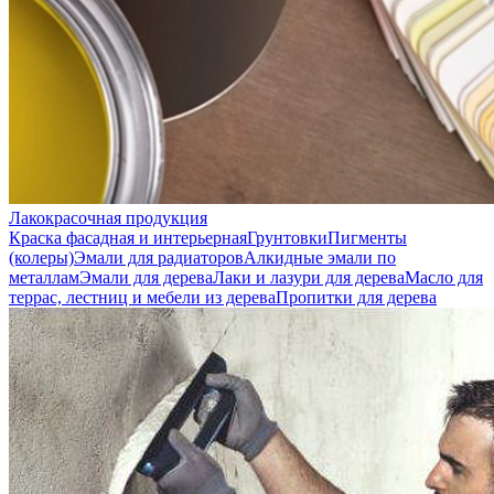
Лакокрасочная продукция
Краска фасадная и интерьерная
Грунтовки
Пигменты
(колеры)
Эмали для радиаторов
Алкидные эмали по
металлам
Эмали для дерева
Лаки и лазури для дерева
Масло для
террас, лестниц и мебели из дерева
Пропитки для дерева