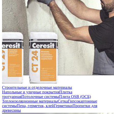
Строительные и отделочные материалы
Напольные и уличные покрытия
Плитка
тротуарная
Потолочные системы
Плита OSB (ОСБ)
Теплоизоляционные материалы
Сетка
Гипсокартонные
системы
Пена, герметик, клей
Герметики
Пропитки для
древесины