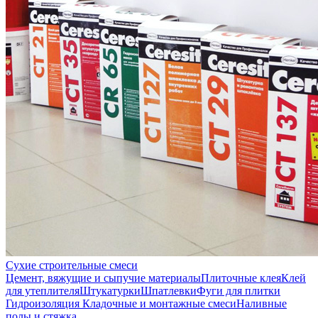
Сухие строительные смеси
Цемент, вяжущие и сыпучие материалы
Плиточные клея
Клей
для утеплителя
Штукатурки
Шпатлевки
Фуги для плитки
Гидроизоляция
Кладочные и монтажные смеси
Наливные
полы и стяжка