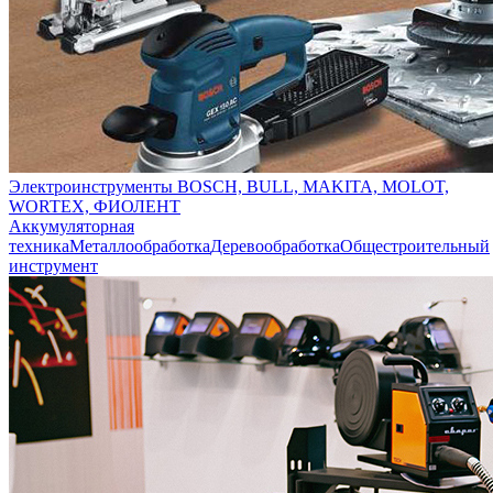
Электроинструменты BOSCH, BULL, MAKITA, MOLOT,
WORTEX, ФИОЛЕНТ
Аккумуляторная
техника
Металлообработка
Деревообработка
Общестроительный
инструмент